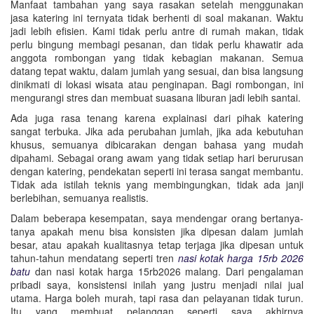
Manfaat tambahan yang saya rasakan setelah menggunakan
jasa katering ini ternyata tidak berhenti di soal makanan. Waktu
jadi lebih efisien. Kami tidak perlu antre di rumah makan, tidak
perlu bingung membagi pesanan, dan tidak perlu khawatir ada
anggota rombongan yang tidak kebagian makanan. Semua
datang tepat waktu, dalam jumlah yang sesuai, dan bisa langsung
dinikmati di lokasi wisata atau penginapan. Bagi rombongan, ini
mengurangi stres dan membuat suasana liburan jadi lebih santai.
Ada juga rasa tenang karena explainasi dari pihak katering
sangat terbuka. Jika ada perubahan jumlah, jika ada kebutuhan
khusus, semuanya dibicarakan dengan bahasa yang mudah
dipahami. Sebagai orang awam yang tidak setiap hari berurusan
dengan katering, pendekatan seperti ini terasa sangat membantu.
Tidak ada istilah teknis yang membingungkan, tidak ada janji
berlebihan, semuanya realistis.
Dalam beberapa kesempatan, saya mendengar orang bertanya-
tanya apakah menu bisa konsisten jika dipesan dalam jumlah
besar, atau apakah kualitasnya tetap terjaga jika dipesan untuk
tahun-tahun mendatang seperti tren
nasi kotak harga 15rb 2026
batu
dan nasi kotak harga 15rb2026 malang. Dari pengalaman
pribadi saya, konsistensi inilah yang justru menjadi nilai jual
utama. Harga boleh murah, tapi rasa dan pelayanan tidak turun.
Itu yang membuat pelanggan seperti saya akhirnya