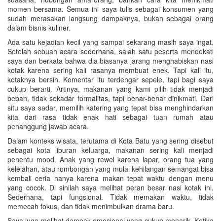
momen bersama. Semua ini saya tulis sebagai konsumen yang
sudah merasakan langsung dampaknya, bukan sebagai orang
dalam bisnis kuliner.
Ada satu kejadian kecil yang sampai sekarang masih saya ingat.
Setelah sebuah acara sederhana, salah satu peserta mendekati
saya dan berkata bahwa dia biasanya jarang menghabiskan nasi
kotak karena sering kali rasanya membuat enek. Tapi kali itu,
kotaknya bersih. Komentar itu terdengar sepele, tapi bagi saya
cukup berarti. Artinya, makanan yang kami pilih tidak menjadi
beban, tidak sekadar formalitas, tapi benar-benar dinikmati. Dari
situ saya sadar, memilih katering yang tepat bisa menghindarkan
kita dari rasa tidak enak hati sebagai tuan rumah atau
penanggung jawab acara.
Dalam konteks wisata, terutama di Kota Batu yang sering disebut
sebagai kota liburan keluarga, makanan sering kali menjadi
penentu mood. Anak yang rewel karena lapar, orang tua yang
kelelahan, atau rombongan yang mulai kehilangan semangat bisa
kembali ceria hanya karena makan tepat waktu dengan menu
yang cocok. Di sinilah saya melihat peran besar nasi kotak ini.
Sederhana, tapi fungsional. Tidak memakan waktu, tidak
memecah fokus, dan tidak menimbulkan drama baru.
Saya juga melihat dampak emosional yang cukup menarik. Ketika