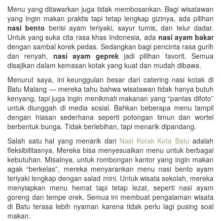
Menu yang ditawarkan juga tidak membosankan. Bagi wisatawan
yang ingin makan praktis tapi tetap lengkap gizinya, ada pilihan
nasi bento
berisi ayam teriyaki, sayur tumis, dan telur dadar.
Untuk yang suka cita rasa khas Indonesia, ada
nasi ayam bakar
dengan sambal korek pedas. Sedangkan bagi pencinta rasa gurih
dan renyah,
nasi ayam geprek
jadi pilihan favorit. Semua
disajikan dalam kemasan kotak yang kuat dan mudah dibawa.
Menurut saya, ini keunggulan besar dari catering nasi kotak di
Batu Malang — mereka tahu bahwa wisatawan tidak hanya butuh
kenyang, tapi juga ingin menikmati makanan yang “pantas difoto”
untuk diunggah di media sosial. Bahkan beberapa menu tampil
dengan hiasan sederhana seperti potongan timun dan wortel
berbentuk bunga. Tidak berlebihan, tapi menarik dipandang.
Salah satu hal yang menarik dari
Nasi Kotak Kota Batu
adalah
fleksibilitasnya. Mereka bisa menyesuaikan menu untuk berbagai
kebutuhan. Misalnya, untuk rombongan kantor yang ingin makan
agak “berkelas”, mereka menyarankan menu nasi bento ayam
teriyaki lengkap dengan salad mini. Untuk wisata sekolah, mereka
menyiapkan menu hemat tapi tetap lezat, seperti nasi ayam
goreng dan tempe orek. Semua ini membuat pengalaman wisata
di Batu terasa lebih nyaman karena tidak perlu lagi pusing soal
makan.