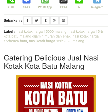
Call
SMS
WhatsApp
BBM
LINE
Telegram
Sebarkan :
Label :
nasi kotak harga 15000 malang
,
nasi kotak harga 15rb
kota batu malang dijamin murah dan enak
,
nasi kotak harga
15rb2026 batu
,
nasi kotak harga 15rb2026 malang
Catering Delicious Jual Nasi
Kotak Kota Batu Malang