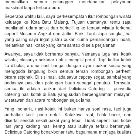
memastikan semua pelanggan mendapatkan pelayanan
maksimal tanpa terburu-buru.
Beberapa waktu lalu, saya berkesempatan ikut rombongan wisata
keluarga ke Kota Batu Malang. Tujuan utamanya, tentu saja,
menikmati udara sejuk dan berkeliling ke tempat wisata terkenal
seperti Museum Angkut dan Jatim Park. Tapi siapa sangka, hal
yang paling saya ingat justru bukan cuma pemandangan indah,
melainkan nasi kotak yang kami santap di sela perjalanan.
Awalnya, saya tidak berharap banyak. Namanya juga nasi kotak
wisata, biasanya sekadar untuk mengisi perut. Tapi ketika kotak
itu dibuka, aroma nasi hangat dengan ayam bakar kecap yang
menggoda langsung bikin semua teman rombongan berhenti
bicara sejenak. Di sisi nasi, ada sayur capcay segar, sambal yang
pedasnya pas, dan potongan buah sebagai penutup. Ternyata,
semua itu adalah racikan dari Delicious Catering — penyedia
catering nasi kotak di Batu yang sudah berpengalaman melayani
wisatawan dan acara rombongan sejak lama.
Yang menarik, nasi kotak ini bukan hanya soal rasa, tapi juga
perhatian kecil pada detail. Kotaknya rapi, tidak bocor, dan
disertai sendok sekali pakai yang tebal. Tidak seperti nasi kotak
lain yang kadang nasi kering atau lauknya terlalu berminyak.
Delicious Catering benar-benar tahu bagaimana menjaga kualitas