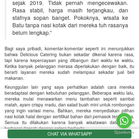
sejak 2019. Tidak pernah mengecewakan.
Rasa stabil, harga masih terjangkau, dan
stafnya sopan banget. Pokoknya, wisata ke
Batu tanpa nasi kotak dari mereka tuh rasanya
belum lengkap.”
Bagi saya pribadi, komentar-komentar seperti ini menunjukkan
bahwa Delicious Catering bukan sekadar dikenal karena rasa,
tapi karena kepercayaan yang dibangun dari waktu ke waktu.
Ketika banyak pelanggan merasa diperlakukan dengan baik, itu
berarti layanan mereka sudah melampaui sekadar jual beli
makanan.
Keunggulan lain yang saya perhatikan adalah cara mereka
beradaptasi dengan kebutuhan pelanggan. Beberapa waktu lalu,
mereka mulai menawarkan menu tambahan seperti sambal
matah, ayam crispy madu, dan salad buah mini untuk rombongan
yang ingin variasi menu. Bahkan, mereka menyediakan pilihan
nasi kotak halal dengan sertifikat bahan dari pemasok terpercaya.
Semua itu dilakukan karena banyak wisatawan datang dari
berbagai daerah dengan selera berbeda.
CHAT VIA WHATSAPP
Bagi wisatawan keluarga, menu seperti nasi ayam bakar dengan