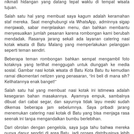
nikmati hidangan yang datang tepat waktu di tempat wisata
tujuan.
Salah satu hal yang membuat saya kagum adalah keramahan
staf mereka. Saat menghubungi via WhatsApp, adminnya sigap
menjawab, sabar menjelaskan menu, dan bahkan membantu
menyesuaikan jumlah pesanan karena rombongan kami berubah
mendadak. Rasanya jarang sekali ada layanan catering nasi
kotak wisata di Batu Malang yang memperlakukan pelanggan
seperti teman sendiri.
Beberapa teman rombongan bahkan sempat mengambil foto
kotaknya yang terlihat menggugah untuk diunggah ke media
sosial. Gambar nasi kotak wisata di Batu Kota Batu itu kemudian
ramai dikomentari netizen yang penasaran, “Ini beli di mana sih?
Kelihatannya enak banget!”
Salah satu hal yang membuat nasi kotak ini istimewa adalah
kesegaran bahan masakannya. Ayamnya empuk, sambalnya
dibuat dari cabai segar, dan sayurnya tidak layu meski sudah
dikemas beberapa jam sebelumnya. Saya pribadi jarang
menemukan catering nasi kotak di Batu yang bisa menjaga rasa
seenak ini tanpa mengandalkan bumbu berlebihan.
Dari obrolan dengan pengelola, saya juga tahu bahwa mereka
punya dapur sendiri di area Batu, jadi proses distribusinya lebih