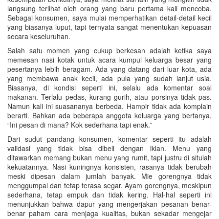
langsung terlihat oleh orang yang baru pertama kali mencoba.
Sebagai konsumen, saya mulai memperhatikan detail-detail kecil
yang biasanya luput, tapi ternyata sangat menentukan kepuasan
secara keseluruhan.
Salah satu momen yang cukup berkesan adalah ketika saya
memesan nasi kotak untuk acara kumpul keluarga besar yang
pesertanya lebih beragam. Ada yang datang dari luar kota, ada
yang membawa anak kecil, ada pula yang sudah lanjut usia.
Biasanya, di kondisi seperti ini, selalu ada komentar soal
makanan. Terlalu pedas, kurang gurih, atau porsinya tidak pas.
Namun kali ini suasananya berbeda. Hampir tidak ada komplain
berarti. Bahkan ada beberapa anggota keluarga yang bertanya,
“Ini pesan di mana? Kok sederhana tapi enak.”
Dari sudut pandang konsumen, komentar seperti itu adalah
validasi yang tidak bisa dibeli dengan iklan. Menu yang
ditawarkan memang bukan menu yang rumit, tapi justru di situlah
kekuatannya. Nasi kuningnya konsisten, rasanya tidak berubah
meski dipesan dalam jumlah banyak. Mie gorengnya tidak
menggumpal dan tetap terasa segar. Ayam gorengnya, meskipun
sederhana, tetap empuk dan tidak kering. Hal-hal seperti ini
menunjukkan bahwa dapur yang mengerjakan pesanan benar-
benar paham cara menjaga kualitas, bukan sekadar mengejar