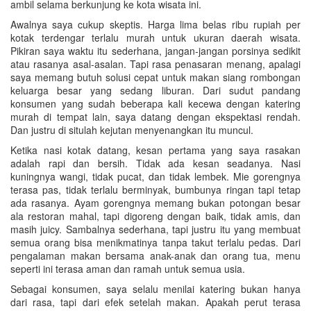
ambil selama berkunjung ke kota wisata ini.
Awalnya saya cukup skeptis. Harga lima belas ribu rupiah per
kotak terdengar terlalu murah untuk ukuran daerah wisata.
Pikiran saya waktu itu sederhana, jangan-jangan porsinya sedikit
atau rasanya asal-asalan. Tapi rasa penasaran menang, apalagi
saya memang butuh solusi cepat untuk makan siang rombongan
keluarga besar yang sedang liburan. Dari sudut pandang
konsumen yang sudah beberapa kali kecewa dengan katering
murah di tempat lain, saya datang dengan ekspektasi rendah.
Dan justru di situlah kejutan menyenangkan itu muncul.
Ketika nasi kotak datang, kesan pertama yang saya rasakan
adalah rapi dan bersih. Tidak ada kesan seadanya. Nasi
kuningnya wangi, tidak pucat, dan tidak lembek. Mie gorengnya
terasa pas, tidak terlalu berminyak, bumbunya ringan tapi tetap
ada rasanya. Ayam gorengnya memang bukan potongan besar
ala restoran mahal, tapi digoreng dengan baik, tidak amis, dan
masih juicy. Sambalnya sederhana, tapi justru itu yang membuat
semua orang bisa menikmatinya tanpa takut terlalu pedas. Dari
pengalaman makan bersama anak-anak dan orang tua, menu
seperti ini terasa aman dan ramah untuk semua usia.
Sebagai konsumen, saya selalu menilai katering bukan hanya
dari rasa, tapi dari efek setelah makan. Apakah perut terasa