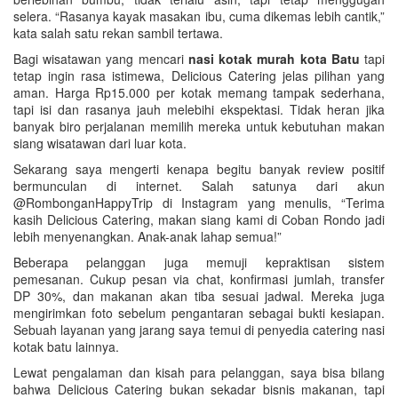
selera. “Rasanya kayak masakan ibu, cuma dikemas lebih cantik,”
kata salah satu rekan sambil tertawa.
Bagi wisatawan yang mencari
nasi kotak murah kota Batu
tapi
tetap ingin rasa istimewa, Delicious Catering jelas pilihan yang
aman. Harga Rp15.000 per kotak memang tampak sederhana,
tapi isi dan rasanya jauh melebihi ekspektasi. Tidak heran jika
banyak biro perjalanan memilih mereka untuk kebutuhan makan
siang wisatawan dari luar kota.
Sekarang saya mengerti kenapa begitu banyak review positif
bermunculan di internet. Salah satunya dari akun
@RombonganHappyTrip di Instagram yang menulis, “Terima
kasih Delicious Catering, makan siang kami di Coban Rondo jadi
lebih menyenangkan. Anak-anak lahap semua!”
Beberapa pelanggan juga memuji kepraktisan sistem
pemesanan. Cukup pesan via chat, konfirmasi jumlah, transfer
DP 30%, dan makanan akan tiba sesuai jadwal. Mereka juga
mengirimkan foto sebelum pengantaran sebagai bukti kesiapan.
Sebuah layanan yang jarang saya temui di penyedia catering nasi
kotak batu lainnya.
Lewat pengalaman dan kisah para pelanggan, saya bisa bilang
bahwa Delicious Catering bukan sekadar bisnis makanan, tapi