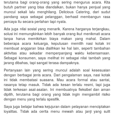
terutama bagi orang-orang yang sering mengurus acara. Kita
butuh partner yang bisa diandalkan, bukan hanya penjual yang
muncul sekali lalu menghilang. Delicious Catering, dari sudut
pandang saya sebagai pelanggan, berhasil membangun rasa
percaya itu secara perlahan tapi nyata.
Ada juga nilai sosial yang menarik. Karena harganya terjangkau,
solusi ini memungkinkan lebih banyak orang ikut menikmati acara
tanpa harus memikirkan biaya makan yang mahal. Dalam
beberapa acara keluarga, keputusan memilih nasi kotak ini
membuat anggaran bisa dialihkan ke hal lain, seperti tambahan
aktivitas atau sekadar memperpanjang waktu kebersamaan.
Sebagai konsumen, saya melihat ini sebagai nilai tambah yang
jarang dibahas, tapi sangat terasa dampaknya.
Pertanyaan lain yang sering muncul adalah soal kesesuaian
dengan berbagai jenis acara. Dari pengalaman saya, nasi kotak
ini tidak membatasi suasana. Mau acara formal atau santai,
rasanya tetap masuk. Tidak ada kesan terlalu resmi, tapi juga
tidak terkesan asal-asalan. Ini membuatnya fleksibel dan aman
dipilih, terutama bagi orang yang tidak ingin mengambil risiko
dengan menu yang terlalu spesifik.
Saya juga belajar bahwa kejujuran dalam pelayanan menciptakan
loyalitas. Tidak ada cerita menu mewah atau janji yang sulit