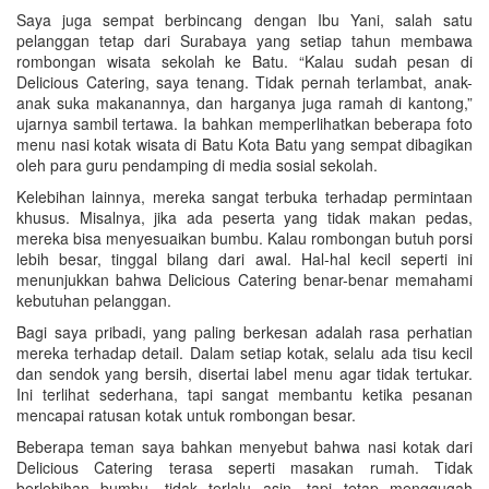
Saya juga sempat berbincang dengan Ibu Yani, salah satu
pelanggan tetap dari Surabaya yang setiap tahun membawa
rombongan wisata sekolah ke Batu. “Kalau sudah pesan di
Delicious Catering, saya tenang. Tidak pernah terlambat, anak-
anak suka makanannya, dan harganya juga ramah di kantong,”
ujarnya sambil tertawa. Ia bahkan memperlihatkan beberapa foto
menu nasi kotak wisata di Batu Kota Batu yang sempat dibagikan
oleh para guru pendamping di media sosial sekolah.
Kelebihan lainnya, mereka sangat terbuka terhadap permintaan
khusus. Misalnya, jika ada peserta yang tidak makan pedas,
mereka bisa menyesuaikan bumbu. Kalau rombongan butuh porsi
lebih besar, tinggal bilang dari awal. Hal-hal kecil seperti ini
menunjukkan bahwa Delicious Catering benar-benar memahami
kebutuhan pelanggan.
Bagi saya pribadi, yang paling berkesan adalah rasa perhatian
mereka terhadap detail. Dalam setiap kotak, selalu ada tisu kecil
dan sendok yang bersih, disertai label menu agar tidak tertukar.
Ini terlihat sederhana, tapi sangat membantu ketika pesanan
mencapai ratusan kotak untuk rombongan besar.
Beberapa teman saya bahkan menyebut bahwa nasi kotak dari
Delicious Catering terasa seperti masakan rumah. Tidak
berlebihan bumbu, tidak terlalu asin, tapi tetap menggugah