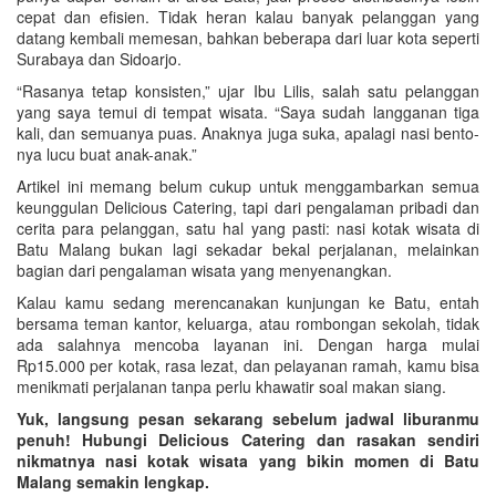
cepat dan efisien. Tidak heran kalau banyak pelanggan yang
datang kembali memesan, bahkan beberapa dari luar kota seperti
Surabaya dan Sidoarjo.
“Rasanya tetap konsisten,” ujar Ibu Lilis, salah satu pelanggan
yang saya temui di tempat wisata. “Saya sudah langganan tiga
kali, dan semuanya puas. Anaknya juga suka, apalagi nasi bento-
nya lucu buat anak-anak.”
Artikel ini memang belum cukup untuk menggambarkan semua
keunggulan Delicious Catering, tapi dari pengalaman pribadi dan
cerita para pelanggan, satu hal yang pasti: nasi kotak wisata di
Batu Malang bukan lagi sekadar bekal perjalanan, melainkan
bagian dari pengalaman wisata yang menyenangkan.
Kalau kamu sedang merencanakan kunjungan ke Batu, entah
bersama teman kantor, keluarga, atau rombongan sekolah, tidak
ada salahnya mencoba layanan ini. Dengan harga mulai
Rp15.000 per kotak, rasa lezat, dan pelayanan ramah, kamu bisa
menikmati perjalanan tanpa perlu khawatir soal makan siang.
Yuk, langsung pesan sekarang sebelum jadwal liburanmu
penuh! Hubungi Delicious Catering dan rasakan sendiri
nikmatnya nasi kotak wisata yang bikin momen di Batu
Malang semakin lengkap.