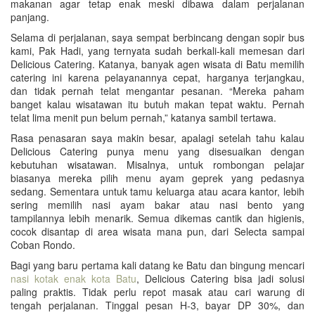
makanan agar tetap enak meski dibawa dalam perjalanan
panjang.
Selama di perjalanan, saya sempat berbincang dengan sopir bus
kami, Pak Hadi, yang ternyata sudah berkali-kali memesan dari
Delicious Catering. Katanya, banyak agen wisata di Batu memilih
catering ini karena pelayanannya cepat, harganya terjangkau,
dan tidak pernah telat mengantar pesanan. “Mereka paham
banget kalau wisatawan itu butuh makan tepat waktu. Pernah
telat lima menit pun belum pernah,” katanya sambil tertawa.
Rasa penasaran saya makin besar, apalagi setelah tahu kalau
Delicious Catering punya menu yang disesuaikan dengan
kebutuhan wisatawan. Misalnya, untuk rombongan pelajar
biasanya mereka pilih menu ayam geprek yang pedasnya
sedang. Sementara untuk tamu keluarga atau acara kantor, lebih
sering memilih nasi ayam bakar atau nasi bento yang
tampilannya lebih menarik. Semua dikemas cantik dan higienis,
cocok disantap di area wisata mana pun, dari Selecta sampai
Coban Rondo.
Bagi yang baru pertama kali datang ke Batu dan bingung mencari
nasi kotak enak kota Batu
, Delicious Catering bisa jadi solusi
paling praktis. Tidak perlu repot masak atau cari warung di
tengah perjalanan. Tinggal pesan H-3, bayar DP 30%, dan