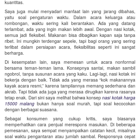
kuantitas.
Saya juga mulai menyadari manfaat lain yang jarang dibahas,
yaitu soal pengaturan waktu. Dalam acara keluarga atau
rombongan, waktu sering kali berantakan. Ada yang datang
terlambat, ada yang ingin makan lebih awal. Dengan nasi kotak,
semua jadi fleksibel. Makanan bisa dibagikan kapan saja tanpa
ribet. Ini mungkin terdengar sepele, tapi bagi orang yang sering
terlibat dalam persiapan acara, fleksibilitas seperti ini sangat
berharga.
Di kesempatan lain, saya memesan untuk acara nonformal
bersama teman-teman lama. Konsepnya santai, makan sambil
ngobrol, tanpa susunan acara yang kaku. Lagi-lagi, nasi kotak ini
bekerja dengan baik. Tidak ada yang merasa “kok makanannya
kayak acara resmi,” karena tampilannya memang sederhana dan
akrab. Tapi tidak ada juga yang merasa dirugikan karena rasanya
tetap enak. Dari sini saya melihat bahwa konsep
nasi kotak harga
15000 malang
bukan hanya soal murah, tapi soal kecocokan
dengan berbagai suasana.
Sebagai konsumen yang cukup kritis, saya biasanya
memperhatikan cara penjual merespons masukan. Di beberapa
pemesanan, saya sempat menyampaikan catatan kecil, misalnya
soal waktu pengantaran atau jumlah sambal. Responsnya cepat