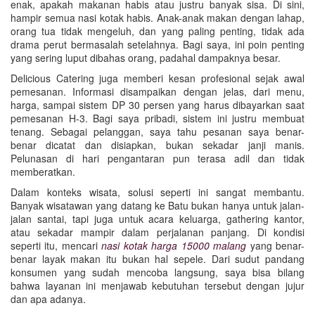
enak, apakah makanan habis atau justru banyak sisa. Di sini,
hampir semua nasi kotak habis. Anak-anak makan dengan lahap,
orang tua tidak mengeluh, dan yang paling penting, tidak ada
drama perut bermasalah setelahnya. Bagi saya, ini poin penting
yang sering luput dibahas orang, padahal dampaknya besar.
Delicious Catering juga memberi kesan profesional sejak awal
pemesanan. Informasi disampaikan dengan jelas, dari menu,
harga, sampai sistem DP 30 persen yang harus dibayarkan saat
pemesanan H-3. Bagi saya pribadi, sistem ini justru membuat
tenang. Sebagai pelanggan, saya tahu pesanan saya benar-
benar dicatat dan disiapkan, bukan sekadar janji manis.
Pelunasan di hari pengantaran pun terasa adil dan tidak
memberatkan.
Dalam konteks wisata, solusi seperti ini sangat membantu.
Banyak wisatawan yang datang ke Batu bukan hanya untuk jalan-
jalan santai, tapi juga untuk acara keluarga, gathering kantor,
atau sekadar mampir dalam perjalanan panjang. Di kondisi
seperti itu, mencari
nasi kotak harga 15000 malang
yang benar-
benar layak makan itu bukan hal sepele. Dari sudut pandang
konsumen yang sudah mencoba langsung, saya bisa bilang
bahwa layanan ini menjawab kebutuhan tersebut dengan jujur
dan apa adanya.