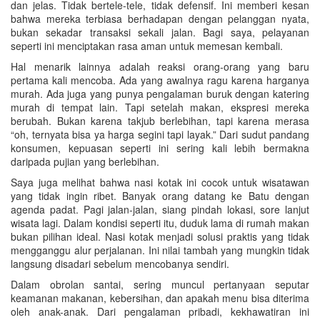
dan jelas. Tidak bertele-tele, tidak defensif. Ini memberi kesan
bahwa mereka terbiasa berhadapan dengan pelanggan nyata,
bukan sekadar transaksi sekali jalan. Bagi saya, pelayanan
seperti ini menciptakan rasa aman untuk memesan kembali.
Hal menarik lainnya adalah reaksi orang-orang yang baru
pertama kali mencoba. Ada yang awalnya ragu karena harganya
murah. Ada juga yang punya pengalaman buruk dengan katering
murah di tempat lain. Tapi setelah makan, ekspresi mereka
berubah. Bukan karena takjub berlebihan, tapi karena merasa
“oh, ternyata bisa ya harga segini tapi layak.” Dari sudut pandang
konsumen, kepuasan seperti ini sering kali lebih bermakna
daripada pujian yang berlebihan.
Saya juga melihat bahwa nasi kotak ini cocok untuk wisatawan
yang tidak ingin ribet. Banyak orang datang ke Batu dengan
agenda padat. Pagi jalan-jalan, siang pindah lokasi, sore lanjut
wisata lagi. Dalam kondisi seperti itu, duduk lama di rumah makan
bukan pilihan ideal. Nasi kotak menjadi solusi praktis yang tidak
mengganggu alur perjalanan. Ini nilai tambah yang mungkin tidak
langsung disadari sebelum mencobanya sendiri.
Dalam obrolan santai, sering muncul pertanyaan seputar
keamanan makanan, kebersihan, dan apakah menu bisa diterima
oleh anak-anak. Dari pengalaman pribadi, kekhawatiran ini