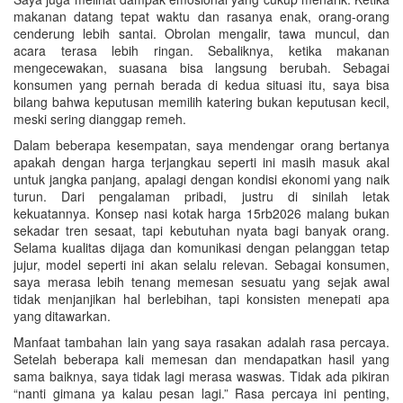
makanan datang tepat waktu dan rasanya enak, orang-orang
cenderung lebih santai. Obrolan mengalir, tawa muncul, dan
acara terasa lebih ringan. Sebaliknya, ketika makanan
mengecewakan, suasana bisa langsung berubah. Sebagai
konsumen yang pernah berada di kedua situasi itu, saya bisa
bilang bahwa keputusan memilih katering bukan keputusan kecil,
meski sering dianggap remeh.
Dalam beberapa kesempatan, saya mendengar orang bertanya
apakah dengan harga terjangkau seperti ini masih masuk akal
untuk jangka panjang, apalagi dengan kondisi ekonomi yang naik
turun. Dari pengalaman pribadi, justru di sinilah letak
kekuatannya. Konsep nasi kotak harga 15rb2026 malang bukan
sekadar tren sesaat, tapi kebutuhan nyata bagi banyak orang.
Selama kualitas dijaga dan komunikasi dengan pelanggan tetap
jujur, model seperti ini akan selalu relevan. Sebagai konsumen,
saya merasa lebih tenang memesan sesuatu yang sejak awal
tidak menjanjikan hal berlebihan, tapi konsisten menepati apa
yang ditawarkan.
Manfaat tambahan lain yang saya rasakan adalah rasa percaya.
Setelah beberapa kali memesan dan mendapatkan hasil yang
sama baiknya, saya tidak lagi merasa waswas. Tidak ada pikiran
“nanti gimana ya kalau pesan lagi.” Rasa percaya ini penting,