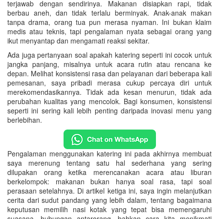
terjawab dengan sendirinya. Makanan disiapkan rapi, tidak
berbau aneh, dan tidak terlalu berminyak. Anak-anak makan
tanpa drama, orang tua pun merasa nyaman. Ini bukan klaim
medis atau teknis, tapi pengalaman nyata sebagai orang yang
ikut menyantap dan mengamati reaksi sekitar.
Ada juga pertanyaan soal apakah katering seperti ini cocok untuk
jangka panjang, misalnya untuk acara rutin atau rencana ke
depan. Melihat konsistensi rasa dan pelayanan dari beberapa kali
pemesanan, saya pribadi merasa cukup percaya diri untuk
merekomendasikannya. Tidak ada kesan menurun, tidak ada
perubahan kualitas yang mencolok. Bagi konsumen, konsistensi
seperti ini sering kali lebih penting daripada inovasi menu yang
berlebihan.
Pengalaman menggunakan katering ini pada akhirnya membuat
saya merenung tentang satu hal sederhana yang sering
dilupakan orang ketika merencanakan acara atau liburan
berkelompok: makanan bukan hanya soal rasa, tapi soal
perasaan setelahnya. Di artikel ketiga ini, saya ingin melanjutkan
cerita dari sudut pandang yang lebih dalam, tentang bagaimana
keputusan memilih nasi kotak yang tepat bisa memengaruhi
suasana, hubungan antarorang, bahkan cara kita menikmati