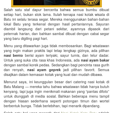
Salah satu staf dapur bercerita bahwa semua bumbu dibuat
setiap hari, bukan stok lama. Itulah kenapa nasi kotak wisata di
Batu ini selalu terasa segar. Mereka menggunakan bahan-bahan
lokal Batu yang terkenal dengan hasil pertaniannya. Sayuran
diambil langsung dari petani sekitar, ayamnya dipasok dari
peternak harian, dan bahkan sambal dibuat dengan cabai segar
yang baru digiling pagi hari.
Menu yang ditawarkan juga tidak membosankan. Bagi wisatawan
yang ingin makan praktis tapi tetap lengkap gizinya, ada pilihan
nasi bento
berisi ayam teriyaki, sayur tumis, dan telur dadar.
Untuk yang suka cita rasa khas Indonesia, ada
nasi ayam bakar
dengan sambal korek pedas. Sedangkan bagi pencinta rasa gurih
dan renyah,
nasi ayam geprek
jadi pilihan favorit. Semua
disajikan dalam kemasan kotak yang kuat dan mudah dibawa.
Menurut saya, ini keunggulan besar dari catering nasi kotak di
Batu Malang — mereka tahu bahwa wisatawan tidak hanya butuh
kenyang, tapi juga ingin menikmati makanan yang “pantas difoto”
untuk diunggah di media sosial. Bahkan beberapa menu tampil
dengan hiasan sederhana seperti potongan timun dan wortel
berbentuk bunga. Tidak berlebihan, tapi menarik dipandang.
Salah satu hal yang menarik dari
Nasi Kotak Kota Batu
adalah