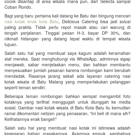
cocok disantap di area wisata mana pun, dari Selecta sampai
Coban Rondo.
Bagi yang baru pertama kali datang ke Batu dan bingung mencari
nasi kotak enak kota Batu
, Delicious Catering bisa jadi solusi
paling praktis. Tidak perlu repot masak atau cari warung di
tengah perjalanan. Tinggal pesan H-3, bayar DP 30%, dan
nikmati hidangan yang datang tepat waktu di tempat wisata
tujuan.
Salah satu hal yang membuat saya kagum adalah keramahan
staf mereka. Saat menghubungi via WhatsApp, adminnya sigap
menjawab, sabar menjelaskan menu, dan bahkan membantu
menyesuaikan jumlah pesanan karena rombongan kami berubah
mendadak. Rasanya jarang sekali ada layanan catering nasi
kotak wisata di Batu Malang yang memperlakukan pelanggan
seperti teman sendiri.
Beberapa teman rombongan bahkan sempat mengambil foto
kotaknya yang terlihat menggugah untuk diunggah ke media
sosial. Gambar nasi kotak wisata di Batu Kota Batu itu kemudian
ramai dikomentari netizen yang penasaran, “Ini beli di mana sih?
Kelihatannya enak banget!”
Salah satu hal yang membuat nasi kotak ini istimewa adalah
kesegaran bahan masakannya. Ayamnya empuk, sambalnya