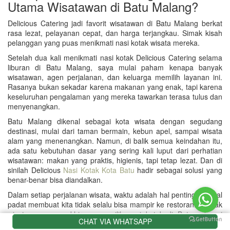
Utama Wisatawan di Batu Malang?
Delicious Catering jadi favorit wisatawan di Batu Malang berkat
rasa lezat, pelayanan cepat, dan harga terjangkau. Simak kisah
pelanggan yang puas menikmati nasi kotak wisata mereka.
Setelah dua kali menikmati nasi kotak Delicious Catering selama
liburan di Batu Malang, saya mulai paham kenapa banyak
wisatawan, agen perjalanan, dan keluarga memilih layanan ini.
Rasanya bukan sekadar karena makanan yang enak, tapi karena
keseluruhan pengalaman yang mereka tawarkan terasa tulus dan
menyenangkan.
Batu Malang dikenal sebagai kota wisata dengan segudang
destinasi, mulai dari taman bermain, kebun apel, sampai wisata
alam yang menenangkan. Namun, di balik semua keindahan itu,
ada satu kebutuhan dasar yang sering kali luput dari perhatian
wisatawan: makan yang praktis, higienis, tapi tetap lezat. Dan di
sinilah Delicious
Nasi Kotak Kota Batu
hadir sebagai solusi yang
benar-benar bisa diandalkan.
Dalam setiap perjalanan wisata, waktu adalah hal penting. Jadwal
padat membuat kita tidak selalu bisa mampir ke restoran. Banyak
wisatawan yang akhirnya memilih nasi kotak di Batu sebagai
CHAT VIA WHATSAPP
alternatif cepat. Tapi sayangnya, tidak semua catering bisa