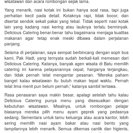
wisatawan dan acara rombongan sejak lama.
Yang menarik, nasi kotak ini bukan hanya soal rasa, tapi juga
perhatian kecil pada detail. Kotaknya rapi, tidak bocor, dan
disertai sendok sekali pakai yang tebal. Tidak seperti nasi kotak
lain yang kadang nasi kering atau lauknya terlalu berminyak.
Delicious Catering benar-benar tahu bagaimana menjaga kualitas
makanan agar tetap enak meski dibawa dalam perjalanan
panjang.
Selama di perjalanan, saya sempat berbincang dengan sopir bus
kami, Pak Hadi, yang ternyata sudah berkali-kali memesan dari
Delicious Catering. Katanya, banyak agen wisata di Batu memilih
catering ini karena pelayanannya cepat, harganya terjangkau,
dan tidak pernah telat mengantar pesanan. “Mereka paham
banget kalau wisatawan itu butuh makan tepat waktu. Pernah
telat lima menit pun belum pernah,” katanya sambil tertawa.
Rasa penasaran saya makin besar, apalagi setelah tahu kalau
Delicious Catering punya menu yang disesuaikan dengan
kebutuhan wisatawan. Misalnya, untuk rombongan pelajar
biasanya mereka pilih menu ayam geprek yang pedasnya
sedang. Sementara untuk tamu keluarga atau acara kantor, lebih
sering memilih nasi ayam bakar atau nasi bento yang
tampilannya lebih menarik. Semua dikemas cantik dan higienis,