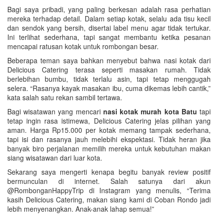
Bagi saya pribadi, yang paling berkesan adalah rasa perhatian
mereka terhadap detail. Dalam setiap kotak, selalu ada tisu kecil
dan sendok yang bersih, disertai label menu agar tidak tertukar.
Ini terlihat sederhana, tapi sangat membantu ketika pesanan
mencapai ratusan kotak untuk rombongan besar.
Beberapa teman saya bahkan menyebut bahwa nasi kotak dari
Delicious Catering terasa seperti masakan rumah. Tidak
berlebihan bumbu, tidak terlalu asin, tapi tetap menggugah
selera. “Rasanya kayak masakan ibu, cuma dikemas lebih cantik,”
kata salah satu rekan sambil tertawa.
Bagi wisatawan yang mencari
nasi kotak murah kota Batu
tapi
tetap ingin rasa istimewa, Delicious Catering jelas pilihan yang
aman. Harga Rp15.000 per kotak memang tampak sederhana,
tapi isi dan rasanya jauh melebihi ekspektasi. Tidak heran jika
banyak biro perjalanan memilih mereka untuk kebutuhan makan
siang wisatawan dari luar kota.
Sekarang saya mengerti kenapa begitu banyak review positif
bermunculan di internet. Salah satunya dari akun
@RombonganHappyTrip di Instagram yang menulis, “Terima
kasih Delicious Catering, makan siang kami di Coban Rondo jadi
lebih menyenangkan. Anak-anak lahap semua!”