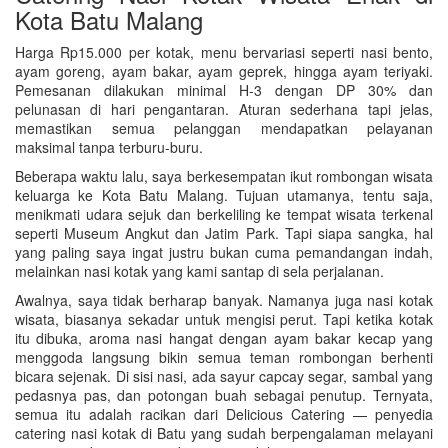
Kota Batu Malang
Harga Rp15.000 per kotak, menu bervariasi seperti nasi bento,
ayam goreng, ayam bakar, ayam geprek, hingga ayam teriyaki.
Pemesanan dilakukan minimal H-3 dengan DP 30% dan
pelunasan di hari pengantaran. Aturan sederhana tapi jelas,
memastikan semua pelanggan mendapatkan pelayanan
maksimal tanpa terburu-buru.
Beberapa waktu lalu, saya berkesempatan ikut rombongan wisata
keluarga ke Kota Batu Malang. Tujuan utamanya, tentu saja,
menikmati udara sejuk dan berkeliling ke tempat wisata terkenal
seperti Museum Angkut dan Jatim Park. Tapi siapa sangka, hal
yang paling saya ingat justru bukan cuma pemandangan indah,
melainkan nasi kotak yang kami santap di sela perjalanan.
Awalnya, saya tidak berharap banyak. Namanya juga nasi kotak
wisata, biasanya sekadar untuk mengisi perut. Tapi ketika kotak
itu dibuka, aroma nasi hangat dengan ayam bakar kecap yang
menggoda langsung bikin semua teman rombongan berhenti
bicara sejenak. Di sisi nasi, ada sayur capcay segar, sambal yang
pedasnya pas, dan potongan buah sebagai penutup. Ternyata,
semua itu adalah racikan dari Delicious Catering — penyedia
catering nasi kotak di Batu yang sudah berpengalaman melayani