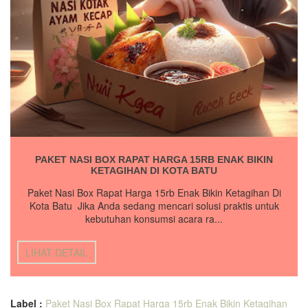
PAKET NASI BOX RAPAT HARGA 15RB ENAK BIKIN
KETAGIHAN DI KOTA BATU
Paket Nasi Box Rapat Harga 15rb Enak Bikin Ketagihan Di
Kota Batu Jika Anda sedang mencari solusi praktis untuk
kebutuhan konsumsi acara ra...
LIHAT DETAIL
Label :
Paket Nasi Box Rapat Harga 15rb Enak Bikin Ketagihan