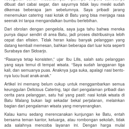
dibuat dari cabai segar, dan sayurnya tidak layu meski sudah
dikemas beberapa jam sebelumnya. Saya pribadi jarang
menemukan catering nasi kotak di Batu yang bisa menjaga rasa
seenak ini tanpa mengandalkan bumbu berlebihan.
Dari obrolan dengan pengelola, saya juga tahu bahwa mereka
punya dapur sendiri di area Batu, jadi proses distribusinya lebih
cepat dan efisien. Tidak heran kalau banyak pelanggan yang
datang kembali memesan, bahkan beberapa dari luar kota seperti
Surabaya dan Sidoarjo.
“Rasanya tetap konsisten,” ujar Ibu Lilis, salah satu pelanggan
yang saya temui di tempat wisata. “Saya sudah langganan tiga
kali, dan semuanya puas. Anaknya juga suka, apalagi nasi bento-
nya lucu buat anak-anak.”
Artikel ini memang belum cukup untuk menggambarkan semua
keunggulan Delicious Catering, tapi dari pengalaman pribadi dan
cerita para pelanggan, satu hal yang pasti: nasi kotak wisata di
Batu Malang bukan lagi sekadar bekal perjalanan, melainkan
bagian dari pengalaman wisata yang menyenangkan.
Kalau kamu sedang merencanakan kunjungan ke Batu, entah
bersama teman kantor, keluarga, atau rombongan sekolah, tidak
ada salahnya mencoba layanan ini. Dengan harga mulai