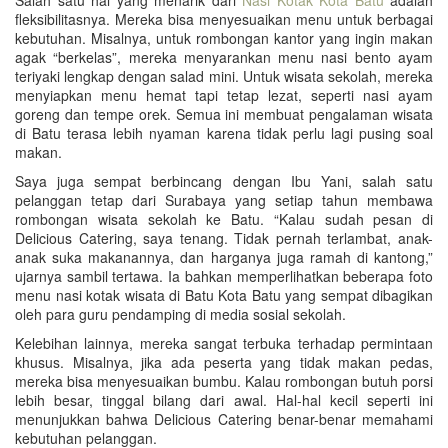
fleksibilitasnya. Mereka bisa menyesuaikan menu untuk berbagai
kebutuhan. Misalnya, untuk rombongan kantor yang ingin makan
agak “berkelas”, mereka menyarankan menu nasi bento ayam
teriyaki lengkap dengan salad mini. Untuk wisata sekolah, mereka
menyiapkan menu hemat tapi tetap lezat, seperti nasi ayam
goreng dan tempe orek. Semua ini membuat pengalaman wisata
di Batu terasa lebih nyaman karena tidak perlu lagi pusing soal
makan.
Saya juga sempat berbincang dengan Ibu Yani, salah satu
pelanggan tetap dari Surabaya yang setiap tahun membawa
rombongan wisata sekolah ke Batu. “Kalau sudah pesan di
Delicious Catering, saya tenang. Tidak pernah terlambat, anak-
anak suka makanannya, dan harganya juga ramah di kantong,”
ujarnya sambil tertawa. Ia bahkan memperlihatkan beberapa foto
menu nasi kotak wisata di Batu Kota Batu yang sempat dibagikan
oleh para guru pendamping di media sosial sekolah.
Kelebihan lainnya, mereka sangat terbuka terhadap permintaan
khusus. Misalnya, jika ada peserta yang tidak makan pedas,
mereka bisa menyesuaikan bumbu. Kalau rombongan butuh porsi
lebih besar, tinggal bilang dari awal. Hal-hal kecil seperti ini
menunjukkan bahwa Delicious Catering benar-benar memahami
kebutuhan pelanggan.