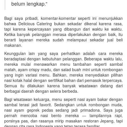
belum lengkap.”
Bagi saya pribadi, komentar-komentar seperti ini menunjukkan
bahwa Delicious Catering bukan sekadar dikenal karena rasa,
tapi karena kepercayaan yang dibangun dari waktu ke waktu.
Ketika banyak pelanggan merasa diperlakukan dengan baik, itu
berarti layanan mereka sudah melampaui sekadar jual beli
makanan.
Keunggulan lain yang saya perhatikan adalah cara mereka
beradaptasi dengan kebutuhan pelanggan. Beberapa waktu lalu,
mereka mulai menawarkan menu tambahan seperti sambal
matah, ayam crispy madu, dan salad buah mini untuk rombongan
yang ingin variasi menu. Bahkan, mereka menyediakan pilihan
nasi kotak halal dengan sertifikat bahan dari pemasok terpercaya.
Semua itu dilakukan karena banyak wisatawan datang dari
berbagai daerah dengan selera berbeda.
Bagi wisatawan keluarga, menu seperti nasi ayam bakar dengan
sambal terasi jadi favorit. Sedangkan untuk rombongan muda,
nasi ayam geprek pedas sedang jadi primadona. Saya juga
pernah mencoba nasi bento mereka — tampilannya rapi,
porsinya pas, dan rasanya mirip masakan restoran Jepang, tapi
dengan cita rasa Indonesia yang tetap terasa familiar.