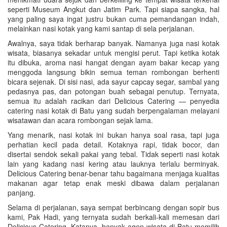
seperti Museum Angkut dan Jatim Park. Tapi siapa sangka, hal
yang paling saya ingat justru bukan cuma pemandangan indah,
melainkan nasi kotak yang kami santap di sela perjalanan.
Awalnya, saya tidak berharap banyak. Namanya juga nasi kotak
wisata, biasanya sekadar untuk mengisi perut. Tapi ketika kotak
itu dibuka, aroma nasi hangat dengan ayam bakar kecap yang
menggoda langsung bikin semua teman rombongan berhenti
bicara sejenak. Di sisi nasi, ada sayur capcay segar, sambal yang
pedasnya pas, dan potongan buah sebagai penutup. Ternyata,
semua itu adalah racikan dari Delicious Catering — penyedia
catering nasi kotak di Batu yang sudah berpengalaman melayani
wisatawan dan acara rombongan sejak lama.
Yang menarik, nasi kotak ini bukan hanya soal rasa, tapi juga
perhatian kecil pada detail. Kotaknya rapi, tidak bocor, dan
disertai sendok sekali pakai yang tebal. Tidak seperti nasi kotak
lain yang kadang nasi kering atau lauknya terlalu berminyak.
Delicious Catering benar-benar tahu bagaimana menjaga kualitas
makanan agar tetap enak meski dibawa dalam perjalanan
panjang.
Selama di perjalanan, saya sempat berbincang dengan sopir bus
kami, Pak Hadi, yang ternyata sudah berkali-kali memesan dari
Delicious Catering. Katanya, banyak agen wisata di Batu memilih