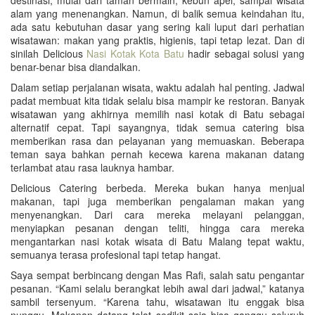
alam yang menenangkan. Namun, di balik semua keindahan itu,
ada satu kebutuhan dasar yang sering kali luput dari perhatian
wisatawan: makan yang praktis, higienis, tapi tetap lezat. Dan di
sinilah Delicious
Nasi Kotak Kota Batu
hadir sebagai solusi yang
benar-benar bisa diandalkan.
Dalam setiap perjalanan wisata, waktu adalah hal penting. Jadwal
padat membuat kita tidak selalu bisa mampir ke restoran. Banyak
wisatawan yang akhirnya memilih nasi kotak di Batu sebagai
alternatif cepat. Tapi sayangnya, tidak semua catering bisa
memberikan rasa dan pelayanan yang memuaskan. Beberapa
teman saya bahkan pernah kecewa karena makanan datang
terlambat atau rasa lauknya hambar.
Delicious Catering berbeda. Mereka bukan hanya menjual
makanan, tapi juga memberikan pengalaman makan yang
menyenangkan. Dari cara mereka melayani pelanggan,
menyiapkan pesanan dengan teliti, hingga cara mereka
mengantarkan nasi kotak wisata di Batu Malang tepat waktu,
semuanya terasa profesional tapi tetap hangat.
Saya sempat berbincang dengan Mas Rafi, salah satu pengantar
pesanan. “Kami selalu berangkat lebih awal dari jadwal,” katanya
sambil tersenyum. “Karena tahu, wisatawan itu enggak bisa
nunggu. Makanan datang telat sedikit saja bisa ganggu seluruh