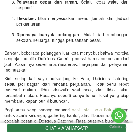
Pelayanan cepat dan ramah.
Selalu tepat waktu dan
responsif.
Fleksibel.
Bisa menyesuaikan menu, jumlah, dan jadwal
pengantaran.
Dipercaya banyak pelanggan.
Mulai dari rombongan
sekolah, keluarga, hingga perusahaan besar.
Bahkan, beberapa pelanggan luar kota menyebut bahwa mereka
sengaja memilih Delicious Catering meski harus memesan dari
jauh. Alasannya sederhana: rasa enak, harga pas, dan pelayanan
memuaskan.
Kini, setiap kali saya berkunjung ke Batu, Delicious Catering
selalu jadi bagian dari rencana perjalanan. Tidak perlu repot
mencari makan, tidak khawatir soal rasa, dan tidak takut
terlambat makan. Rasanya seperti punya teman lokal yang siap
membantu kapan pun dibutuhkan.
Bagi kamu yang sedang mencari
nasi kotak kota Batu
Malang
untuk acara keluarga, gathering kantor, atau liburan rombongan,
cobalah pesan di Delicious Catering. Rasa puasnya bukan cuma
karena makanan enak, tapi juga karena setiap pesanan diolah
CHAT VIA WHATSAPP
dengan hati.