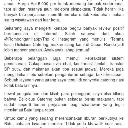
aman. Harga Rp15.000 per kotak memang tampak sederhana,
tapi isi dan rasanya jauh melebihi ekspektasi. Tidak heran jika
banyak biro perjalanan memilih mereka untuk kebutuhan makan
siang wisatawan dari luar kota.
Sekarang saya mengerti kenapa begitu banyak review positif
bermunculan di internet. Salah satunya dari akun
@RombonganHappyTrip di Instagram yang menulis, “Terima
kasih Delicious Catering, makan siang kami di Coban Rondo jadi
lebih menyenangkan. Anak-anak lahap semua!”
Beberapa pelanggan juga memuji kepraktisan sistem
pemesanan. Cukup pesan via chat, konfirmasi jumlah, transfer
DP 30%, dan makanan akan tiba sesuai jadwal. Mereka juga
mengirimkan foto sebelum pengantaran sebagai bukti kesiapan.
Sebuah layanan yang jarang saya temui di penyedia catering nasi
kotak batu lainnya.
Lewat pengalaman dan kisah para pelanggan, saya bisa bilang
bahwa Delicious Catering bukan sekadar bisnis makanan, tapi
sudah seperti teman perjalanan bagi wisatawan yang ingin
menikmati Batu tanpa repot.
Untuk kamu yang sedang merencanakan liburan berikutnya ke
Batu, cobalah layanan mereka. Tidak perlu khawatir soal rasa,