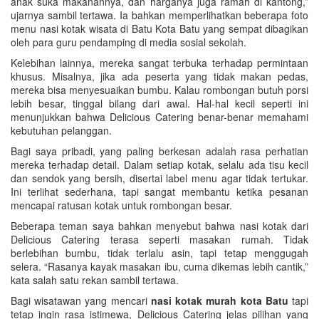
anak suka makanannya, dan harganya juga ramah di kantong,”
ujarnya sambil tertawa. Ia bahkan memperlihatkan beberapa foto
menu nasi kotak wisata di Batu Kota Batu yang sempat dibagikan
oleh para guru pendamping di media sosial sekolah.
Kelebihan lainnya, mereka sangat terbuka terhadap permintaan
khusus. Misalnya, jika ada peserta yang tidak makan pedas,
mereka bisa menyesuaikan bumbu. Kalau rombongan butuh porsi
lebih besar, tinggal bilang dari awal. Hal-hal kecil seperti ini
menunjukkan bahwa Delicious Catering benar-benar memahami
kebutuhan pelanggan.
Bagi saya pribadi, yang paling berkesan adalah rasa perhatian
mereka terhadap detail. Dalam setiap kotak, selalu ada tisu kecil
dan sendok yang bersih, disertai label menu agar tidak tertukar.
Ini terlihat sederhana, tapi sangat membantu ketika pesanan
mencapai ratusan kotak untuk rombongan besar.
Beberapa teman saya bahkan menyebut bahwa nasi kotak dari
Delicious Catering terasa seperti masakan rumah. Tidak
berlebihan bumbu, tidak terlalu asin, tapi tetap menggugah
selera. “Rasanya kayak masakan ibu, cuma dikemas lebih cantik,”
kata salah satu rekan sambil tertawa.
Bagi wisatawan yang mencari
nasi kotak murah kota Batu
tapi
tetap ingin rasa istimewa, Delicious Catering jelas pilihan yang