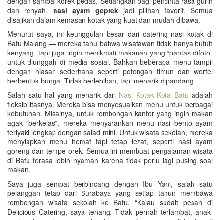
dengan sambal korek pedas. Sedangkan bagi pencinta rasa gurih
dan renyah,
nasi ayam geprek
jadi pilihan favorit. Semua
disajikan dalam kemasan kotak yang kuat dan mudah dibawa.
Menurut saya, ini keunggulan besar dari catering nasi kotak di
Batu Malang — mereka tahu bahwa wisatawan tidak hanya butuh
kenyang, tapi juga ingin menikmati makanan yang “pantas difoto”
untuk diunggah di media sosial. Bahkan beberapa menu tampil
dengan hiasan sederhana seperti potongan timun dan wortel
berbentuk bunga. Tidak berlebihan, tapi menarik dipandang.
Salah satu hal yang menarik dari
Nasi Kotak Kota Batu
adalah
fleksibilitasnya. Mereka bisa menyesuaikan menu untuk berbagai
kebutuhan. Misalnya, untuk rombongan kantor yang ingin makan
agak “berkelas”, mereka menyarankan menu nasi bento ayam
teriyaki lengkap dengan salad mini. Untuk wisata sekolah, mereka
menyiapkan menu hemat tapi tetap lezat, seperti nasi ayam
goreng dan tempe orek. Semua ini membuat pengalaman wisata
di Batu terasa lebih nyaman karena tidak perlu lagi pusing soal
makan.
Saya juga sempat berbincang dengan Ibu Yani, salah satu
pelanggan tetap dari Surabaya yang setiap tahun membawa
rombongan wisata sekolah ke Batu. “Kalau sudah pesan di
Delicious Catering, saya tenang. Tidak pernah terlambat, anak-