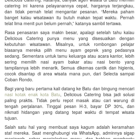
catering ini karena pelayanannya cepat, harganya terjangkau,
dan tidak pernah telat mengantar pesanan. “Mereka paham
banget kalau wisatawan itu butuh makan tepat waktu. Pernah
telat lima menit pun belum pernah,” katanya sambil tertawa.
Rasa penasaran saya makin besar, apalagi setelah tahu kalau
Delicious Catering punya menu yang disesuaikan dengan
kebutuhan wisatawan. Misalnya, untuk rombongan pelajar
biasanya mereka pilih menu ayam geprek yang pedasnya
sedang. Sementara untuk tamu keluarga atau acara kantor, lebih
sering memilih nasi ayam bakar atau nasi bento yang
tampilannya lebih menarik. Semua dikemas cantik dan higienis,
cocok disantap di area wisata mana pun, dari Selecta sampai
Coban Rondo.
Bagi yang baru pertama kali datang ke Batu dan bingung mencari
nasi kotak enak kota Batu
, Delicious Catering bisa jadi solusi
paling praktis. Tidak perlu repot masak atau cari warung di
tengah perjalanan. Tinggal pesan H-3, bayar DP 30%, dan
nikmati hidangan yang datang tepat waktu di tempat wisata
tujuan.
Salah satu hal yang membuat saya kagum adalah keramahan
staf mereka. Saat menghubungi via WhatsApp, adminnya sigap
menjawab, sabar menjelaskan menu, dan bahkan membantu