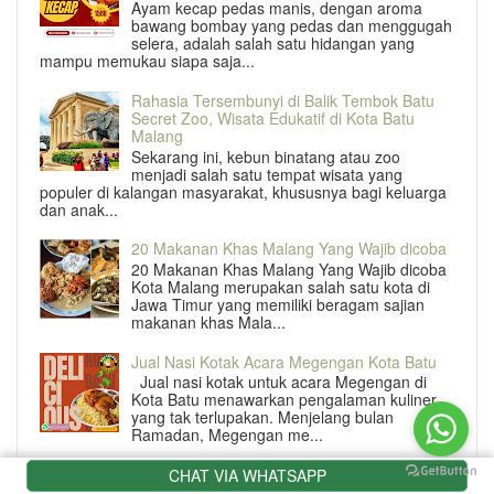
Ayam kecap pedas manis, dengan aroma
bawang bombay yang pedas dan menggugah
selera, adalah salah satu hidangan yang
mampu memukau siapa saja...
Rahasia Tersembunyi di Balik Tembok Batu
Secret Zoo, Wisata Edukatif di Kota Batu
Malang
Sekarang ini, kebun binatang atau zoo
menjadi salah satu tempat wisata yang
populer di kalangan masyarakat, khususnya bagi keluarga
dan anak...
20 Makanan Khas Malang Yang Wajib dicoba
20 Makanan Khas Malang Yang Wajib dicoba
Kota Malang merupakan salah satu kota di
Jawa Timur yang memiliki beragam sajian
makanan khas Mala...
Jual Nasi Kotak Acara Megengan Kota Batu
Jual nasi kotak untuk acara Megengan di
Kota Batu menawarkan pengalaman kuliner
yang tak terlupakan. Menjelang bulan
Ramadan, Megengan me...
Rahasia Nikmat Nasi Kotak Wisata di Kota
CHAT VIA WHATSAPP
Batu Malang yang Bikin Ketagihan!