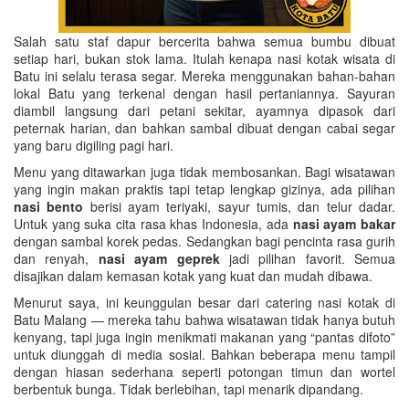
Salah satu staf dapur bercerita bahwa semua bumbu dibuat
setiap hari, bukan stok lama. Itulah kenapa nasi kotak wisata di
Batu ini selalu terasa segar. Mereka menggunakan bahan-bahan
lokal Batu yang terkenal dengan hasil pertaniannya. Sayuran
diambil langsung dari petani sekitar, ayamnya dipasok dari
peternak harian, dan bahkan sambal dibuat dengan cabai segar
yang baru digiling pagi hari.
Menu yang ditawarkan juga tidak membosankan. Bagi wisatawan
yang ingin makan praktis tapi tetap lengkap gizinya, ada pilihan
nasi bento
berisi ayam teriyaki, sayur tumis, dan telur dadar.
Untuk yang suka cita rasa khas Indonesia, ada
nasi ayam bakar
dengan sambal korek pedas. Sedangkan bagi pencinta rasa gurih
dan renyah,
nasi ayam geprek
jadi pilihan favorit. Semua
disajikan dalam kemasan kotak yang kuat dan mudah dibawa.
Menurut saya, ini keunggulan besar dari catering nasi kotak di
Batu Malang — mereka tahu bahwa wisatawan tidak hanya butuh
kenyang, tapi juga ingin menikmati makanan yang “pantas difoto”
untuk diunggah di media sosial. Bahkan beberapa menu tampil
dengan hiasan sederhana seperti potongan timun dan wortel
berbentuk bunga. Tidak berlebihan, tapi menarik dipandang.