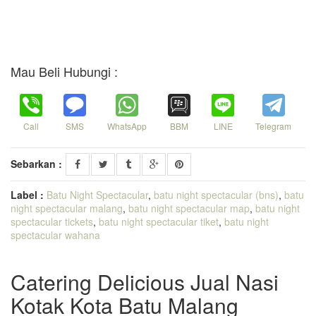
Mau Beli Hubungi :
Call
SMS
WhatsApp
BBM
LINE
Telegram
Sebarkan :
Label :
Batu Night Spectacular
,
batu night spectacular (bns)
,
batu
night spectacular malang
,
batu night spectacular map
,
batu night
spectacular tickets
,
batu night spectacular tiket
,
batu night
spectacular wahana
Catering Delicious Jual Nasi
Kotak Kota Batu Malang