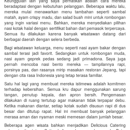
Keunggulan lain yang saya perhatikan adalah cara mereka
beradaptasi dengan kebutuhan pelanggan. Beberapa waktu lalu,
mereka mulai menawarkan menu tambahan seperti sambal
matah, ayam crispy madu, dan salad buah mini untuk rombongan
yang ingin variasi menu. Bahkan, mereka menyediakan pilihan
nasi kotak halal dengan sertifikat bahan dari pemasok terpercaya.
Semua itu dilakukan karena banyak wisatawan datang dari
berbagai daerah dengan selera berbeda.
Bagi wisatawan keluarga, menu seperti nasi ayam bakar dengan
sambal terasi jadi favorit. Sedangkan untuk rombongan muda,
nasi ayam geprek pedas sedang jadi primadona. Saya juga
pernah mencoba nasi bento mereka — tampilannya rapi,
porsinya pas, dan rasanya mirip masakan restoran Jepang, tapi
dengan cita rasa Indonesia yang tetap terasa familiar.
Satu hal lagi yang membuat mereka istimewa adalah komitmen
terhadap kebersihan. Semua kru dapur menggunakan sarung
tangan, penutup kepala, dan apron bersih. Pengemasan
dilakukan di ruang tertutup agar makanan tidak terpapar debu.
Ketika makanan diantar, setiap kotak sudah disusun rapi di dus
besar dan ditutup rapat. Hal ini membuat banyak pelanggan
merasa aman dan nyaman meski memesan dalam jumlah besar.
Beberapa agen wisata bahkan menjadikan Delicious Catering