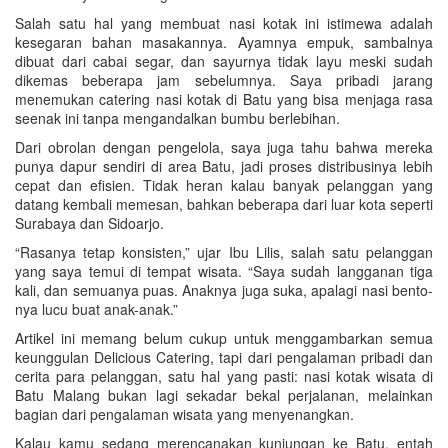
Salah satu hal yang membuat nasi kotak ini istimewa adalah
kesegaran bahan masakannya. Ayamnya empuk, sambalnya
dibuat dari cabai segar, dan sayurnya tidak layu meski sudah
dikemas beberapa jam sebelumnya. Saya pribadi jarang
menemukan catering nasi kotak di Batu yang bisa menjaga rasa
seenak ini tanpa mengandalkan bumbu berlebihan.
Dari obrolan dengan pengelola, saya juga tahu bahwa mereka
punya dapur sendiri di area Batu, jadi proses distribusinya lebih
cepat dan efisien. Tidak heran kalau banyak pelanggan yang
datang kembali memesan, bahkan beberapa dari luar kota seperti
Surabaya dan Sidoarjo.
“Rasanya tetap konsisten,” ujar Ibu Lilis, salah satu pelanggan
yang saya temui di tempat wisata. “Saya sudah langganan tiga
kali, dan semuanya puas. Anaknya juga suka, apalagi nasi bento-
nya lucu buat anak-anak.”
Artikel ini memang belum cukup untuk menggambarkan semua
keunggulan Delicious Catering, tapi dari pengalaman pribadi dan
cerita para pelanggan, satu hal yang pasti: nasi kotak wisata di
Batu Malang bukan lagi sekadar bekal perjalanan, melainkan
bagian dari pengalaman wisata yang menyenangkan.
Kalau kamu sedang merencanakan kunjungan ke Batu, entah