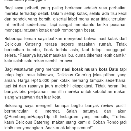
Bagi saya pribadi, yang paling berkesan adalah rasa perhatian
mereka terhadap detail. Dalam setiap kotak, selalu ada tisu kecil
dan sendok yang bersih, disertai label menu agar tidak tertukar.
Ini terlihat sederhana, tapi sangat membantu ketika pesanan
mencapai ratusan kotak untuk rombongan besar.
Beberapa teman saya bahkan menyebut bahwa nasi kotak dari
Delicious Catering terasa seperti masakan rumah. Tidak
berlebihan bumbu, tidak terlalu asin, tapi tetap menggugah
selera. “Rasanya kayak masakan ibu, cuma dikemas lebih cantik,”
kata salah satu rekan sambil tertawa.
Bagi wisatawan yang mencari
nasi kotak murah kota Batu
tapi
tetap ingin rasa istimewa, Delicious Catering jelas pilihan yang
aman. Harga Rp15.000 per kotak memang tampak sederhana,
tapi isi dan rasanya jauh melebihi ekspektasi. Tidak heran jika
banyak biro perjalanan memilih mereka untuk kebutuhan makan
siang wisatawan dari luar kota.
Sekarang saya mengerti kenapa begitu banyak review positif
bermunculan di internet. Salah satunya dari akun
@RombonganHappyTrip di Instagram yang menulis, “Terima
kasih Delicious Catering, makan siang kami di Coban Rondo jadi
lebih menyenangkan. Anak-anak lahap semua!”