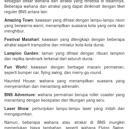
sebagian besar wahana dan atraksi yang tersedia di dalamnya.
Beberapa wahana dan atraksi yang dapat dinikmati dengan tiket
reguler BNS antara lain:
Amazing Town
: kawasan yang dihiasi dengan lampu-lampu neon
yang berwarna-warni, menampilkan suasana kota yang ceria dan
menghibur.
Festival Matahari
: kawasan yang dilengkapi dengan beberapa
atraksi seperti trampoline dan miniatur kota-kota dunia.
Lampion Garden
: taman yang dihiasi dengan ribuan lampion
dan replika landmark terkenal dari seluruh dunia.
Fun Worl
d: kawasan dengan berbagai macam permainan,
seperti bumper car, flying swing, dan merry-go-round.
Haunted House: wahana yang menampilkan suasana yang
menyeramkan dan menantang adrenalin.
BNS Adventure
: wahana permainan berupa roller coaster yang
menantang dengan kecepatan dan tikungan yang seru.
Laser Show
: pertunjukan lampu-lampu laser yang indah dan
mengagumkan.
Namun, beberapa wahana atau atraksi di BNS mungkin
memerlukan biaya tambahan, seperti wahana Flying Swing,