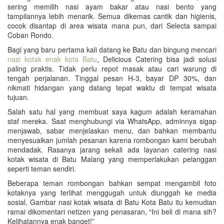
sering memilih nasi ayam bakar atau nasi bento yang
tampilannya lebih menarik. Semua dikemas cantik dan higienis,
cocok disantap di area wisata mana pun, dari Selecta sampai
Coban Rondo.
Bagi yang baru pertama kali datang ke Batu dan bingung mencari
nasi kotak enak kota Batu
, Delicious Catering bisa jadi solusi
paling praktis. Tidak perlu repot masak atau cari warung di
tengah perjalanan. Tinggal pesan H-3, bayar DP 30%, dan
nikmati hidangan yang datang tepat waktu di tempat wisata
tujuan.
Salah satu hal yang membuat saya kagum adalah keramahan
staf mereka. Saat menghubungi via WhatsApp, adminnya sigap
menjawab, sabar menjelaskan menu, dan bahkan membantu
menyesuaikan jumlah pesanan karena rombongan kami berubah
mendadak. Rasanya jarang sekali ada layanan catering nasi
kotak wisata di Batu Malang yang memperlakukan pelanggan
seperti teman sendiri.
Beberapa teman rombongan bahkan sempat mengambil foto
kotaknya yang terlihat menggugah untuk diunggah ke media
sosial. Gambar nasi kotak wisata di Batu Kota Batu itu kemudian
ramai dikomentari netizen yang penasaran, “Ini beli di mana sih?
Kelihatannya enak banget!”