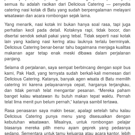
semua itu adalah racikan dari Delicious Catering — penyedia
catering nasi kotak di Batu yang sudah berpengalaman melayani
wisatawan dan acara rombongan sejak lama.
Yang menarik, nasi kotak ini bukan hanya soal rasa, tapi juga
perhatian kecil pada detail. Kotaknya rapi, tidak bocor, dan
disertai sendok sekali pakai yang tebal. Tidak seperti nasi kotak
lain yang kadang nasi kering atau lauknya terlalu berminyak.
Delicious Catering benar-benar tahu bagaimana menjaga kualitas
makanan agar tetap enak meski dibawa dalam perjalanan
panjang.
Selama di perjalanan, saya sempat berbincang dengan sopir bus
kami, Pak Hadi, yang ternyata sudah berkali-kali memesan dari
Delicious Catering. Katanya, banyak agen wisata di Batu memilih
catering ini karena pelayanannya cepat, harganya terjangkau,
dan tidak pernah telat mengantar pesanan. “Mereka paham
banget kalau wisatawan itu butuh makan tepat waktu. Pernah
telat lima menit pun belum pernah,” katanya sambil tertawa.
Rasa penasaran saya makin besar, apalagi setelah tahu kalau
Delicious Catering punya menu yang disesuaikan dengan
kebutuhan wisatawan. Misalnya, untuk rombongan pelajar
biasanya mereka pilih menu ayam geprek yang pedasnya
sedang. Sementara untuk tamu keluarga atau acara kantor, lebih