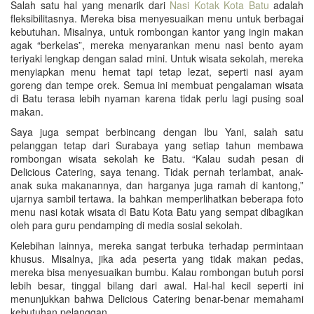
Salah satu hal yang menarik dari
Nasi Kotak Kota Batu
adalah
fleksibilitasnya. Mereka bisa menyesuaikan menu untuk berbagai
kebutuhan. Misalnya, untuk rombongan kantor yang ingin makan
agak “berkelas”, mereka menyarankan menu nasi bento ayam
teriyaki lengkap dengan salad mini. Untuk wisata sekolah, mereka
menyiapkan menu hemat tapi tetap lezat, seperti nasi ayam
goreng dan tempe orek. Semua ini membuat pengalaman wisata
di Batu terasa lebih nyaman karena tidak perlu lagi pusing soal
makan.
Saya juga sempat berbincang dengan Ibu Yani, salah satu
pelanggan tetap dari Surabaya yang setiap tahun membawa
rombongan wisata sekolah ke Batu. “Kalau sudah pesan di
Delicious Catering, saya tenang. Tidak pernah terlambat, anak-
anak suka makanannya, dan harganya juga ramah di kantong,”
ujarnya sambil tertawa. Ia bahkan memperlihatkan beberapa foto
menu nasi kotak wisata di Batu Kota Batu yang sempat dibagikan
oleh para guru pendamping di media sosial sekolah.
Kelebihan lainnya, mereka sangat terbuka terhadap permintaan
khusus. Misalnya, jika ada peserta yang tidak makan pedas,
mereka bisa menyesuaikan bumbu. Kalau rombongan butuh porsi
lebih besar, tinggal bilang dari awal. Hal-hal kecil seperti ini
menunjukkan bahwa Delicious Catering benar-benar memahami
kebutuhan pelanggan.