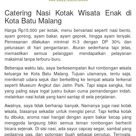
Catering Nasi Kotak Wisata Enak di
Kota Batu Malang
Harga Rp15.000 per kotak, menu bervariasi seperti nasi bento,
ayam goreng, ayam bakar, ayam geprek, hingga ayam teriyaki.
Pemesanan dilakukan minimal H-3 dengan DP 30% dan
pelunasan di hari pengantaran. Aturan sederhana tapi jelas,
memastikan semua pelanggan mendapatkan pelayanan
maksimal tanpa terburu-buru.
Beberapa waktu lalu, saya berkesempatan ikut rombongan wisata
keluarga ke Kota Batu Malang. Tujuan utamanya, tentu saja,
menikmati udara sejuk dan berkeliling ke tempat wisata terkenal
seperti Museum Angkut dan Jatim Park. Tapi siapa sangka, hal
yang paling saya ingat justru bukan cuma pemandangan indah,
melainkan nasi kotak yang kami santap di sela perjalanan.
Awalnya, saya tidak berharap banyak. Namanya juga nasi kotak
wisata, biasanya sekadar untuk mengisi perut. Tapi ketika kotak
itu dibuka, aroma nasi hangat dengan ayam bakar kecap yang
menggoda langsung bikin semua teman rombongan berhenti
bicara sejenak. Di sisi nasi, ada sayur capcay segar, sambal yang
pedasnya pas, dan potongan buah sebagai penutup. Ternyata,