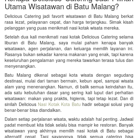
Utama Wisatawan di Batu Malang?
Delicious Catering jadi favorit wisatawan di Batu Malang berkat
rasa lezat, pelayanan cepat, dan harga terjangkau. Simak kisah
pelanggan yang puas menikmati nasi kotak wisata mereka.
Setelah dua kali menikmati nasi kotak Delicious Catering selama
liburan di Batu Malang, saya mulai paham kenapa banyak
wisatawan, agen perjalanan, dan keluarga memilih layanan ini.
Rasanya bukan sekadar karena makanan yang enak, tapi karena
keseluruhan pengalaman yang mereka tawarkan terasa tulus dan
menyenangkan.
Batu Malang dikenal sebagai kota wisata dengan segudang
destinasi, mulai dari taman bermain, kebun apel, sampai wisata
alam yang menenangkan. Namun, di balik semua keindahan itu,
ada satu kebutuhan dasar yang sering kali luput dari perhatian
wisatawan: makan yang praktis, higienis, tapi tetap lezat. Dan di
sinilah Delicious
Nasi Kotak Kota Batu
hadir sebagai solusi yang
benar-benar bisa diandalkan.
Dalam setiap perjalanan wisata, waktu adalah hal penting. Jadwal
padat membuat kita tidak selalu bisa mampir ke restoran. Banyak
wisatawan yang akhirnya memilih nasi kotak di Batu sebagai
alternatif cepat. Tapi sayangnya, tidak semua catering bisa