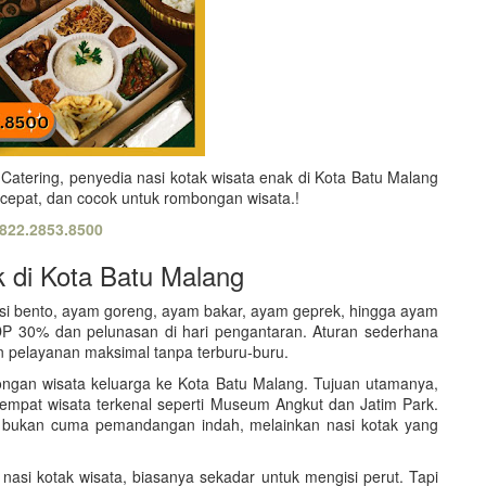
atering, penyedia nasi kotak wisata enak di Kota Batu Malang
cepat, dan cocok untuk rombongan wisata.!
822.2853.8500
k di Kota Batu Malang
asi bento, ayam goreng, ayam bakar, ayam geprek, hingga ayam
DP 30% dan pelunasan di hari pengantaran. Aturan sederhana
 pelayanan maksimal tanpa terburu-buru.
ongan wisata keluarga ke Kota Batu Malang. Tujuan utamanya,
 tempat wisata terkenal seperti Museum Angkut dan Jatim Park.
tru bukan cuma pemandangan indah, melainkan nasi kotak yang
asi kotak wisata, biasanya sekadar untuk mengisi perut. Tapi