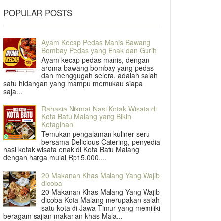
POPULAR POSTS
Ayam Kecap Pedas Manis Bawang
Bombay Pedas yang Enak dan Gurih
Ayam kecap pedas manis, dengan
aroma bawang bombay yang pedas
dan menggugah selera, adalah salah
satu hidangan yang mampu memukau siapa
saja...
Rahasia Nikmat Nasi Kotak Wisata di
Kota Batu Malang yang Bikin
Ketagihan!
Temukan pengalaman kuliner seru
bersama Delicious Catering, penyedia
nasi kotak wisata enak di Kota Batu Malang
dengan harga mulai Rp15.000....
20 Makanan Khas Malang Yang Wajib
dicoba
20 Makanan Khas Malang Yang Wajib
dicoba Kota Malang merupakan salah
satu kota di Jawa Timur yang memiliki
beragam sajian makanan khas Mala...