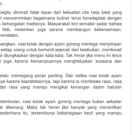
n.
tu diminati tidak lepas dari kekuatan cita rasa lokal yang
i mencerminkan bagaimana kuliner terus beradaptasi dengan
 kehangatan tradisinya. Masyarakat kini semakin sadar bahwa
fisik, melainkan juga sarana membangun kebersamaan,
mendalam.
enangkan, nasi kotak dengan ayam goreng mentega menyimpan
k setiap orang untuk berhenti sejenak dari kesibukan, menikmati
 diungkapkan dengan kata-kata. Tak heran jika menu ini terus
tapi juga karena kemampuannya menghidupkan suasana dan
elalu memegang peran penting. Dan ketika nasi kotak ayam
nya karena kepraktisannya, tapi karena ia membawa rasa, rasa
dan rasa yang mampu mengikat kenangan dalam balutan
elembutan, nasi kotak ayam goreng mentega bukan sekadar
ak dikenang. Maka tak heran jika banyak yang menantikan
sederhana itu, tersembunyi kebahagiaan kecil yang mampu