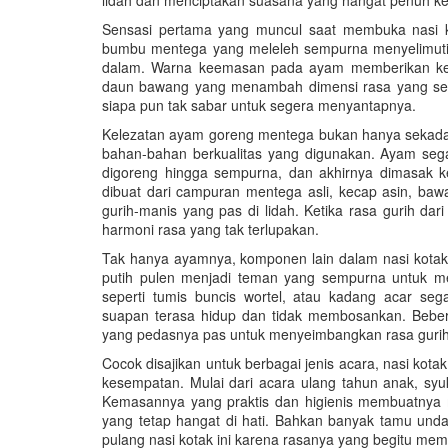
lidah dan menciptakan suasana yang hangat penuh k
Sensasi pertama yang muncul saat membuka nasi k
bumbu mentega yang meleleh sempurna menyelimuti p
dalam. Warna keemasan pada ayam memberikan kes
daun bawang yang menambah dimensi rasa yang sem
siapa pun tak sabar untuk segera menyantapnya.
Kelezatan ayam goreng mentega bukan hanya sekadar h
bahan-bahan berkualitas yang digunakan. Ayam seg
digoreng hingga sempurna, dan akhirnya dimasak k
dibuat dari campuran mentega asli, kecap asin, ba
gurih-manis yang pas di lidah. Ketika rasa gurih da
harmoni rasa yang tak terlupakan.
Tak hanya ayamnya, komponen lain dalam nasi kotak
putih pulen menjadi teman yang sempurna untuk m
seperti tumis buncis wortel, atau kadang acar s
suapan terasa hidup dan tidak membosankan. Bebe
yang pedasnya pas untuk menyeimbangkan rasa gurih
Cocok disajikan untuk berbagai jenis acara, nasi kot
kesempatan. Mulai dari acara ulang tahun anak, syuk
Kemasannya yang praktis dan higienis membuatnya 
yang tetap hangat di hati. Bahkan banyak tamu un
pulang nasi kotak ini karena rasanya yang begitu memi