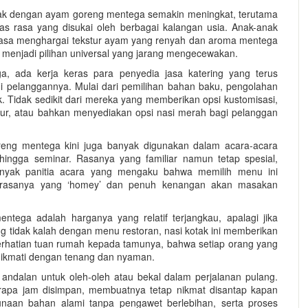
otak dengan ayam goreng mentega semakin meningkat, terutama
tas rasa yang disukai oleh berbagai kalangan usia. Anak-anak
wasa menghargai tekstur ayam yang renyah dan aroma mentega
 menjadi pilihan universal yang jarang mengecewakan.
a, ada kerja keras para penyedia jasa katering yang terus
i pelanggannya. Mulai dari pemilihan bahan baku, pengolahan
k. Tidak sedikit dari mereka yang memberikan opsi kustomisasi,
ur, atau bahkan menyediakan opsi nasi merah bagi pelanggan
reng mentega kini juga banyak digunakan dalam acara-acara
, hingga seminar. Rasanya yang familiar namun tetap spesial,
anyak panitia acara yang mengaku bahwa memilih menu ini
a rasanya yang ‘homey’ dan penuh kenangan akan masakan
ntega adalah harganya yang relatif terjangkau, apalagi jika
g tidak kalah dengan menu restoran, nasi kotak ini memberikan
 perhatian tuan rumah kepada tamunya, bahwa setiap orang yang
inikmati dengan tenang dan nyaman.
i andalan untuk oleh-oleh atau bekal dalam perjalanan pulang.
erapa jam disimpan, membuatnya tetap nikmat disantap kapan
unaan bahan alami tanpa pengawet berlebihan, serta proses