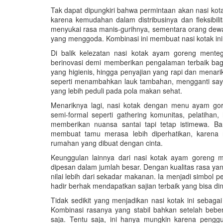
Tak dapat dipungkiri bahwa permintaan akan nasi k
karena kemudahan dalam distribusinya dan fleksibili
menyukai rasa manis-gurihnya, sementara orang de
yang menggoda. Kombinasi ini membuat nasi kotak ini
Di balik kelezatan nasi kotak ayam goreng menteg
berinovasi demi memberikan pengalaman terbaik bag
yang higienis, hingga penyajian yang rapi dan menari
seperti menambahkan lauk tambahan, mengganti say
yang lebih peduli pada pola makan sehat.
Menariknya lagi, nasi kotak dengan menu ayam go
semi-formal seperti gathering komunitas, pelatihan
memberikan nuansa santai tapi tetap istimewa. B
membuat tamu merasa lebih diperhatikan, karen
rumahan yang dibuat dengan cinta.
Keunggulan lainnya dari nasi kotak ayam goreng me
dipesan dalam jumlah besar. Dengan kualitas rasa yan
nilai lebih dari sekadar makanan. Ia menjadi simbol
hadir berhak mendapatkan sajian terbaik yang bisa d
Tidak sedikit yang menjadikan nasi kotak ini sebaga
Kombinasi rasanya yang stabil bahkan setelah beb
saja. Tentu saja, ini hanya mungkin karena pengg