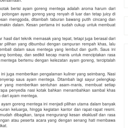
ebersamaan.
otak berisi ayam goreng mentega adalah aroma harum dari
otongan ayam goreng yang renyah di luar dan tetap juicy di
an menggoda, ditambah taburan bawang putih cincang dan
akin dalam. Kesan pertama ini sudah cukup untuk membuat
asil dari teknik memasak yang tepat, tetapi juga berasal dari
ar pilihan yang dibumbui dengan campuran rempah khas, lalu
embali dalam saus mentega yang lembut dan gurih. Saus ini
wang bombay, dan sedikit kecap manis untuk menciptakan rasa
ri mentega bertemu dengan kelezatan ayam goreng, terciptalah
 ini juga memberikan pengalaman kuliner yang seimbang. Nasi
enyerap saus ayam mentega. Ditambah lagi sayur pelengkap
egar yang memberikan sentuhan asam-manis, membuat setiap
rapa penyedia nasi kotak bahkan menambahkan sambal khas
 dari ayam mentega.
ak ayam goreng mentega ini menjadi pilihan utama dalam banyak
uran keluarga, hingga kegiatan kantor dan rapat-rapat resmi.
mudah dibagikan, tanpa mengurangi kesan eksklusif dan rasa
dangan atau peserta acara yang dengan senang hati membawa
kat.