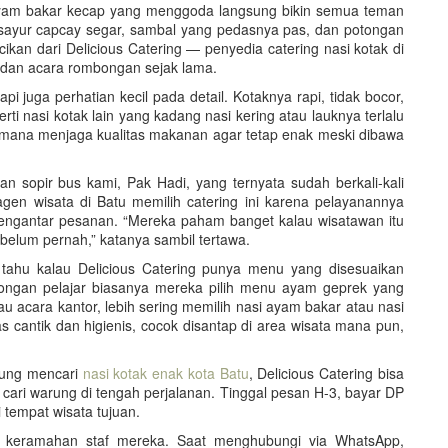
 ayam bakar kecap yang menggoda langsung bikin semua teman
a sayur capcay segar, sambal yang pedasnya pas, dan potongan
ikan dari Delicious Catering — penyedia catering nasi kotak di
dan acara rombongan sejak lama.
pi juga perhatian kecil pada detail. Kotaknya rapi, tidak bocor,
erti nasi kotak lain yang kadang nasi kering atau lauknya terlalu
aimana menjaga kualitas makanan agar tetap enak meski dibawa
n sopir bus kami, Pak Hadi, yang ternyata sudah berkali-kali
gen wisata di Batu memilih catering ini karena pelayanannya
 mengantar pesanan. “Mereka paham banget kalau wisatawan itu
 belum pernah,” katanya sambil tertawa.
 tahu kalau Delicious Catering punya menu yang disesuaikan
ongan pelajar biasanya mereka pilih menu ayam geprek yang
 acara kantor, lebih sering memilih nasi ayam bakar atau nasi
 cantik dan higienis, cocok disantap di area wisata mana pun,
gung mencari
nasi kotak enak kota Batu
, Delicious Catering bisa
au cari warung di tengah perjalanan. Tinggal pesan H-3, bayar DP
 tempat wisata tujuan.
 keramahan staf mereka. Saat menghubungi via WhatsApp,