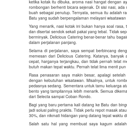
ketika kotak itu dibuka, aroma nasi hangat dengan
rombongan berhenti bicara sejenak. Di sisi nasi, ad
buah sebagai penutup. Ternyata, semua itu adalah rac
Batu yang sudah berpengalaman melayani wisatawan 
Yang menarik, nasi kotak ini bukan hanya soal rasa, ta
dan disertai sendok sekali pakai yang tebal. Tidak sep
berminyak. Delicious Catering benar-benar tahu bag
dalam perjalanan panjang.
Selama di perjalanan, saya sempat berbincang denga
memesan dari Delicious Catering. Katanya, banyak a
cepat, harganya terjangkau, dan tidak pernah telat
butuh makan tepat waktu. Pernah telat lima menit pun
Rasa penasaran saya makin besar, apalagi setelah
dengan kebutuhan wisatawan. Misalnya, untuk romb
pedasnya sedang. Sementara untuk tamu keluarga atau
bento yang tampilannya lebih menarik. Semua dikemas
dari Selecta sampai Coban Rondo.
Bagi yang baru pertama kali datang ke Batu dan bin
jadi solusi paling praktis. Tidak perlu repot masak at
30%, dan nikmati hidangan yang datang tepat waktu di
Salah satu hal yang membuat saya kagum adalah