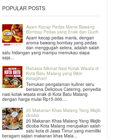
POPULAR POSTS
Ayam Kecap Pedas Manis Bawang
Bombay Pedas yang Enak dan Gurih
Ayam kecap pedas manis, dengan
aroma bawang bombay yang pedas
dan menggugah selera, adalah salah
satu hidangan yang mampu memukau siapa
saja...
Rahasia Nikmat Nasi Kotak Wisata di
Kota Batu Malang yang Bikin
Ketagihan!
Temukan pengalaman kuliner seru
bersama Delicious Catering, penyedia
nasi kotak wisata enak di Kota Batu Malang
dengan harga mulai Rp15.000....
20 Makanan Khas Malang Yang Wajib
dicoba
20 Makanan Khas Malang Yang Wajib
dicoba Kota Malang merupakan salah
satu kota di Jawa Timur yang memiliki
beragam sajian makanan khas Mala...