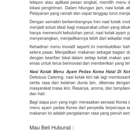
telepon atau aplikasi pesan singkat, memilih menu 
lokasi pengiriman. Dalam hitungan jam, nasi kotak ak
Pelayanan yang ramah dan cepat tanggap turut menj
Dengan semakin berkembangnya tren nasi kotak moder
menjadi solusi ideal bagi masyarakat urban yang sibu
hanya memenuhi kebutuhan perut, nasi kotak ayam p
menyenangkan, menjadikannya lebih dari sekadar mak
Kehadiran menu inovatif seperti ini membuktikan ba
selera pasar. Menjadikan makanan sebagai bagian 
dengan kearifan lokal dalam setiap kotak makan yang
emas untuk terus berinovasi dan memberikan yang ter
Nasi Kotak Menu Ayam Pedas Korea Halal Di Ko
Delicious Catering, nasi kotak kini tak lagi membos
cerita rasa dari belahan dunia lain, dikemas dengan
masyarakat masa kini. Rasanya, aroma, dan tampil
dan hati.
Bagi siapa pun yang ingin merasakan sensasi Korea da
menu ayam pedas Korea dari penyedia terpercaya sepe
makanan ini adalah pengalaman rasa yang penuh sem
Mau Beli Hubungi :