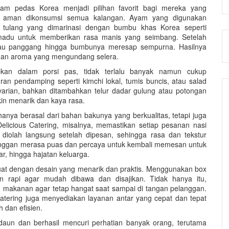
am pedas Korea menjadi pilihan favorit bagi mereka yang
p aman dikonsumsi semua kalangan. Ayam yang digunakan
tulang yang dimarinasi dengan bumbu khas Korea seperti
t madu untuk memberikan rasa manis yang seimbang. Setelah
tau panggang hingga bumbunya meresap sempurna. Hasilnya
dan aroma yang mengundang selera.
pkan dalam porsi pas, tidak terlalu banyak namun cukup
an pendamping seperti kimchi lokal, tumis buncis, atau salad
arian, bahkan ditambahkan telur dadar gulung atau potongan
in menarik dan kaya rasa.
anya berasal dari bahan bakunya yang berkualitas, tetapi juga
elicious Catering, misalnya, memastikan setiap pesanan nasi
 diolah langsung setelah dipesan, sehingga rasa dan tekstur
langgan merasa puas dan percaya untuk kembali memesan untuk
ar, hingga hajatan keluarga.
buat dengan desain yang menarik dan praktis. Menggunakan box
n rapi agar mudah dibawa dan disajikan. Tidak hanya itu,
makanan agar tetap hangat saat sampai di tangan pelanggan.
atering juga menyediakan layanan antar yang cepat dan tepat
 dan efisien.
un dan berhasil mencuri perhatian banyak orang, terutama