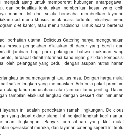
i menjadi ajang untuk mempererat hubungan antarpegawai.
ak dan berkualitas tentu akan memberikan kesan yang lebih
gnya momen ini dan selalu berusaha memberikan layanan
akan opsi menu khusus untuk acara tertentu, misalnya menu
gram diet kantor, atau menu tradisional untuk acara bertema
adi perhatian utama. Delicious Catering hanya menggunakan
ua proses pengolahan dilakukan di dapur yang bersih dan
enjadi jaminan bagi para pelanggan bahwa makanan yang
bento, terdapat detail informasi kandungan gizi dan komposisi
ai oleh pelanggan yang peduli dengan asupan nutrisi harian
terjangkau tanpa mengurangi kualitas rasa. Dengan harga mulai
ikmati sajian lengkap yang memuaskan. Ada pula paket premium
yaan ulang tahun perusahaan atau jamuan tamu penting. Dalam
gan tampilan eksklusif lengkap dengan dessert dan minuman
i layanan ini adalah pendekatan ramah lingkungan. Delicious
an yang dapat didaur ulang. Ini menjadi langkah kecil namun
tarian lingkungan. Banyak perusahaan yang kini mulai
tan operasional mereka, dan layanan catering seperti ini tentu
.