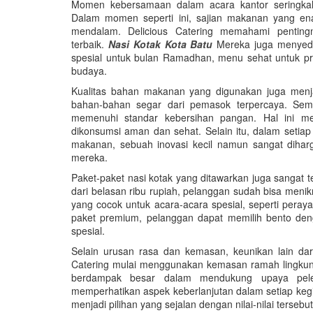
Momen kebersamaan dalam acara kantor seringkal
Dalam momen seperti ini, sajian makanan yang en
mendalam. Delicious Catering memahami pentin
terbaik.
Nasi Kotak Kota Batu
Mereka juga menyedi
spesial untuk bulan Ramadhan, menu sehat untuk pro
budaya.
Kualitas bahan makanan yang digunakan juga menj
bahan-bahan segar dari pemasok terpercaya. Sem
memenuhi standar kebersihan pangan. Hal ini m
dikonsumsi aman dan sehat. Selain itu, dalam setiap 
makanan, sebuah inovasi kecil namun sangat diharg
mereka.
Paket-paket nasi kotak yang ditawarkan juga sangat 
dari belasan ribu rupiah, pelanggan sudah bisa men
yang cocok untuk acara-acara spesial, seperti pera
paket premium, pelanggan dapat memilih bento den
spesial.
Selain urusan rasa dan kemasan, keunikan lain dar
Catering mulai menggunakan kemasan ramah lingkung
berdampak besar dalam mendukung upaya peles
memperhatikan aspek keberlanjutan dalam setiap kegia
menjadi pilihan yang sejalan dengan nilai-nilai tersebut