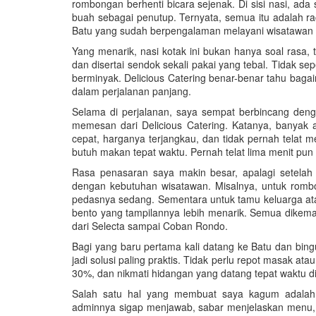
rombongan berhenti bicara sejenak. Di sisi nasi, ad
buah sebagai penutup. Ternyata, semua itu adalah rac
Batu yang sudah berpengalaman melayani wisatawan 
Yang menarik, nasi kotak ini bukan hanya soal rasa, ta
dan disertai sendok sekali pakai yang tebal. Tidak sep
berminyak. Delicious Catering benar-benar tahu bag
dalam perjalanan panjang.
Selama di perjalanan, saya sempat berbincang denga
memesan dari Delicious Catering. Katanya, banyak a
cepat, harganya terjangkau, dan tidak pernah telat
butuh makan tepat waktu. Pernah telat lima menit pun
Rasa penasaran saya makin besar, apalagi setelah
dengan kebutuhan wisatawan. Misalnya, untuk romb
pedasnya sedang. Sementara untuk tamu keluarga atau
bento yang tampilannya lebih menarik. Semua dikemas
dari Selecta sampai Coban Rondo.
Bagi yang baru pertama kali datang ke Batu dan bin
jadi solusi paling praktis. Tidak perlu repot masak at
30%, dan nikmati hidangan yang datang tepat waktu di
Salah satu hal yang membuat saya kagum adalah
adminnya sigap menjawab, sabar menjelaskan menu