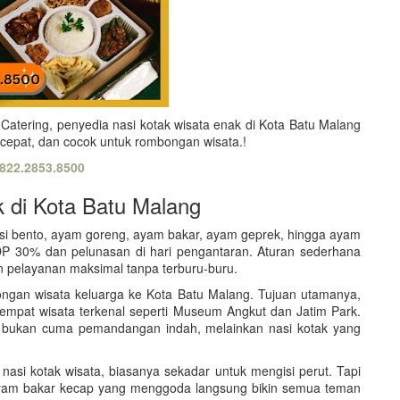
atering, penyedia nasi kotak wisata enak di Kota Batu Malang
cepat, dan cocok untuk rombongan wisata.!
822.2853.8500
k di Kota Batu Malang
asi bento, ayam goreng, ayam bakar, ayam geprek, hingga ayam
DP 30% dan pelunasan di hari pengantaran. Aturan sederhana
 pelayanan maksimal tanpa terburu-buru.
ongan wisata keluarga ke Kota Batu Malang. Tujuan utamanya,
 tempat wisata terkenal seperti Museum Angkut dan Jatim Park.
tru bukan cuma pemandangan indah, melainkan nasi kotak yang
asi kotak wisata, biasanya sekadar untuk mengisi perut. Tapi
 ayam bakar kecap yang menggoda langsung bikin semua teman