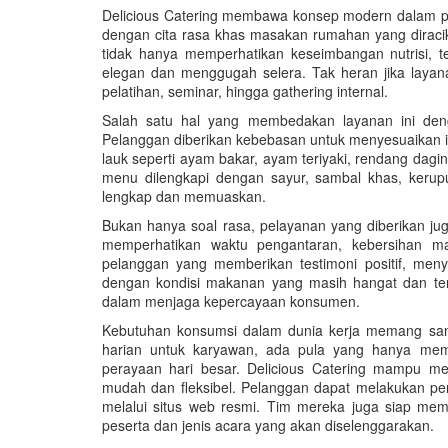
Delicious Catering membawa konsep modern dalam p
dengan cita rasa khas masakan rumahan yang diraci
tidak hanya memperhatikan keseimbangan nutrisi, 
elegan dan menggugah selera. Tak heran jika layana
pelatihan, seminar, hingga gathering internal.
Salah satu hal yang membedakan layanan ini denga
Pelanggan diberikan kebebasan untuk menyesuaikan isi
lauk seperti ayam bakar, ayam teriyaki, rendang daging
menu dilengkapi dengan sayur, sambal khas, keru
lengkap dan memuaskan.
Bukan hanya soal rasa, pelayanan yang diberikan jug
memperhatikan waktu pengantaran, kebersihan ma
pelanggan yang memberikan testimoni positif, meny
dengan kondisi makanan yang masih hangat dan ters
dalam menjaga kepercayaan konsumen.
Kebutuhan konsumsi dalam dunia kerja memang sa
harian untuk karyawan, ada pula yang hanya memb
perayaan hari besar. Delicious Catering mampu m
mudah dan fleksibel. Pelanggan dapat melakukan pem
melalui situs web resmi. Tim mereka juga siap m
peserta dan jenis acara yang akan diselenggarakan.