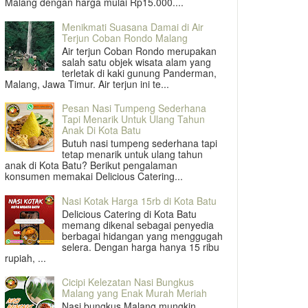
Malang dengan harga mulai Rp15.000....
Menikmati Suasana Damai di Air
Terjun Coban Rondo Malang
Air terjun Coban Rondo merupakan
salah satu objek wisata alam yang
terletak di kaki gunung Panderman,
Malang, Jawa Timur. Air terjun ini te...
Pesan Nasi Tumpeng Sederhana
Tapi Menarik Untuk Ulang Tahun
Anak Di Kota Batu
Butuh nasi tumpeng sederhana tapi
tetap menarik untuk ulang tahun
anak di Kota Batu? Berikut pengalaman
konsumen memakai Delicious Catering...
Nasi Kotak Harga 15rb di Kota Batu
Delicious Catering di Kota Batu
memang dikenal sebagai penyedia
berbagai hidangan yang menggugah
selera. Dengan harga hanya 15 ribu
rupiah, ...
Cicipi Kelezatan Nasi Bungkus
Malang yang Enak Murah Meriah
Nasi bungkus Malang mungkin