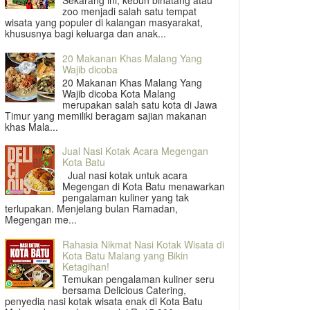
Sekarang ini, kebun binatang atau
zoo menjadi salah satu tempat
wisata yang populer di kalangan masyarakat,
khususnya bagi keluarga dan anak...
20 Makanan Khas Malang Yang
Wajib dicoba
20 Makanan Khas Malang Yang
Wajib dicoba Kota Malang
merupakan salah satu kota di Jawa
Timur yang memiliki beragam sajian makanan
khas Mala...
Jual Nasi Kotak Acara Megengan
Kota Batu
Jual nasi kotak untuk acara
Megengan di Kota Batu menawarkan
pengalaman kuliner yang tak
terlupakan. Menjelang bulan Ramadan,
Megengan me...
Rahasia Nikmat Nasi Kotak Wisata di
Kota Batu Malang yang Bikin
Ketagihan!
Temukan pengalaman kuliner seru
bersama Delicious Catering,
penyedia nasi kotak wisata enak di Kota Batu