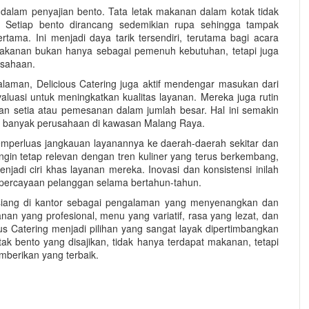
s dalam penyajian bento. Tata letak makanan dalam kotak tidak
a. Setiap bento dirancang sedemikian rupa sehingga tampak
ama. Ini menjadi daya tarik tersendiri, terutama bagi acara
Makanan bukan hanya sebagai pemenuh kebutuhan, tetapi juga
usahaan.
laman, Delicious Catering juga aktif mendengar masukan dari
valuasi untuk meningkatkan kualitas layanan. Mereka juga rutin
n setia atau pemesanan dalam jumlah besar. Hal ini semakin
i banyak perusahaan di kawasan Malang Raya.
emperluas jangkauan layanannya ke daerah-daerah sekitar dan
ngin tetap relevan dengan tren kuliner yang terus berkembang,
jadi ciri khas layanan mereka. Inovasi dan konsistensi inilah
percayaan pelanggan selama bertahun-tahun.
ang di kantor sebagai pengalaman yang menyenangkan dan
anan yang profesional, menu yang variatif, rasa yang lezat, dan
us Catering menjadi pilihan yang sangat layak dipertimbangkan
tak bento yang disajikan, tidak hanya terdapat makanan, tetapi
mberikan yang terbaik.