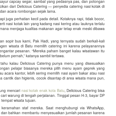
a sayur capcay segar, sambal yang pedasnya pas, dan potongan
ikan dari Delicious Catering — penyedia catering nasi kotak di
dan acara rombongan sejak lama.
pi juga perhatian kecil pada detail. Kotaknya rapi, tidak bocor,
erti nasi kotak lain yang kadang nasi kering atau lauknya terlalu
aimana menjaga kualitas makanan agar tetap enak meski dibawa
n sopir bus kami, Pak Hadi, yang ternyata sudah berkali-kali
gen wisata di Batu memilih catering ini karena pelayanannya
 mengantar pesanan. “Mereka paham banget kalau wisatawan itu
 belum pernah,” katanya sambil tertawa.
 tahu kalau Delicious Catering punya menu yang disesuaikan
ongan pelajar biasanya mereka pilih menu ayam geprek yang
 acara kantor, lebih sering memilih nasi ayam bakar atau nasi
 cantik dan higienis, cocok disantap di area wisata mana pun,
gung mencari
nasi kotak enak kota Batu
, Delicious Catering bisa
au cari warung di tengah perjalanan. Tinggal pesan H-3, bayar DP
 tempat wisata tujuan.
 keramahan staf mereka. Saat menghubungi via WhatsApp,
, dan bahkan membantu menyesuaikan jumlah pesanan karena