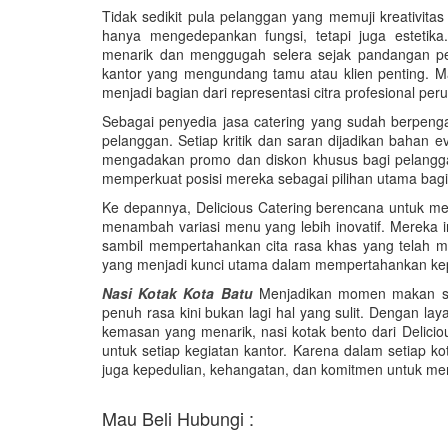
Tidak sedikit pula pelanggan yang memuji kreativita
hanya mengedepankan fungsi, tetapi juga estetik
menarik dan menggugah selera sejak pandangan pert
kantor yang mengundang tamu atau klien penting. 
menjadi bagian dari representasi citra profesional per
Sebagai penyedia jasa catering yang sudah berpenga
pelanggan. Setiap kritik dan saran dijadikan bahan e
mengadakan promo dan diskon khusus bagi pelangga
memperkuat posisi mereka sebagai pilihan utama bag
Ke depannya, Delicious Catering berencana untuk m
menambah variasi menu yang lebih inovatif. Mereka i
sambil mempertahankan cita rasa khas yang telah men
yang menjadi kunci utama dalam mempertahankan ke
Nasi Kotak Kota Batu
Menjadikan momen makan si
penuh rasa kini bukan lagi hal yang sulit. Dengan lay
kemasan yang menarik, nasi kotak bento dari Delicio
untuk setiap kegiatan kantor. Karena dalam setiap ko
juga kepedulian, kehangatan, dan komitmen untuk me
Mau Beli Hubungi :