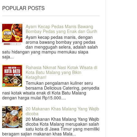
POPULAR POSTS
Ayam Kecap Pedas Manis Bawang
Bombay Pedas yang Enak dan Gurih
Ayam kecap pedas manis, dengan
aroma bawang bombay yang pedas
dan menggugah selera, adalah salah
satu hidangan yang mampu memukau siapa
saja...
Rahasia Nikmat Nasi Kotak Wisata di
Kota Batu Malang yang Bikin
Ketagihan!
Temukan pengalaman kuliner seru
bersama Delicious Catering, penyedia
nasi kotak wisata enak di Kota Batu Malang
dengan harga mulai Rp15.000....
20 Makanan Khas Malang Yang Wajib
dicoba
20 Makanan Khas Malang Yang Wajib
dicoba Kota Malang merupakan salah
satu kota di Jawa Timur yang memiliki
beragam sajian makanan khas Mala...