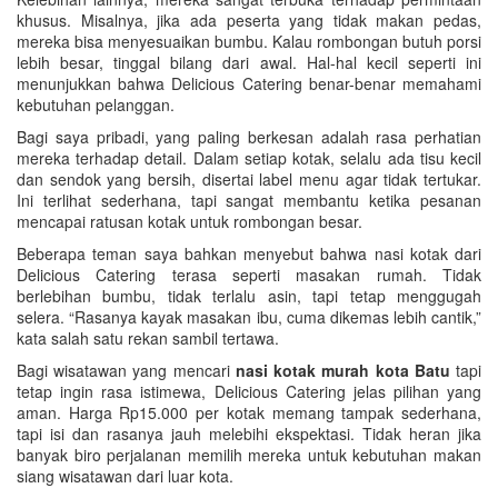
khusus. Misalnya, jika ada peserta yang tidak makan pedas,
mereka bisa menyesuaikan bumbu. Kalau rombongan butuh porsi
lebih besar, tinggal bilang dari awal. Hal-hal kecil seperti ini
menunjukkan bahwa Delicious Catering benar-benar memahami
kebutuhan pelanggan.
Bagi saya pribadi, yang paling berkesan adalah rasa perhatian
mereka terhadap detail. Dalam setiap kotak, selalu ada tisu kecil
dan sendok yang bersih, disertai label menu agar tidak tertukar.
Ini terlihat sederhana, tapi sangat membantu ketika pesanan
mencapai ratusan kotak untuk rombongan besar.
Beberapa teman saya bahkan menyebut bahwa nasi kotak dari
Delicious Catering terasa seperti masakan rumah. Tidak
berlebihan bumbu, tidak terlalu asin, tapi tetap menggugah
selera. “Rasanya kayak masakan ibu, cuma dikemas lebih cantik,”
kata salah satu rekan sambil tertawa.
Bagi wisatawan yang mencari
nasi kotak murah kota Batu
tapi
tetap ingin rasa istimewa, Delicious Catering jelas pilihan yang
aman. Harga Rp15.000 per kotak memang tampak sederhana,
tapi isi dan rasanya jauh melebihi ekspektasi. Tidak heran jika
banyak biro perjalanan memilih mereka untuk kebutuhan makan
siang wisatawan dari luar kota.