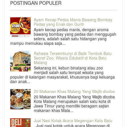
POSTINGAN POPULER
Ayam Kecap Pedas Manis Bawang Bombay
Pedas yang Enak dan Gurih
Ayam kecap pedas manis, dengan aroma
bawang bombay yang pedas dan menggugah
selera, adalah salah satu hidangan yang
mampu memukau siapa saja...
Rahasia Tersembunyi di Balik Tembok Batu
Secret Zoo, Wisata Edukatif di Kota Batu
Malang
Sekarang ini, kebun binatang atau zoo
menjadi salah satu tempat wisata yang
populer di kalangan masyarakat, khususnya bagi keluarga
dan anak...
20 Makanan Khas Malang Yang Wajib dicoba
20 Makanan Khas Malang Yang Wajib dicoba
Kota Malang merupakan salah satu kota di
Jawa Timur yang memiliki beragam sajian
makanan khas Mala...
Jual Nasi Kotak Acara Megengan Kota Batu
Jual nasi kotak untuk acara Megengan di