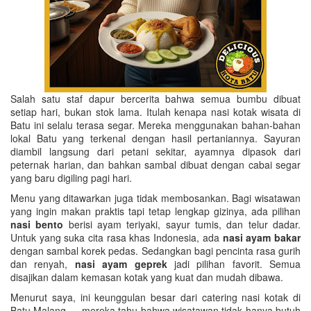
Salah satu staf dapur bercerita bahwa semua bumbu dibuat
setiap hari, bukan stok lama. Itulah kenapa nasi kotak wisata di
Batu ini selalu terasa segar. Mereka menggunakan bahan-bahan
lokal Batu yang terkenal dengan hasil pertaniannya. Sayuran
diambil langsung dari petani sekitar, ayamnya dipasok dari
peternak harian, dan bahkan sambal dibuat dengan cabai segar
yang baru digiling pagi hari.
Menu yang ditawarkan juga tidak membosankan. Bagi wisatawan
yang ingin makan praktis tapi tetap lengkap gizinya, ada pilihan
nasi bento
berisi ayam teriyaki, sayur tumis, dan telur dadar.
Untuk yang suka cita rasa khas Indonesia, ada
nasi ayam bakar
dengan sambal korek pedas. Sedangkan bagi pencinta rasa gurih
dan renyah,
nasi ayam geprek
jadi pilihan favorit. Semua
disajikan dalam kemasan kotak yang kuat dan mudah dibawa.
Menurut saya, ini keunggulan besar dari catering nasi kotak di
Batu Malang — mereka tahu bahwa wisatawan tidak hanya butuh