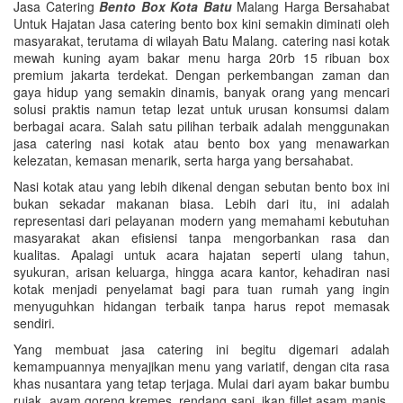
Jasa Catering
Bento Box Kota Batu
Malang Harga Bersahabat
Untuk Hajatan Jasa catering bento box kini semakin diminati oleh
masyarakat, terutama di wilayah Batu Malang. catering nasi kotak
mewah kuning ayam bakar menu harga 20rb 15 ribuan box
premium jakarta terdekat. Dengan perkembangan zaman dan
gaya hidup yang semakin dinamis, banyak orang yang mencari
solusi praktis namun tetap lezat untuk urusan konsumsi dalam
berbagai acara. Salah satu pilihan terbaik adalah menggunakan
jasa catering nasi kotak atau bento box yang menawarkan
kelezatan, kemasan menarik, serta harga yang bersahabat.
Nasi kotak atau yang lebih dikenal dengan sebutan bento box ini
bukan sekadar makanan biasa. Lebih dari itu, ini adalah
representasi dari pelayanan modern yang memahami kebutuhan
masyarakat akan efisiensi tanpa mengorbankan rasa dan
kualitas. Apalagi untuk acara hajatan seperti ulang tahun,
syukuran, arisan keluarga, hingga acara kantor, kehadiran nasi
kotak menjadi penyelamat bagi para tuan rumah yang ingin
menyuguhkan hidangan terbaik tanpa harus repot memasak
sendiri.
Yang membuat jasa catering ini begitu digemari adalah
kemampuannya menyajikan menu yang variatif, dengan cita rasa
khas nusantara yang tetap terjaga. Mulai dari ayam bakar bumbu
rujak, ayam goreng kremes, rendang sapi, ikan fillet asam manis,