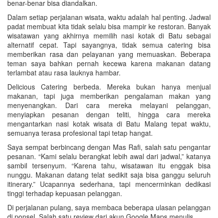
benar-benar bisa diandalkan.
Dalam setiap perjalanan wisata, waktu adalah hal penting. Jadwal
padat membuat kita tidak selalu bisa mampir ke restoran. Banyak
wisatawan yang akhirnya memilih nasi kotak di Batu sebagai
alternatif cepat. Tapi sayangnya, tidak semua catering bisa
memberikan rasa dan pelayanan yang memuaskan. Beberapa
teman saya bahkan pernah kecewa karena makanan datang
terlambat atau rasa lauknya hambar.
Delicious Catering berbeda. Mereka bukan hanya menjual
makanan, tapi juga memberikan pengalaman makan yang
menyenangkan. Dari cara mereka melayani pelanggan,
menyiapkan pesanan dengan teliti, hingga cara mereka
mengantarkan nasi kotak wisata di Batu Malang tepat waktu,
semuanya terasa profesional tapi tetap hangat.
Saya sempat berbincang dengan Mas Rafi, salah satu pengantar
pesanan. “Kami selalu berangkat lebih awal dari jadwal,” katanya
sambil tersenyum. “Karena tahu, wisatawan itu enggak bisa
nunggu. Makanan datang telat sedikit saja bisa ganggu seluruh
itinerary.” Ucapannya sederhana, tapi mencerminkan dedikasi
tinggi terhadap kepuasan pelanggan.
Di perjalanan pulang, saya membaca beberapa ulasan pelanggan
di ponsel. Salah satu review dari akun Google Maps menulis,