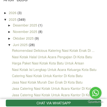
2026
(3)
►
2025
(349)
▼
Desember 2025
(1)
►
November 2025
(8)
►
Oktober 2025
(9)
►
Juni 2025
(28)
▼
Rekomendasi Delicious Katering Nasi Kotak Enak Di ...
Nasi Kotak Halal Untuk Acara Pengajian Di Kota Batu
Harga Paket Nasi Kotak Kota Batu Untuk Arisan
Nasi Kotak Isi Lengkap Untuk Acara Keluarga Kota Batu
Catering Nasi Kotak Untuk Kantor Di Kota Batu
Jasa Nasi Kotak Murah Dan Enak Di Kota Batu
Jasa Catering Nasi Kotak Untuk Acara Kantor Di Kot...
Jasa Catering Nasi Kotak Untuk Acara Kantor Di Kot...
Paket Hemat Nasi Kotak Ayam Suwir Kemangi Di Wilay...
CHAT VIA WHATSAPP