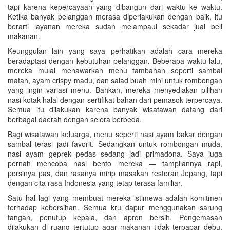
tapi karena kepercayaan yang dibangun dari waktu ke waktu.
Ketika banyak pelanggan merasa diperlakukan dengan baik, itu
berarti layanan mereka sudah melampaui sekadar jual beli
makanan.
Keunggulan lain yang saya perhatikan adalah cara mereka
beradaptasi dengan kebutuhan pelanggan. Beberapa waktu lalu,
mereka mulai menawarkan menu tambahan seperti sambal
matah, ayam crispy madu, dan salad buah mini untuk rombongan
yang ingin variasi menu. Bahkan, mereka menyediakan pilihan
nasi kotak halal dengan sertifikat bahan dari pemasok terpercaya.
Semua itu dilakukan karena banyak wisatawan datang dari
berbagai daerah dengan selera berbeda.
Bagi wisatawan keluarga, menu seperti nasi ayam bakar dengan
sambal terasi jadi favorit. Sedangkan untuk rombongan muda,
nasi ayam geprek pedas sedang jadi primadona. Saya juga
pernah mencoba nasi bento mereka — tampilannya rapi,
porsinya pas, dan rasanya mirip masakan restoran Jepang, tapi
dengan cita rasa Indonesia yang tetap terasa familiar.
Satu hal lagi yang membuat mereka istimewa adalah komitmen
terhadap kebersihan. Semua kru dapur menggunakan sarung
tangan, penutup kepala, dan apron bersih. Pengemasan
dilakukan di ruang tertutup agar makanan tidak terpapar debu.