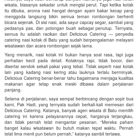
wisata, biasanya sekadar untuk mengisi perut. Tapi ketika kotak
itu dibuka, aroma nasi hangat dengan ayam bakar kecap yang
menggoda langsung bikin semua teman rombongan berhenti
bicara sejenak. Di sisi nasi, ada sayur capcay segar, sambal yang
pedasnya pas, dan potongan buah sebagai penutup. Ternyata,
semua itu adalah racikan dari Delicious Catering — penyedia
catering nasi kotak di Batu yang sudah berpengalaman melayani
wisatawan dan acara rombongan sejak lama.
Yang menarik, nasi kotak ini bukan hanya soal rasa, tapi juga
perhatian kecil pada detail. Kotaknya rapi, tidak bocor, dan
disertai sendok sekali pakai yang tebal. Tidak seperti nasi kotak
lain yang kadang nasi kering atau lauknya terlalu berminyak.
Delicious Catering benar-benar tahu bagaimana menjaga kualitas
makanan agar tetap enak meski dibawa dalam perjalanan
panjang.
Selama di perjalanan, saya sempat berbincang dengan sopir bus
kami, Pak Hadi, yang ternyata sudah berkali-kali memesan dari
Delicious Catering. Katanya, banyak agen wisata di Batu memilih
catering ini karena pelayanannya cepat, harganya terjangkau,
dan tidak pernah telat mengantar pesanan. “Mereka paham
banget kalau wisatawan itu butuh makan tepat waktu. Pernah
telat lima menit pun belum pernah,” katanya sambil tertawa.