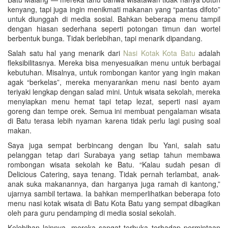
kenyang, tapi juga ingin menikmati makanan yang “pantas difoto”
untuk diunggah di media sosial. Bahkan beberapa menu tampil
dengan hiasan sederhana seperti potongan timun dan wortel
berbentuk bunga. Tidak berlebihan, tapi menarik dipandang.
Salah satu hal yang menarik dari
Nasi Kotak Kota Batu
adalah
fleksibilitasnya. Mereka bisa menyesuaikan menu untuk berbagai
kebutuhan. Misalnya, untuk rombongan kantor yang ingin makan
agak “berkelas”, mereka menyarankan menu nasi bento ayam
teriyaki lengkap dengan salad mini. Untuk wisata sekolah, mereka
menyiapkan menu hemat tapi tetap lezat, seperti nasi ayam
goreng dan tempe orek. Semua ini membuat pengalaman wisata
di Batu terasa lebih nyaman karena tidak perlu lagi pusing soal
makan.
Saya juga sempat berbincang dengan Ibu Yani, salah satu
pelanggan tetap dari Surabaya yang setiap tahun membawa
rombongan wisata sekolah ke Batu. “Kalau sudah pesan di
Delicious Catering, saya tenang. Tidak pernah terlambat, anak-
anak suka makanannya, dan harganya juga ramah di kantong,”
ujarnya sambil tertawa. Ia bahkan memperlihatkan beberapa foto
menu nasi kotak wisata di Batu Kota Batu yang sempat dibagikan
oleh para guru pendamping di media sosial sekolah.
Kelebihan lainnya, mereka sangat terbuka terhadap permintaan