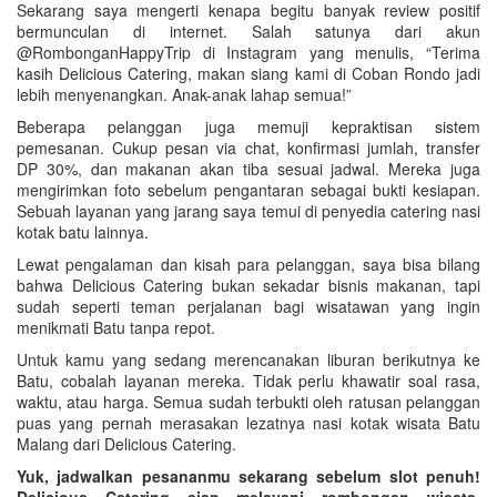
Sekarang saya mengerti kenapa begitu banyak review positif
bermunculan di internet. Salah satunya dari akun
@RombonganHappyTrip di Instagram yang menulis, “Terima
kasih Delicious Catering, makan siang kami di Coban Rondo jadi
lebih menyenangkan. Anak-anak lahap semua!”
Beberapa pelanggan juga memuji kepraktisan sistem
pemesanan. Cukup pesan via chat, konfirmasi jumlah, transfer
DP 30%, dan makanan akan tiba sesuai jadwal. Mereka juga
mengirimkan foto sebelum pengantaran sebagai bukti kesiapan.
Sebuah layanan yang jarang saya temui di penyedia catering nasi
kotak batu lainnya.
Lewat pengalaman dan kisah para pelanggan, saya bisa bilang
bahwa Delicious Catering bukan sekadar bisnis makanan, tapi
sudah seperti teman perjalanan bagi wisatawan yang ingin
menikmati Batu tanpa repot.
Untuk kamu yang sedang merencanakan liburan berikutnya ke
Batu, cobalah layanan mereka. Tidak perlu khawatir soal rasa,
waktu, atau harga. Semua sudah terbukti oleh ratusan pelanggan
puas yang pernah merasakan lezatnya nasi kotak wisata Batu
Malang dari Delicious Catering.
Yuk, jadwalkan pesananmu sekarang sebelum slot penuh!
Delicious Catering siap melayani rombongan wisata,