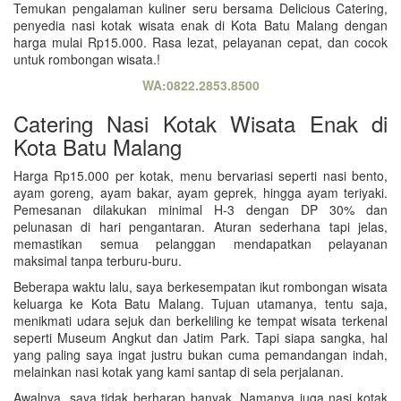
Temukan pengalaman kuliner seru bersama Delicious Catering,
penyedia nasi kotak wisata enak di Kota Batu Malang dengan
harga mulai Rp15.000. Rasa lezat, pelayanan cepat, dan cocok
untuk rombongan wisata.!
WA:0822.2853.8500
Catering Nasi Kotak Wisata Enak di
Kota Batu Malang
Harga Rp15.000 per kotak, menu bervariasi seperti nasi bento,
ayam goreng, ayam bakar, ayam geprek, hingga ayam teriyaki.
Pemesanan dilakukan minimal H-3 dengan DP 30% dan
pelunasan di hari pengantaran. Aturan sederhana tapi jelas,
memastikan semua pelanggan mendapatkan pelayanan
maksimal tanpa terburu-buru.
Beberapa waktu lalu, saya berkesempatan ikut rombongan wisata
keluarga ke Kota Batu Malang. Tujuan utamanya, tentu saja,
menikmati udara sejuk dan berkeliling ke tempat wisata terkenal
seperti Museum Angkut dan Jatim Park. Tapi siapa sangka, hal
yang paling saya ingat justru bukan cuma pemandangan indah,
melainkan nasi kotak yang kami santap di sela perjalanan.
Awalnya, saya tidak berharap banyak. Namanya juga nasi kotak