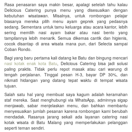
Rasa penasaran saya makin besar, apalagi setelah tahu kalau
Delicious Catering punya menu yang disesuaikan dengan
kebutuhan wisatawan. Misalnya, untuk rombongan pelajar
biasanya mereka pilih menu ayam geprek yang pedasnya
sedang. Sementara untuk tamu keluarga atau acara kantor, lebih
sering memilih nasi ayam bakar atau nasi bento yang
tampilannya lebih menarik. Semua dikemas cantik dan higienis,
cocok disantap di area wisata mana pun, dari Selecta sampai
Coban Rondo.
Bagi yang baru pertama kali datang ke Batu dan bingung mencari
nasi kotak enak kota Batu
, Delicious Catering bisa jadi solusi
paling praktis. Tidak perlu repot masak atau cari warung di
tengah perjalanan. Tinggal pesan H-3, bayar DP 30%, dan
nikmati hidangan yang datang tepat waktu di tempat wisata
tujuan.
Salah satu hal yang membuat saya kagum adalah keramahan
staf mereka. Saat menghubungi via WhatsApp, adminnya sigap
menjawab, sabar menjelaskan menu, dan bahkan membantu
menyesuaikan jumlah pesanan karena rombongan kami berubah
mendadak. Rasanya jarang sekali ada layanan catering nasi
kotak wisata di Batu Malang yang memperlakukan pelanggan
seperti teman sendiri.