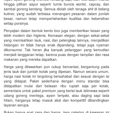
hingga pilihan sayur seperti tumis buncis wortel, capcay, dan
sambal goreng kentang. Semua diolah oleh tenaga ahli di bidang
kuliner, yang sudah terbiasa menangani pesanan dalam jumlah
besar, namun tetap mempertahankan kualitas dan kebersihan
setiap porsinya.
Penyajian dalam bentuk bento box juga memberikan kesan yang
lebih modern dan higienis. Kemasan elegan, dengan sekat-sekat
yang memisahkan lauk, nasi, dan pelengkap lainnya, menjadikan
hidangan ini tidak hanya enak dipandang, tetapi juga nyaman
dikonsumsi. Tak heran jika banyak pelanggan yang kemudian
menjadi langganan tetap, karena puas dengan tampilan dan rasa
makanan yang mereka dapatkan.
Harga yang ditawarkan pun cukup bervariasi, bergantung pada
jenis lauk dan jumlah kotak yang dipesan. Namun secara umum,
harga nasi kotak ini tergolong bersahabat dan sesuai dengan isi
yang didapat. Paket sederhana dengan menu standar bisa
didapatkan mulai dari belasan ribu rupiah saja per kotak,
sementara untuk paket premium yang berisi lauk istimewa seperti
udang goreng mentega, ayam teriyaki, atau daging sapi lada
hitam, harganya tetap masuk akal dan kompetitif dibandingkan
layanan serupa.
Bukan hanya soal rasa dan harga, jasa catering di kawasan ini