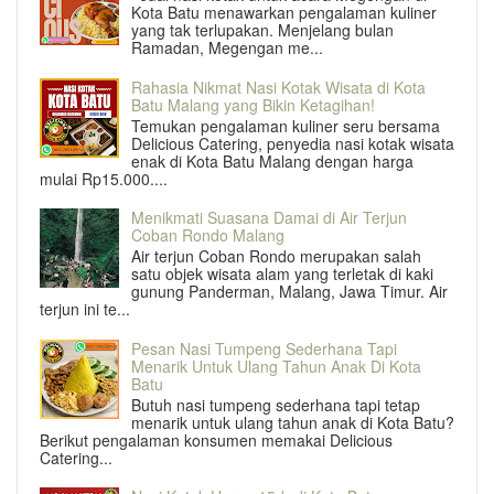
Kota Batu menawarkan pengalaman kuliner
yang tak terlupakan. Menjelang bulan
Ramadan, Megengan me...
Rahasia Nikmat Nasi Kotak Wisata di Kota
Batu Malang yang Bikin Ketagihan!
Temukan pengalaman kuliner seru bersama
Delicious Catering, penyedia nasi kotak wisata
enak di Kota Batu Malang dengan harga
mulai Rp15.000....
Menikmati Suasana Damai di Air Terjun
Coban Rondo Malang
Air terjun Coban Rondo merupakan salah
satu objek wisata alam yang terletak di kaki
gunung Panderman, Malang, Jawa Timur. Air
terjun ini te...
Pesan Nasi Tumpeng Sederhana Tapi
Menarik Untuk Ulang Tahun Anak Di Kota
Batu
Butuh nasi tumpeng sederhana tapi tetap
menarik untuk ulang tahun anak di Kota Batu?
Berikut pengalaman konsumen memakai Delicious
Catering...