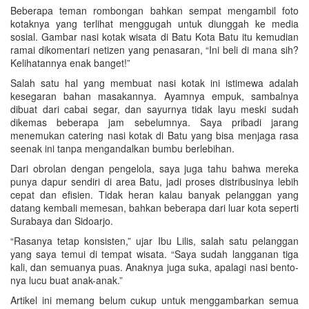
Beberapa teman rombongan bahkan sempat mengambil foto
kotaknya yang terlihat menggugah untuk diunggah ke media
sosial. Gambar nasi kotak wisata di Batu Kota Batu itu kemudian
ramai dikomentari netizen yang penasaran, “Ini beli di mana sih?
Kelihatannya enak banget!”
Salah satu hal yang membuat nasi kotak ini istimewa adalah
kesegaran bahan masakannya. Ayamnya empuk, sambalnya
dibuat dari cabai segar, dan sayurnya tidak layu meski sudah
dikemas beberapa jam sebelumnya. Saya pribadi jarang
menemukan catering nasi kotak di Batu yang bisa menjaga rasa
seenak ini tanpa mengandalkan bumbu berlebihan.
Dari obrolan dengan pengelola, saya juga tahu bahwa mereka
punya dapur sendiri di area Batu, jadi proses distribusinya lebih
cepat dan efisien. Tidak heran kalau banyak pelanggan yang
datang kembali memesan, bahkan beberapa dari luar kota seperti
Surabaya dan Sidoarjo.
“Rasanya tetap konsisten,” ujar Ibu Lilis, salah satu pelanggan
yang saya temui di tempat wisata. “Saya sudah langganan tiga
kali, dan semuanya puas. Anaknya juga suka, apalagi nasi bento-
nya lucu buat anak-anak.”
Artikel ini memang belum cukup untuk menggambarkan semua