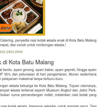
atering, penyedia nasi kotak wisata enak di Kota Batu Malang
cepat, dan cocok untuk rombongan wisata.!
822.2853.8500
k di Kota Batu Malang
asi bento, ayam goreng, ayam bakar, ayam geprek, hingga ayam
DP 30% dan pelunasan di hari pengantaran. Aturan sederhana
 pelayanan maksimal tanpa terburu-buru.
ongan wisata keluarga ke Kota Batu Malang. Tujuan utamanya,
 tempat wisata terkenal seperti Museum Angkut dan Jatim Park.
tru bukan cuma pemandangan indah, melainkan nasi kotak yang
asi kotak wisata, biasanya sekadar untuk mengisi perut. Tapi