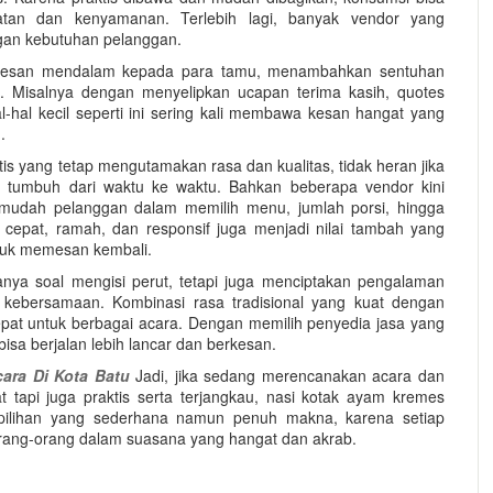
atan dan kenyamanan. Terlebih lagi, banyak vendor yang
ngan kebutuhan pelanggan.
 kesan mendalam kepada para tamu, menambahkan sentuhan
h. Misalnya dengan menyelipkan ucapan terima kasih, quotes
al-hal kecil seperti ini sering kali membawa kesan hangat yang
.
 yang tetap mengutamakan rasa dan kualitas, tidak heran jika
s tumbuh dari waktu ke waktu. Bahkan beberapa vendor kini
rmudah pelanggan dalam memilih menu, jumlah porsi, hingga
 cepat, ramah, dan responsif juga menjadi nilai tambah yang
uk memesan kembali.
ya soal mengisi perut, tetapi juga menciptakan pengalaman
bersamaan. Kombinasi rasa tradisional yang kuat dengan
tepat untuk berbagai acara. Dengan memilih penyedia jasa yang
isa berjalan lebih lancar dan berkesan.
ara Di Kota Batu
Jadi, jika sedang merencanakan acara dan
 tapi juga praktis serta terjangkau, nasi kotak ayam kremes
 pilihan yang sederhana namun penuh makna, karena setiap
ang-orang dalam suasana yang hangat dan akrab.