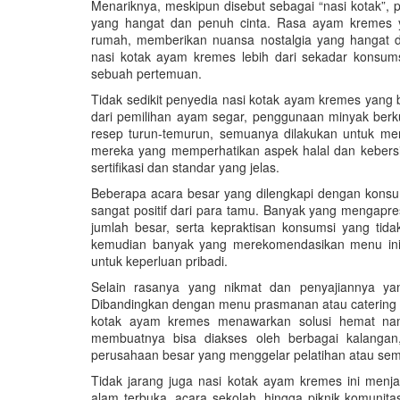
Menariknya, meskipun disebut sebagai “nasi kotak”, p
yang hangat dan penuh cinta. Rasa ayam kremes y
rumah, memberikan nuansa nostalgia yang hangat d
nasi kotak ayam kremes lebih dari sekadar konsums
sebuah pertemuan.
Tidak sedikit penyedia nasi kotak ayam kremes yang
dari pemilihan ayam segar, penggunaan minyak berk
resep turun-temurun, semuanya dilakukan untuk m
mereka yang memperhatikan aspek halal dan kebersi
sertifikasi dan standar yang jelas.
Beberapa acara besar yang dilengkapi dengan kons
sangat positif dari para tamu. Banyak yang mengapre
jumlah besar, serta kepraktisan konsumsi yang ti
kemudian banyak yang merekomendasikan menu ini 
untuk keperluan pribadi.
Selain rasanya yang nikmat dan penyajiannya yang
Dibandingkan dengan menu prasmanan atau catering 
kotak ayam kremes menawarkan solusi hemat namu
membuatnya bisa diakses oleh berbagai kalanga
perusahaan besar yang menggelar pelatihan atau sem
Tidak jarang juga nasi kotak ayam kremes ini menjad
alam terbuka, acara sekolah, hingga piknik komunit