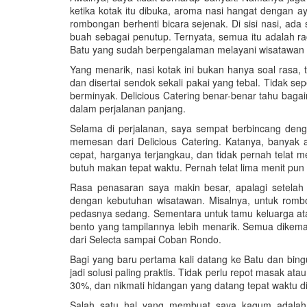
ketika kotak itu dibuka, aroma nasi hangat dengan
rombongan berhenti bicara sejenak. Di sisi nasi, ad
buah sebagai penutup. Ternyata, semua itu adalah rac
Batu yang sudah berpengalaman melayani wisatawan 
Yang menarik, nasi kotak ini bukan hanya soal rasa, ta
dan disertai sendok sekali pakai yang tebal. Tidak sep
berminyak. Delicious Catering benar-benar tahu bag
dalam perjalanan panjang.
Selama di perjalanan, saya sempat berbincang denga
memesan dari Delicious Catering. Katanya, banyak a
cepat, harganya terjangkau, dan tidak pernah telat
butuh makan tepat waktu. Pernah telat lima menit pun
Rasa penasaran saya makin besar, apalagi setelah
dengan kebutuhan wisatawan. Misalnya, untuk romb
pedasnya sedang. Sementara untuk tamu keluarga atau
bento yang tampilannya lebih menarik. Semua dikemas
dari Selecta sampai Coban Rondo.
Bagi yang baru pertama kali datang ke Batu dan bin
jadi solusi paling praktis. Tidak perlu repot masak at
30%, dan nikmati hidangan yang datang tepat waktu di
Salah satu hal yang membuat saya kagum adalah