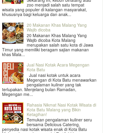
Sekarang ini, kebun binatang atau
zoo menjadi salah satu tempat
wisata yang populer di kalangan masyarakat,
khususnya bagi keluarga dan anak...
20 Makanan Khas Malang Yang
Wajib dicoba
20 Makanan Khas Malang Yang
Wajib dicoba Kota Malang
merupakan salah satu kota di Jawa
Timur yang memiliki beragam sajian makanan
khas Mala...
Jual Nasi Kotak Acara Megengan
Kota Batu
Jual nasi kotak untuk acara
Megengan di Kota Batu menawarkan
pengalaman kuliner yang tak
terlupakan. Menjelang bulan Ramadan,
Megengan me...
Rahasia Nikmat Nasi Kotak Wisata di
Kota Batu Malang yang Bikin
Ketagihan!
Temukan pengalaman kuliner seru
bersama Delicious Catering,
penyedia nasi kotak wisata enak di Kota Batu