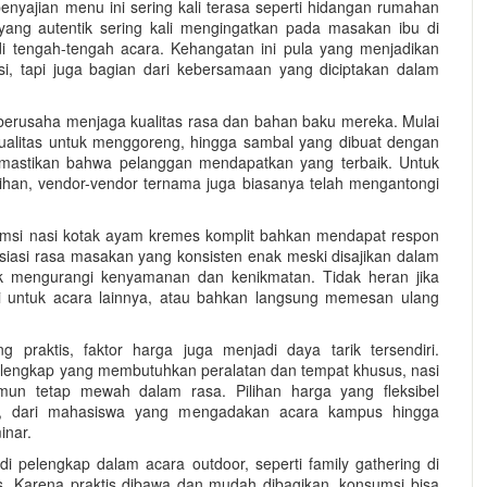
enyajian menu ini sering kali terasa seperti hidangan rumahan
ang autentik sering kali mengingatkan pada masakan ibu di
i tengah-tengah acara. Kehangatan ini pula yang menjadikan
i, tapi juga bagian dari kebersamaan yang diciptakan dalam
 berusaha menjaga kualitas rasa dan bahan baku mereka. Mulai
ualitas untuk menggoreng, hingga sambal yang dibuat dengan
emastikan bahwa pelanggan mendapatkan yang terbaik. Untuk
han, vendor-vendor ternama juga biasanya telah mengantongi
umsi nasi kotak ayam kremes komplit bahkan mendapat respon
siasi rasa masakan yang konsisten enak meski disajikan dalam
dak mengurangi kenyamanan dan kenikmatan. Tidak heran jika
untuk acara lainnya, atau bahkan langsung memesan ulang
 praktis, faktor harga juga menjadi daya tarik tersendiri.
lengkap yang membutuhkan peralatan dan tempat khusus, nasi
n tetap mewah dalam rasa. Pilihan harga yang fleksibel
n, dari mahasiswa yang mengadakan acara kampus hingga
inar.
i pelengkap dalam acara outdoor, seperti family gathering di
as. Karena praktis dibawa dan mudah dibagikan, konsumsi bisa