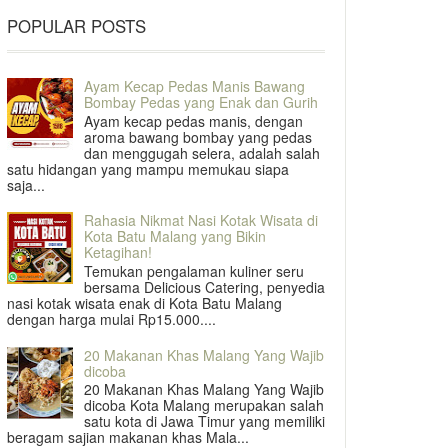
POPULAR POSTS
Ayam Kecap Pedas Manis Bawang
Bombay Pedas yang Enak dan Gurih
Ayam kecap pedas manis, dengan
aroma bawang bombay yang pedas
dan menggugah selera, adalah salah
satu hidangan yang mampu memukau siapa
saja...
Rahasia Nikmat Nasi Kotak Wisata di
Kota Batu Malang yang Bikin
Ketagihan!
Temukan pengalaman kuliner seru
bersama Delicious Catering, penyedia
nasi kotak wisata enak di Kota Batu Malang
dengan harga mulai Rp15.000....
20 Makanan Khas Malang Yang Wajib
dicoba
20 Makanan Khas Malang Yang Wajib
dicoba Kota Malang merupakan salah
satu kota di Jawa Timur yang memiliki
beragam sajian makanan khas Mala...