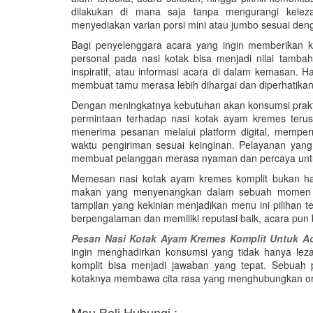
dilakukan di mana saja tanpa mengurangi kelez
menyediakan varian porsi mini atau jumbo sesuai de
Bagi penyelenggara acara yang ingin memberikan
personal pada nasi kotak bisa menjadi nilai tamba
inspiratif, atau informasi acara di dalam kemasan. H
membuat tamu merasa lebih dihargai dan diperhatikan
Dengan meningkatnya kebutuhan akan konsumsi praktis
permintaan terhadap nasi kotak ayam kremes teru
menerima pesanan melalui platform digital, mempe
waktu pengiriman sesuai keinginan. Pelayanan yang
membuat pelanggan merasa nyaman dan percaya unt
Memesan nasi kotak ayam kremes komplit bukan han
makan yang menyenangkan dalam sebuah momen ke
tampilan yang kekinian menjadikan menu ini pilihan 
berpengalaman dan memiliki reputasi baik, acara pun b
Pesan Nasi Kotak Ayam Kremes Komplit Untuk Ac
ingin menghadirkan konsumsi yang tidak hanya lezat
komplit bisa menjadi jawaban yang tepat. Sebuah
kotaknya membawa cita rasa yang menghubungkan or
Mau Beli Hubungi :