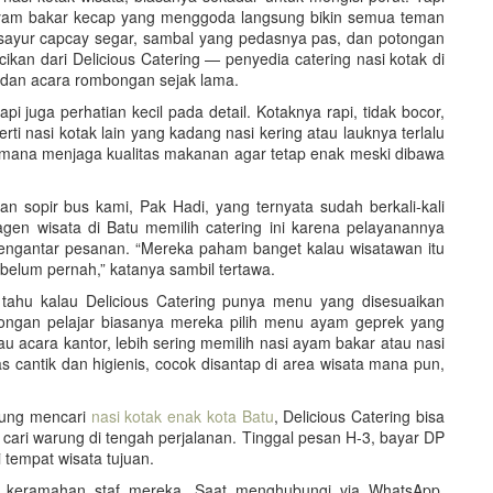
 ayam bakar kecap yang menggoda langsung bikin semua teman
a sayur capcay segar, sambal yang pedasnya pas, dan potongan
ikan dari Delicious Catering — penyedia catering nasi kotak di
dan acara rombongan sejak lama.
pi juga perhatian kecil pada detail. Kotaknya rapi, tidak bocor,
erti nasi kotak lain yang kadang nasi kering atau lauknya terlalu
aimana menjaga kualitas makanan agar tetap enak meski dibawa
n sopir bus kami, Pak Hadi, yang ternyata sudah berkali-kali
gen wisata di Batu memilih catering ini karena pelayanannya
 mengantar pesanan. “Mereka paham banget kalau wisatawan itu
 belum pernah,” katanya sambil tertawa.
 tahu kalau Delicious Catering punya menu yang disesuaikan
ongan pelajar biasanya mereka pilih menu ayam geprek yang
 acara kantor, lebih sering memilih nasi ayam bakar atau nasi
 cantik dan higienis, cocok disantap di area wisata mana pun,
gung mencari
nasi kotak enak kota Batu
, Delicious Catering bisa
au cari warung di tengah perjalanan. Tinggal pesan H-3, bayar DP
 tempat wisata tujuan.
 keramahan staf mereka. Saat menghubungi via WhatsApp,