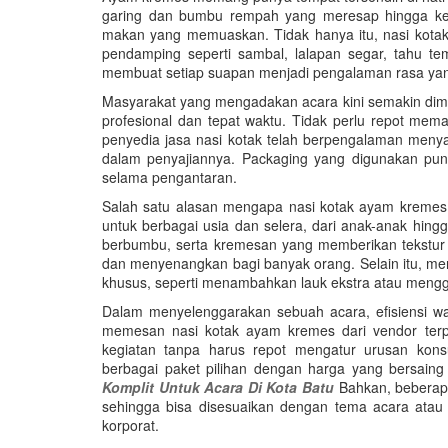
garing dan bumbu rempah yang meresap hingga ke 
makan yang memuaskan. Tidak hanya itu, nasi kotak
pendamping seperti sambal, lalapan segar, tahu t
membuat setiap suapan menjadi pengalaman rasa yan
Masyarakat yang mengadakan acara kini semakin dim
profesional dan tepat waktu. Tidak perlu repot mem
penyedia jasa nasi kotak telah berpengalaman menyaj
dalam penyajiannya. Packaging yang digunakan pun
selama pengantaran.
Salah satu alasan mengapa nasi kotak ayam kremes ko
untuk berbagai usia dan selera, dari anak-anak hing
berbumbu, serta kremesan yang memberikan tekstur
dan menyenangkan bagi banyak orang. Selain itu, men
khusus, seperti menambahkan lauk ekstra atau mengga
Dalam menyelenggarakan sebuah acara, efisiensi w
memesan nasi kotak ayam kremes dari vendor terpe
kegiatan tanpa harus repot mengatur urusan kons
berbagai paket pilihan dengan harga yang bersain
Komplit Untuk Acara Di Kota Batu
Bahkan, beberap
sehingga bisa disesuaikan dengan tema acara ata
korporat.