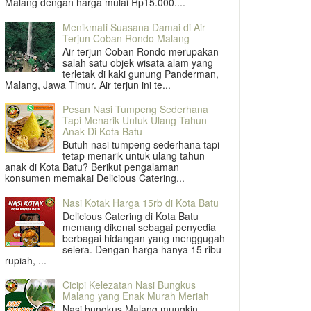
Malang dengan harga mulai Rp15.000....
Menikmati Suasana Damai di Air
Terjun Coban Rondo Malang
Air terjun Coban Rondo merupakan
salah satu objek wisata alam yang
terletak di kaki gunung Panderman,
Malang, Jawa Timur. Air terjun ini te...
Pesan Nasi Tumpeng Sederhana
Tapi Menarik Untuk Ulang Tahun
Anak Di Kota Batu
Butuh nasi tumpeng sederhana tapi
tetap menarik untuk ulang tahun
anak di Kota Batu? Berikut pengalaman
konsumen memakai Delicious Catering...
Nasi Kotak Harga 15rb di Kota Batu
Delicious Catering di Kota Batu
memang dikenal sebagai penyedia
berbagai hidangan yang menggugah
selera. Dengan harga hanya 15 ribu
rupiah, ...
Cicipi Kelezatan Nasi Bungkus
Malang yang Enak Murah Meriah
Nasi bungkus Malang mungkin