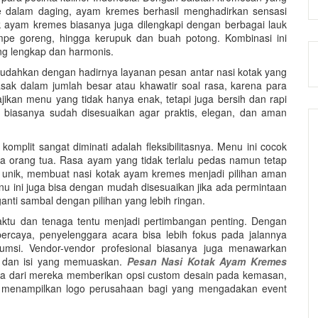
dalam daging, ayam kremes berhasil menghadirkan sensasi
 ayam kremes biasanya juga dilengkapi dengan berbagai lauk
empe goreng, hingga kerupuk dan buah potong. Kombinasi ini
g lengkap dan harmonis.
udahkan dengan hadirnya layanan pesan antar nasi kotak yang
asak dalam jumlah besar atau khawatir soal rasa, karena para
ikan menu yang tidak hanya enak, tetapi juga bersih dan rapi
 biasanya sudah disesuaikan agar praktis, elegan, dan aman
mplit sangat diminati adalah fleksibilitasnya. Menu ini cocok
ga orang tua. Rasa ayam yang tidak terlalu pedas namun tetap
 unik, membuat nasi kotak ayam kremes menjadi pilihan aman
u ini juga bisa dengan mudah disesuaikan jika ada permintaan
nti sambal dengan pilihan yang lebih ringan.
aktu dan tenaga tentu menjadi pertimbangan penting. Dengan
rcaya, penyelenggara acara bisa lebih fokus pada jalannya
umsi. Vendor-vendor profesional biasanya juga menawarkan
g dan isi yang memuaskan.
Pesan Nasi Kotak Ayam Kremes
a dari mereka memberikan opsi custom desain pada kemasan,
u menampilkan logo perusahaan bagi yang mengadakan event