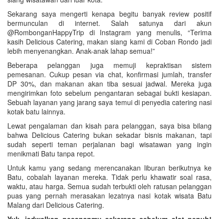
Sekarang saya mengerti kenapa begitu banyak review positif
bermunculan di internet. Salah satunya dari akun
@RombonganHappyTrip di Instagram yang menulis, “Terima
kasih Delicious Catering, makan siang kami di Coban Rondo jadi
lebih menyenangkan. Anak-anak lahap semua!”
Beberapa pelanggan juga memuji kepraktisan sistem
pemesanan. Cukup pesan via chat, konfirmasi jumlah, transfer
DP 30%, dan makanan akan tiba sesuai jadwal. Mereka juga
mengirimkan foto sebelum pengantaran sebagai bukti kesiapan.
Sebuah layanan yang jarang saya temui di penyedia catering nasi
kotak batu lainnya.
Lewat pengalaman dan kisah para pelanggan, saya bisa bilang
bahwa Delicious Catering bukan sekadar bisnis makanan, tapi
sudah seperti teman perjalanan bagi wisatawan yang ingin
menikmati Batu tanpa repot.
Untuk kamu yang sedang merencanakan liburan berikutnya ke
Batu, cobalah layanan mereka. Tidak perlu khawatir soal rasa,
waktu, atau harga. Semua sudah terbukti oleh ratusan pelanggan
puas yang pernah merasakan lezatnya nasi kotak wisata Batu
Malang dari Delicious Catering.
Yuk, jadwalkan pesananmu sekarang sebelum slot penuh!