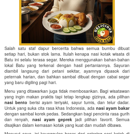
Salah satu staf dapur bercerita bahwa semua bumbu dibuat
setiap hari, bukan stok lama. Itulah kenapa nasi kotak wisata di
Batu ini selalu terasa segar. Mereka menggunakan bahan-bahan
lokal Batu yang terkenal dengan hasil pertaniannya. Sayuran
diambil langsung dari petani sekitar, ayamnya dipasok dari
peternak harian, dan bahkan sambal dibuat dengan cabai segar
yang baru digiling pagi hari.
Menu yang ditawarkan juga tidak membosankan. Bagi wisatawan
yang ingin makan praktis tapi tetap lengkap gizinya, ada pilihan
nasi bento
berisi ayam teriyaki, sayur tumis, dan telur dadar.
Untuk yang suka cita rasa khas Indonesia, ada
nasi ayam bakar
dengan sambal korek pedas. Sedangkan bagi pencinta rasa gurih
dan renyah,
nasi ayam geprek
jadi pilihan favorit. Semua
disajikan dalam kemasan kotak yang kuat dan mudah dibawa.
Menurut saya, ini keunggulan besar dari catering nasi kotak di