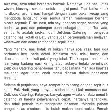
Awalnya, saya tidak berharap banyak. Namanya juga nasi kotak
wisata, biasanya sekadar untuk mengisi perut. Tapi ketika kotak
itu dibuka, aroma nasi hangat dengan ayam bakar kecap yang
menggoda langsung bikin semua teman rombongan berhenti
bicara sejenak. Di sisi nasi, ada sayur capcay segar, sambal yang
pedasnya pas, dan potongan buah sebagai penutup. Ternyata,
semua itu adalah racikan dari Delicious Catering — penyedia
catering nasi kotak di Batu yang sudah berpengalaman melayani
wisatawan dan acara rombongan sejak lama.
Yang menarik, nasi kotak ini bukan hanya soal rasa, tapi juga
perhatian kecil pada detail. Kotaknya rapi, tidak bocor, dan
disertai sendok sekali pakai yang tebal. Tidak seperti nasi kotak
lain yang kadang nasi kering atau lauknya terlalu berminyak.
Delicious Catering benar-benar tahu bagaimana menjaga kualitas
makanan agar tetap enak meski dibawa dalam perjalanan
panjang.
Selama di perjalanan, saya sempat berbincang dengan sopir bus
kami, Pak Hadi, yang ternyata sudah berkali-kali memesan dari
Delicious Catering. Katanya, banyak agen wisata di Batu memilih
catering ini karena pelayanannya cepat, harganya terjangkau,
dan tidak pernah telat mengantar pesanan. “Mereka paham
banget kalau wisatawan itu butuh makan tepat waktu. Pernah