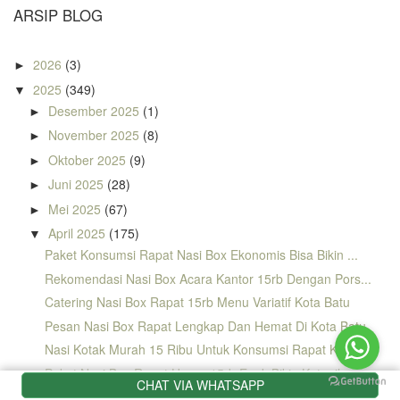
ARSIP BLOG
2026
(3)
►
2025
(349)
▼
Desember 2025
(1)
►
November 2025
(8)
►
Oktober 2025
(9)
►
Juni 2025
(28)
►
Mei 2025
(67)
►
April 2025
(175)
▼
Paket Konsumsi Rapat Nasi Box Ekonomis Bisa Bikin ...
Rekomendasi Nasi Box Acara Kantor 15rb Dengan Pors...
Catering Nasi Box Rapat 15rb Menu Variatif Kota Batu
Pesan Nasi Box Rapat Lengkap Dan Hemat Di Kota Batu
Nasi Kotak Murah 15 Ribu Untuk Konsumsi Rapat Kota...
Paket Nasi Box Rapat Harga 15rb Enak Bikin Ketagih...
CHAT VIA WHATSAPP
Nasi Kotak Ayam Kecap Mentega Untuk Hajatan Di Kot...