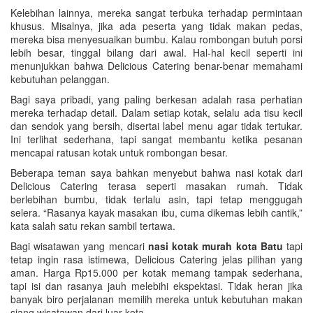
Kelebihan lainnya, mereka sangat terbuka terhadap permintaan
khusus. Misalnya, jika ada peserta yang tidak makan pedas,
mereka bisa menyesuaikan bumbu. Kalau rombongan butuh porsi
lebih besar, tinggal bilang dari awal. Hal-hal kecil seperti ini
menunjukkan bahwa Delicious Catering benar-benar memahami
kebutuhan pelanggan.
Bagi saya pribadi, yang paling berkesan adalah rasa perhatian
mereka terhadap detail. Dalam setiap kotak, selalu ada tisu kecil
dan sendok yang bersih, disertai label menu agar tidak tertukar.
Ini terlihat sederhana, tapi sangat membantu ketika pesanan
mencapai ratusan kotak untuk rombongan besar.
Beberapa teman saya bahkan menyebut bahwa nasi kotak dari
Delicious Catering terasa seperti masakan rumah. Tidak
berlebihan bumbu, tidak terlalu asin, tapi tetap menggugah
selera. “Rasanya kayak masakan ibu, cuma dikemas lebih cantik,”
kata salah satu rekan sambil tertawa.
Bagi wisatawan yang mencari
nasi kotak murah kota Batu
tapi
tetap ingin rasa istimewa, Delicious Catering jelas pilihan yang
aman. Harga Rp15.000 per kotak memang tampak sederhana,
tapi isi dan rasanya jauh melebihi ekspektasi. Tidak heran jika
banyak biro perjalanan memilih mereka untuk kebutuhan makan
siang wisatawan dari luar kota.