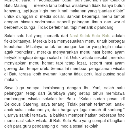
Batu Malang — mereka tahu bahwa wisatawan tidak hanya butuh
kenyang, tapi juga ingin menikmati makanan yang “pantas difoto”
untuk diunggah di media sosial. Bahkan beberapa menu tampil
dengan hiasan sederhana seperti potongan timun dan wortel
berbentuk bunga. Tidak berlebihan, tapi menarik dipandang.
Salah satu hal yang menarik dari
Nasi Kotak Kota Batu
adalah
fleksibilitasnya. Mereka bisa menyesuaikan menu untuk berbagai
kebutuhan. Misalnya, untuk rombongan kantor yang ingin makan
agak “berkelas”, mereka menyarankan menu nasi bento ayam
teriyaki lengkap dengan salad mini. Untuk wisata sekolah, mereka
menyiapkan menu hemat tapi tetap lezat, seperti nasi ayam
goreng dan tempe orek. Semua ini membuat pengalaman wisata
di Batu terasa lebih nyaman karena tidak perlu lagi pusing soal
makan.
Saya juga sempat berbincang dengan Ibu Yani, salah satu
pelanggan tetap dari Surabaya yang setiap tahun membawa
rombongan wisata sekolah ke Batu. “Kalau sudah pesan di
Delicious Catering, saya tenang. Tidak pernah terlambat, anak-
anak suka makanannya, dan harganya juga ramah di kantong,”
ujarnya sambil tertawa. Ia bahkan memperlihatkan beberapa foto
menu nasi kotak wisata di Batu Kota Batu yang sempat dibagikan
oleh para guru pendamping di media sosial sekolah.