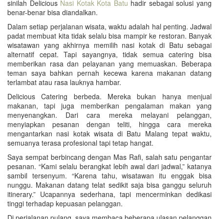
sinilah Delicious
Nasi Kotak Kota Batu
hadir sebagai solusi yang
benar-benar bisa diandalkan.
Dalam setiap perjalanan wisata, waktu adalah hal penting. Jadwal
padat membuat kita tidak selalu bisa mampir ke restoran. Banyak
wisatawan yang akhirnya memilih nasi kotak di Batu sebagai
alternatif cepat. Tapi sayangnya, tidak semua catering bisa
memberikan rasa dan pelayanan yang memuaskan. Beberapa
teman saya bahkan pernah kecewa karena makanan datang
terlambat atau rasa lauknya hambar.
Delicious Catering berbeda. Mereka bukan hanya menjual
makanan, tapi juga memberikan pengalaman makan yang
menyenangkan. Dari cara mereka melayani pelanggan,
menyiapkan pesanan dengan teliti, hingga cara mereka
mengantarkan nasi kotak wisata di Batu Malang tepat waktu,
semuanya terasa profesional tapi tetap hangat.
Saya sempat berbincang dengan Mas Rafi, salah satu pengantar
pesanan. “Kami selalu berangkat lebih awal dari jadwal,” katanya
sambil tersenyum. “Karena tahu, wisatawan itu enggak bisa
nunggu. Makanan datang telat sedikit saja bisa ganggu seluruh
itinerary.” Ucapannya sederhana, tapi mencerminkan dedikasi
tinggi terhadap kepuasan pelanggan.
Di perjalanan pulang, saya membaca beberapa ulasan pelanggan