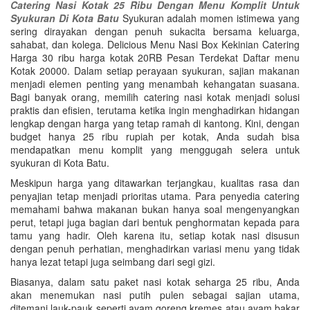
Catering Nasi Kotak 25 Ribu Dengan Menu Komplit Untuk
Syukuran Di Kota Batu
Syukuran adalah momen istimewa yang
sering dirayakan dengan penuh sukacita bersama keluarga,
sahabat, dan kolega. Delicious Menu Nasi Box Kekinian Catering
Harga 30 ribu harga kotak 20RB Pesan Terdekat Daftar menu
Kotak 20000. Dalam setiap perayaan syukuran, sajian makanan
menjadi elemen penting yang menambah kehangatan suasana.
Bagi banyak orang, memilih catering nasi kotak menjadi solusi
praktis dan efisien, terutama ketika ingin menghadirkan hidangan
lengkap dengan harga yang tetap ramah di kantong. Kini, dengan
budget hanya 25 ribu rupiah per kotak, Anda sudah bisa
mendapatkan menu komplit yang menggugah selera untuk
syukuran di Kota Batu.
Meskipun harga yang ditawarkan terjangkau, kualitas rasa dan
penyajian tetap menjadi prioritas utama. Para penyedia catering
memahami bahwa makanan bukan hanya soal mengenyangkan
perut, tetapi juga bagian dari bentuk penghormatan kepada para
tamu yang hadir. Oleh karena itu, setiap kotak nasi disusun
dengan penuh perhatian, menghadirkan variasi menu yang tidak
hanya lezat tetapi juga seimbang dari segi gizi.
Biasanya, dalam satu paket nasi kotak seharga 25 ribu, Anda
akan menemukan nasi putih pulen sebagai sajian utama,
ditemani lauk-pauk seperti ayam goreng kremes atau ayam bakar