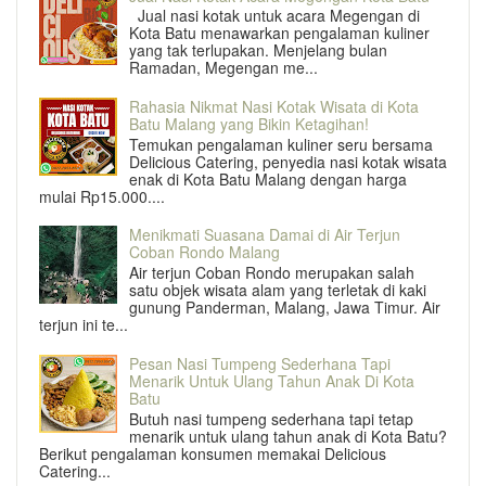
Jual nasi kotak untuk acara Megengan di
Kota Batu menawarkan pengalaman kuliner
yang tak terlupakan. Menjelang bulan
Ramadan, Megengan me...
Rahasia Nikmat Nasi Kotak Wisata di Kota
Batu Malang yang Bikin Ketagihan!
Temukan pengalaman kuliner seru bersama
Delicious Catering, penyedia nasi kotak wisata
enak di Kota Batu Malang dengan harga
mulai Rp15.000....
Menikmati Suasana Damai di Air Terjun
Coban Rondo Malang
Air terjun Coban Rondo merupakan salah
satu objek wisata alam yang terletak di kaki
gunung Panderman, Malang, Jawa Timur. Air
terjun ini te...
Pesan Nasi Tumpeng Sederhana Tapi
Menarik Untuk Ulang Tahun Anak Di Kota
Batu
Butuh nasi tumpeng sederhana tapi tetap
menarik untuk ulang tahun anak di Kota Batu?
Berikut pengalaman konsumen memakai Delicious
Catering...