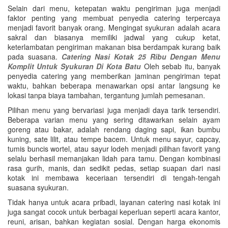
Selain dari menu, ketepatan waktu pengiriman juga menjadi
faktor penting yang membuat penyedia catering terpercaya
menjadi favorit banyak orang. Mengingat syukuran adalah acara
sakral dan biasanya memiliki jadwal yang cukup ketat,
keterlambatan pengiriman makanan bisa berdampak kurang baik
pada suasana.
Catering Nasi Kotak 25 Ribu Dengan Menu
Komplit Untuk Syukuran Di Kota Batu
Oleh sebab itu, banyak
penyedia catering yang memberikan jaminan pengiriman tepat
waktu, bahkan beberapa menawarkan opsi antar langsung ke
lokasi tanpa biaya tambahan, tergantung jumlah pemesanan.
Pilihan menu yang bervariasi juga menjadi daya tarik tersendiri.
Beberapa varian menu yang sering ditawarkan selain ayam
goreng atau bakar, adalah rendang daging sapi, ikan bumbu
kuning, sate lilit, atau tempe bacem. Untuk menu sayur, capcay,
tumis buncis wortel, atau sayur lodeh menjadi pilihan favorit yang
selalu berhasil memanjakan lidah para tamu. Dengan kombinasi
rasa gurih, manis, dan sedikit pedas, setiap suapan dari nasi
kotak ini membawa keceriaan tersendiri di tengah-tengah
suasana syukuran.
Tidak hanya untuk acara pribadi, layanan catering nasi kotak ini
juga sangat cocok untuk berbagai keperluan seperti acara kantor,
reuni, arisan, bahkan kegiatan sosial. Dengan harga ekonomis