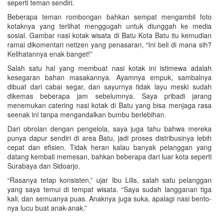
seperti teman sendiri.
Beberapa teman rombongan bahkan sempat mengambil foto
kotaknya yang terlihat menggugah untuk diunggah ke media
sosial. Gambar nasi kotak wisata di Batu Kota Batu itu kemudian
ramai dikomentari netizen yang penasaran, “Ini beli di mana sih?
Kelihatannya enak banget!”
Salah satu hal yang membuat nasi kotak ini istimewa adalah
kesegaran bahan masakannya. Ayamnya empuk, sambalnya
dibuat dari cabai segar, dan sayurnya tidak layu meski sudah
dikemas beberapa jam sebelumnya. Saya pribadi jarang
menemukan catering nasi kotak di Batu yang bisa menjaga rasa
seenak ini tanpa mengandalkan bumbu berlebihan.
Dari obrolan dengan pengelola, saya juga tahu bahwa mereka
punya dapur sendiri di area Batu, jadi proses distribusinya lebih
cepat dan efisien. Tidak heran kalau banyak pelanggan yang
datang kembali memesan, bahkan beberapa dari luar kota seperti
Surabaya dan Sidoarjo.
“Rasanya tetap konsisten,” ujar Ibu Lilis, salah satu pelanggan
yang saya temui di tempat wisata. “Saya sudah langganan tiga
kali, dan semuanya puas. Anaknya juga suka, apalagi nasi bento-
nya lucu buat anak-anak.”