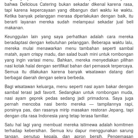
bahwa Delicious Catering bukan sekadar dikenal karena rasa,
tapi karena kepercayaan yang dibangun dari waktu ke waktu.
Ketika banyak pelanggan merasa diperlakukan dengan baik, itu
berarti layanan mereka sudah melampaui sekadar jual beli
makanan.
Keunggulan lain yang saya perhatikan adalah cara mereka
beradaptasi dengan kebutuhan pelanggan. Beberapa waktu lalu,
mereka mulai menawarkan menu tambahan seperti sambal
matah, ayam crispy madu, dan salad buah mini untuk rombongan
yang ingin variasi menu. Bahkan, mereka menyediakan pilihan
nasi kotak halal dengan sertifikat bahan dari pemasok terpercaya.
Semua itu dilakukan karena banyak wisatawan datang dari
berbagai daerah dengan selera berbeda.
Bagi wisatawan keluarga, menu seperti nasi ayam bakar dengan
sambal terasi jadi favorit. Sedangkan untuk rombongan muda,
nasi ayam geprek pedas sedang jadi primadona. Saya juga
pernah mencoba nasi bento mereka — tampilannya rapi,
porsinya pas, dan rasanya mirip masakan restoran Jepang, tapi
dengan cita rasa Indonesia yang tetap terasa familiar.
Satu hal lagi yang membuat mereka istimewa adalah komitmen
terhadap kebersihan. Semua kru dapur menggunakan sarung
tangan, penutup kepala, dan apron bersih. Pengemasan