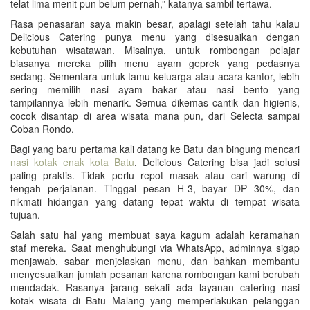
telat lima menit pun belum pernah,” katanya sambil tertawa.
Rasa penasaran saya makin besar, apalagi setelah tahu kalau
Delicious Catering punya menu yang disesuaikan dengan
kebutuhan wisatawan. Misalnya, untuk rombongan pelajar
biasanya mereka pilih menu ayam geprek yang pedasnya
sedang. Sementara untuk tamu keluarga atau acara kantor, lebih
sering memilih nasi ayam bakar atau nasi bento yang
tampilannya lebih menarik. Semua dikemas cantik dan higienis,
cocok disantap di area wisata mana pun, dari Selecta sampai
Coban Rondo.
Bagi yang baru pertama kali datang ke Batu dan bingung mencari
nasi kotak enak kota Batu
, Delicious Catering bisa jadi solusi
paling praktis. Tidak perlu repot masak atau cari warung di
tengah perjalanan. Tinggal pesan H-3, bayar DP 30%, dan
nikmati hidangan yang datang tepat waktu di tempat wisata
tujuan.
Salah satu hal yang membuat saya kagum adalah keramahan
staf mereka. Saat menghubungi via WhatsApp, adminnya sigap
menjawab, sabar menjelaskan menu, dan bahkan membantu
menyesuaikan jumlah pesanan karena rombongan kami berubah
mendadak. Rasanya jarang sekali ada layanan catering nasi
kotak wisata di Batu Malang yang memperlakukan pelanggan