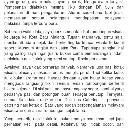
ayam goreng, ayam bakar, ayam geprek, hingga ayam teriyaki.
Pemesanan dilakukan minimal H-3 dengan DP 30% dan
pelunasan di hari pengantaran. Aturan sederhana tapi jelas,
memastikan semua pelanggan mendapatkan pelayanan
maksimal tanpa terburu-buru.
Beberapa waktu lalu, saya berkesempatan ikut rombongan wisata
keluarga ke Kota Batu Malang. Tujuan utamanya, tentu saja,
menikmati udara sejuk dan berkeliling ke tempat wisata terkenal
seperti Museum Angkut dan Jatim Park. Tapi siapa sangka, hal
yang paling saya ingat justru bukan cuma pemandangan indah,
melainkan nasi kotak yang kami santap di sela perjalanan.
Awalnya, saya tidak berharap banyak. Namanya juga nasi kotak
wisata, biasanya sekadar untuk mengisi perut. Tapi ketika kotak
itu dibuka, aroma nasi hangat dengan ayam bakar kecap yang
menggoda langsung bikin semua teman rombongan berhenti
bicara sejenak. Di sisi nasi, ada sayur capcay segar, sambal yang
pedasnya pas, dan potongan buah sebagai penutup. Ternyata,
semua itu adalah racikan dari Delicious Catering — penyedia
catering nasi kotak di Batu yang sudah berpengalaman melayani
wisatawan dan acara rombongan sejak lama.
Yang menarik, nasi kotak ini bukan hanya soal rasa, tapi juga
perhatian kecil pada detail. Kotaknya rapi, tidak bocor, dan