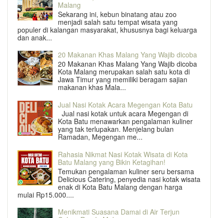
Malang
Sekarang ini, kebun binatang atau zoo
menjadi salah satu tempat wisata yang
populer di kalangan masyarakat, khususnya bagi keluarga
dan anak...
20 Makanan Khas Malang Yang Wajib dicoba
20 Makanan Khas Malang Yang Wajib dicoba
Kota Malang merupakan salah satu kota di
Jawa Timur yang memiliki beragam sajian
makanan khas Mala...
Jual Nasi Kotak Acara Megengan Kota Batu
Jual nasi kotak untuk acara Megengan di
Kota Batu menawarkan pengalaman kuliner
yang tak terlupakan. Menjelang bulan
Ramadan, Megengan me...
Rahasia Nikmat Nasi Kotak Wisata di Kota
Batu Malang yang Bikin Ketagihan!
Temukan pengalaman kuliner seru bersama
Delicious Catering, penyedia nasi kotak wisata
enak di Kota Batu Malang dengan harga
mulai Rp15.000....
Menikmati Suasana Damai di Air Terjun