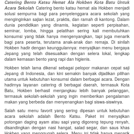
Catering Bento Katsu Hemat Ala Hokben Kota Batu Untuk
Acara Sekolah
Catering bento katsu hemat ala Hokben menjadi
solusi sempurna bagi para penyelenggara acara sekolah yang
menginginkan sajian lezat, praktis, dan ramah di kantong. Dalam
dunia pendidikan yang dinamis, kegiatan seperti perpisahan,
seminar, lomba, hingga pelatihan sering kali membutuhkan
konsumsi yang tidak hanya mengenyangkan, tapi juga menarik
bagi para peserta, terutama anak-anak dan remaja. Di sinilah
Hokben hadir dengan keunggulannya: menyajikan menu bergaya
Jepang yang telah disesuaikan dengan selera lokal, lengkap
dalam kemasan bento yang rapi dan higienis.
Hokben telah lama dikenal sebagai pelopor makanan cepat saji
Jepang di Indonesia, dan kini semakin banyak dijadikan pilihan
utama untuk kebutuhan konsumsi dalam berbagai acara. Dengan
hadirnya layanan catering di berbagai daerah, termasuk Kota
Batu, Hokben berhasil menjangkau lebih banyak pelanggan,
termasuk sekolah-sekolah yang ingin memberikan pengalaman
makan yang berbeda dan menyenangkan bagi siswa-siswinya.
Salah satu menu favorit yang sering dipesan untuk kebutuhan
acara sekolah adalah Bento Katsu. Paket ini menyajikan
potongan daging ayam atau sapi yang digoreng tepung renyah,
disandingkan dengan nasi hangat, salad segar, dan saus khas
Hokben yang menggugah selera. Menu ini tidak hanya menarik