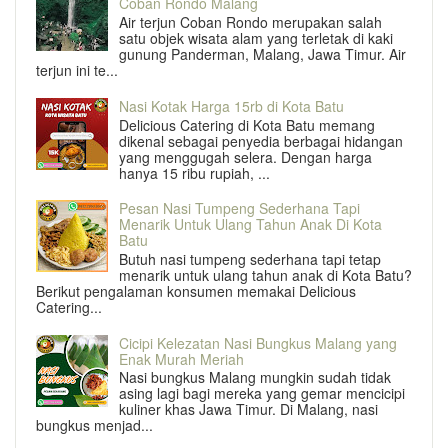
Coban Rondo Malang
Air terjun Coban Rondo merupakan salah
satu objek wisata alam yang terletak di kaki
gunung Panderman, Malang, Jawa Timur. Air
terjun ini te...
Nasi Kotak Harga 15rb di Kota Batu
Delicious Catering di Kota Batu memang
dikenal sebagai penyedia berbagai hidangan
yang menggugah selera. Dengan harga
hanya 15 ribu rupiah, ...
Pesan Nasi Tumpeng Sederhana Tapi
Menarik Untuk Ulang Tahun Anak Di Kota
Batu
Butuh nasi tumpeng sederhana tapi tetap
menarik untuk ulang tahun anak di Kota Batu?
Berikut pengalaman konsumen memakai Delicious
Catering...
Cicipi Kelezatan Nasi Bungkus Malang yang
Enak Murah Meriah
Nasi bungkus Malang mungkin sudah tidak
asing lagi bagi mereka yang gemar mencicipi
kuliner khas Jawa Timur. Di Malang, nasi
bungkus menjad...