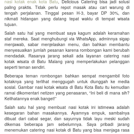
nasi kotak enak kota Batu
, Delicious Catering bisa jadi solusi
paling praktis. Tidak perlu repot masak atau cari warung di
tengah perjalanan. Tinggal pesan H-3, bayar DP 30%, dan
nikmati hidangan yang datang tepat waktu di tempat wisata
tujuan.
Salah satu hal yang membuat saya kagum adalah keramahan
staf mereka. Saat menghubungi via WhatsApp, adminnya sigap
menjawab, sabar menjelaskan menu, dan bahkan membantu
menyesuaikan jumlah pesanan karena rombongan kami berubah
mendadak. Rasanya jarang sekali ada layanan catering nasi
kotak wisata di Batu Malang yang memperlakukan pelanggan
seperti teman sendiri.
Beberapa teman rombongan bahkan sempat mengambil foto
kotaknya yang terlihat menggugah untuk diunggah ke media
sosial. Gambar nasi kotak wisata di Batu Kota Batu itu kemudian
ramai dikomentari netizen yang penasaran, “Ini beli di mana sih?
Kelihatannya enak banget!”
Salah satu hal yang membuat nasi kotak ini istimewa adalah
kesegaran bahan masakannya. Ayamnya empuk, sambalnya
dibuat dari cabai segar, dan sayurnya tidak layu meski sudah
dikemas beberapa jam sebelumnya. Saya pribadi jarang
menemukan catering nasi kotak di Batu yang bisa menjaga rasa