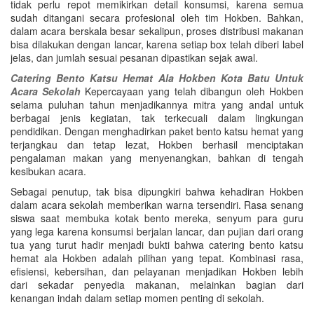
tidak perlu repot memikirkan detail konsumsi, karena semua
sudah ditangani secara profesional oleh tim Hokben. Bahkan,
dalam acara berskala besar sekalipun, proses distribusi makanan
bisa dilakukan dengan lancar, karena setiap box telah diberi label
jelas, dan jumlah sesuai pesanan dipastikan sejak awal.
Catering Bento Katsu Hemat Ala Hokben Kota Batu Untuk
Acara Sekolah
Kepercayaan yang telah dibangun oleh Hokben
selama puluhan tahun menjadikannya mitra yang andal untuk
berbagai jenis kegiatan, tak terkecuali dalam lingkungan
pendidikan. Dengan menghadirkan paket bento katsu hemat yang
terjangkau dan tetap lezat, Hokben berhasil menciptakan
pengalaman makan yang menyenangkan, bahkan di tengah
kesibukan acara.
Sebagai penutup, tak bisa dipungkiri bahwa kehadiran Hokben
dalam acara sekolah memberikan warna tersendiri. Rasa senang
siswa saat membuka kotak bento mereka, senyum para guru
yang lega karena konsumsi berjalan lancar, dan pujian dari orang
tua yang turut hadir menjadi bukti bahwa catering bento katsu
hemat ala Hokben adalah pilihan yang tepat. Kombinasi rasa,
efisiensi, kebersihan, dan pelayanan menjadikan Hokben lebih
dari sekadar penyedia makanan, melainkan bagian dari
kenangan indah dalam setiap momen penting di sekolah.