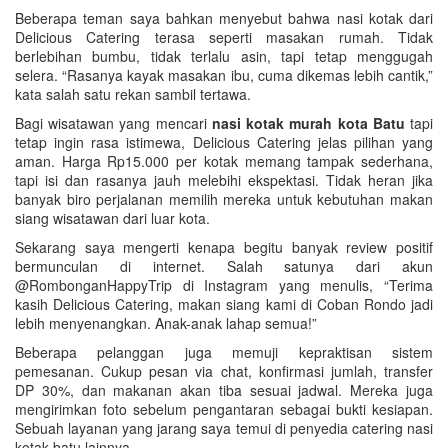
Beberapa teman saya bahkan menyebut bahwa nasi kotak dari
Delicious Catering terasa seperti masakan rumah. Tidak
berlebihan bumbu, tidak terlalu asin, tapi tetap menggugah
selera. “Rasanya kayak masakan ibu, cuma dikemas lebih cantik,”
kata salah satu rekan sambil tertawa.
Bagi wisatawan yang mencari
nasi kotak murah kota Batu
tapi
tetap ingin rasa istimewa, Delicious Catering jelas pilihan yang
aman. Harga Rp15.000 per kotak memang tampak sederhana,
tapi isi dan rasanya jauh melebihi ekspektasi. Tidak heran jika
banyak biro perjalanan memilih mereka untuk kebutuhan makan
siang wisatawan dari luar kota.
Sekarang saya mengerti kenapa begitu banyak review positif
bermunculan di internet. Salah satunya dari akun
@RombonganHappyTrip di Instagram yang menulis, “Terima
kasih Delicious Catering, makan siang kami di Coban Rondo jadi
lebih menyenangkan. Anak-anak lahap semua!”
Beberapa pelanggan juga memuji kepraktisan sistem
pemesanan. Cukup pesan via chat, konfirmasi jumlah, transfer
DP 30%, dan makanan akan tiba sesuai jadwal. Mereka juga
mengirimkan foto sebelum pengantaran sebagai bukti kesiapan.
Sebuah layanan yang jarang saya temui di penyedia catering nasi
kotak batu lainnya.