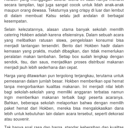
secara tampilan, tapi juga sangat cocok untuk lidah anak-anak
maupun orang dewasa. Teksturnya yang crispy di luar dan lembut
di dalam membuat Katsu selalu jadi andalan di berbagai
kesempatan.
Selain kelezatannya, alasan utama banyak sekolah memilih
catering Hokben adalah karena efisiensinya. Dalam sebuah acara
yang melibatkan ratusan siswa, pengelolaan konsumsi bisa
menjadi tantangan tersendiri. Bento dari Hokben hadir dalam
kemasan yang praktis, mudah dibagikan, dan tidak memerlukan
peralatan makan tambahan. Setiap box sudah lengkap dengan
sendok, tisu, dan saus, menjadikan proses distribusi makanan
menjadi jauh lebih sederhana dan cepat.
Harga yang ditawarkan pun tergolong terjangkau, terutama untuk
pemesanan dalam jumlah besar. Hokben memberikan opsi hemat
tanpa mengorbankan kualitas makanan. Ini menjadi nilai lebih
bagi sekolah-sekolah yang memiliki anggaran terbatas namun
ingin memberikan makanan terbaik bagi peserta acaranya.
Bahkan, beberapa sekolah melaporkan bahwa dengan memilih
paket hemat dari Hokben, mereka bisa mengalokasikan dana
lebih untuk kebutuhan lain dalam acara tersebut, seperti dekorasi
atau souvenir.
Tak hanya soal rasa dan harga, standar kebersihan dan kualitas