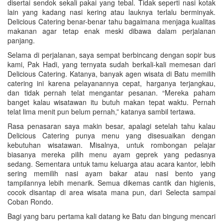
disertai sendok sekali pakai yang tebal. Tidak seperti nasi kotak
lain yang kadang nasi kering atau lauknya terlalu berminyak.
Delicious Catering benar-benar tahu bagaimana menjaga kualitas
makanan agar tetap enak meski dibawa dalam perjalanan
panjang.
Selama di perjalanan, saya sempat berbincang dengan sopir bus
kami, Pak Hadi, yang ternyata sudah berkali-kali memesan dari
Delicious Catering. Katanya, banyak agen wisata di Batu memilih
catering ini karena pelayanannya cepat, harganya terjangkau,
dan tidak pernah telat mengantar pesanan. “Mereka paham
banget kalau wisatawan itu butuh makan tepat waktu. Pernah
telat lima menit pun belum pernah,” katanya sambil tertawa.
Rasa penasaran saya makin besar, apalagi setelah tahu kalau
Delicious Catering punya menu yang disesuaikan dengan
kebutuhan wisatawan. Misalnya, untuk rombongan pelajar
biasanya mereka pilih menu ayam geprek yang pedasnya
sedang. Sementara untuk tamu keluarga atau acara kantor, lebih
sering memilih nasi ayam bakar atau nasi bento yang
tampilannya lebih menarik. Semua dikemas cantik dan higienis,
cocok disantap di area wisata mana pun, dari Selecta sampai
Coban Rondo.
Bagi yang baru pertama kali datang ke Batu dan bingung mencari