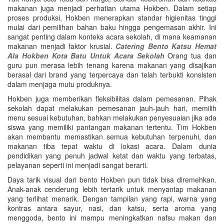
makanan juga menjadi perhatian utama Hokben. Dalam setiap
proses produksi, Hokben menerapkan standar higienitas tinggi
mulai dari pemilihan bahan baku hingga pengemasan akhir. Ini
sangat penting dalam konteks acara sekolah, di mana keamanan
makanan menjadi faktor krusial.
Catering Bento Katsu Hemat
Ala Hokben Kota Batu Untuk Acara Sekolah
Orang tua dan
guru pun merasa lebih tenang karena makanan yang disajikan
berasal dari brand yang terpercaya dan telah terbukti konsisten
dalam menjaga mutu produknya.
Hokben juga memberikan fleksibilitas dalam pemesanan. Pihak
sekolah dapat melakukan pemesanan jauh-jauh hari, memilih
menu sesuai kebutuhan, bahkan melakukan penyesuaian jika ada
siswa yang memiliki pantangan makanan tertentu. Tim Hokben
akan membantu memastikan semua kebutuhan terpenuhi, dan
makanan tiba tepat waktu di lokasi acara. Dalam dunia
pendidikan yang penuh jadwal ketat dan waktu yang terbatas,
pelayanan seperti ini menjadi sangat berarti.
Daya tarik visual dari bento Hokben pun tidak bisa diremehkan.
Anak-anak cenderung lebih tertarik untuk menyantap makanan
yang terlihat menarik. Dengan tampilan yang rapi, warna yang
kontras antara sayur, nasi, dan katsu, serta aroma yang
menggoda, bento ini mampu meningkatkan nafsu makan dan