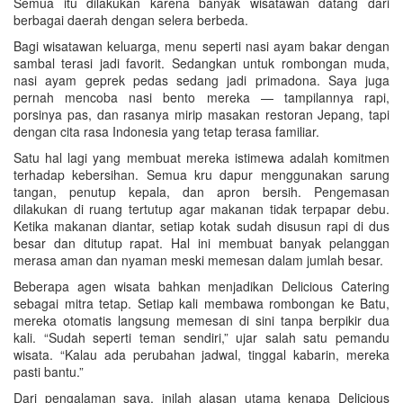
Semua itu dilakukan karena banyak wisatawan datang dari
berbagai daerah dengan selera berbeda.
Bagi wisatawan keluarga, menu seperti nasi ayam bakar dengan
sambal terasi jadi favorit. Sedangkan untuk rombongan muda,
nasi ayam geprek pedas sedang jadi primadona. Saya juga
pernah mencoba nasi bento mereka — tampilannya rapi,
porsinya pas, dan rasanya mirip masakan restoran Jepang, tapi
dengan cita rasa Indonesia yang tetap terasa familiar.
Satu hal lagi yang membuat mereka istimewa adalah komitmen
terhadap kebersihan. Semua kru dapur menggunakan sarung
tangan, penutup kepala, dan apron bersih. Pengemasan
dilakukan di ruang tertutup agar makanan tidak terpapar debu.
Ketika makanan diantar, setiap kotak sudah disusun rapi di dus
besar dan ditutup rapat. Hal ini membuat banyak pelanggan
merasa aman dan nyaman meski memesan dalam jumlah besar.
Beberapa agen wisata bahkan menjadikan Delicious Catering
sebagai mitra tetap. Setiap kali membawa rombongan ke Batu,
mereka otomatis langsung memesan di sini tanpa berpikir dua
kali. “Sudah seperti teman sendiri,” ujar salah satu pemandu
wisata. “Kalau ada perubahan jadwal, tinggal kabarin, mereka
pasti bantu.”
Dari pengalaman saya, inilah alasan utama kenapa Delicious