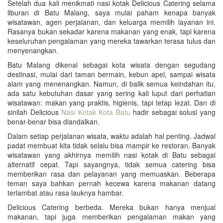
Setelah dua kali menikmati nasi kotak Delicious Catering selama
liburan di Batu Malang, saya mulai paham kenapa banyak
wisatawan, agen perjalanan, dan keluarga memilih layanan ini.
Rasanya bukan sekadar karena makanan yang enak, tapi karena
keseluruhan pengalaman yang mereka tawarkan terasa tulus dan
menyenangkan.
Batu Malang dikenal sebagai kota wisata dengan segudang
destinasi, mulai dari taman bermain, kebun apel, sampai wisata
alam yang menenangkan. Namun, di balik semua keindahan itu,
ada satu kebutuhan dasar yang sering kali luput dari perhatian
wisatawan: makan yang praktis, higienis, tapi tetap lezat. Dan di
sinilah Delicious
Nasi Kotak Kota Batu
hadir sebagai solusi yang
benar-benar bisa diandalkan.
Dalam setiap perjalanan wisata, waktu adalah hal penting. Jadwal
padat membuat kita tidak selalu bisa mampir ke restoran. Banyak
wisatawan yang akhirnya memilih nasi kotak di Batu sebagai
alternatif cepat. Tapi sayangnya, tidak semua catering bisa
memberikan rasa dan pelayanan yang memuaskan. Beberapa
teman saya bahkan pernah kecewa karena makanan datang
terlambat atau rasa lauknya hambar.
Delicious Catering berbeda. Mereka bukan hanya menjual
makanan, tapi juga memberikan pengalaman makan yang