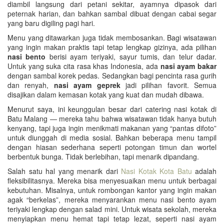
diambil langsung dari petani sekitar, ayamnya dipasok dari
peternak harian, dan bahkan sambal dibuat dengan cabai segar
yang baru digiling pagi hari.
Menu yang ditawarkan juga tidak membosankan. Bagi wisatawan
yang ingin makan praktis tapi tetap lengkap gizinya, ada pilihan
nasi bento
berisi ayam teriyaki, sayur tumis, dan telur dadar.
Untuk yang suka cita rasa khas Indonesia, ada
nasi ayam bakar
dengan sambal korek pedas. Sedangkan bagi pencinta rasa gurih
dan renyah,
nasi ayam geprek
jadi pilihan favorit. Semua
disajikan dalam kemasan kotak yang kuat dan mudah dibawa.
Menurut saya, ini keunggulan besar dari catering nasi kotak di
Batu Malang — mereka tahu bahwa wisatawan tidak hanya butuh
kenyang, tapi juga ingin menikmati makanan yang “pantas difoto”
untuk diunggah di media sosial. Bahkan beberapa menu tampil
dengan hiasan sederhana seperti potongan timun dan wortel
berbentuk bunga. Tidak berlebihan, tapi menarik dipandang.
Salah satu hal yang menarik dari
Nasi Kotak Kota Batu
adalah
fleksibilitasnya. Mereka bisa menyesuaikan menu untuk berbagai
kebutuhan. Misalnya, untuk rombongan kantor yang ingin makan
agak “berkelas”, mereka menyarankan menu nasi bento ayam
teriyaki lengkap dengan salad mini. Untuk wisata sekolah, mereka
menyiapkan menu hemat tapi tetap lezat, seperti nasi ayam