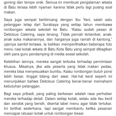
goreng dan tempe orek. Semua ini membuat pengalaman wisata
di Batu terasa lebih nyaman karena tidak perlu lagi pusing soal
makan.
Saya juga sempat berbincang dengan Ibu Yani, salah satu
pelanggan tetap dari Surabaya yang setiap tahun membawa
rombongan wisata sekolah ke Batu. “Kalau sudah pesan di
Delicious Catering, saya tenang. Tidak pernah terlambat, anak-
anak suka makanannya, dan harganya juga ramah di kantong,”
ujarnya sambil tertawa. Ia bahkan memperlihatkan beberapa foto
menu nasi kotak wisata di Batu Kota Batu yang sempat dibagikan
oleh para guru pendamping di media sosial sekolah.
Kelebihan lainnya, mereka sangat terbuka terhadap permintaan
khusus. Misalnya, jika ada peserta yang tidak makan pedas,
mereka bisa menyesuaikan bumbu. Kalau rombongan butuh porsi
lebih besar, tinggal bilang dari awal. Hal-hal kecil seperti ini
menunjukkan bahwa Delicious Catering benar-benar memahami
kebutuhan pelanggan.
Bagi saya pribadi, yang paling berkesan adalah rasa perhatian
mereka terhadap detail. Dalam setiap kotak, selalu ada tisu kecil
dan sendok yang bersih, disertai label menu agar tidak tertukar.
Ini terlihat sederhana, tapi sangat membantu ketika pesanan
mencapai ratusan kotak untuk rombongan besar.