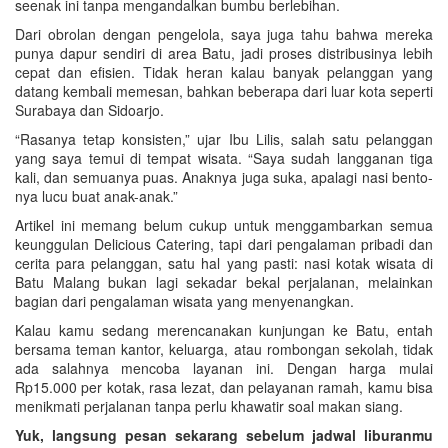
seenak ini tanpa mengandalkan bumbu berlebihan.
Dari obrolan dengan pengelola, saya juga tahu bahwa mereka
punya dapur sendiri di area Batu, jadi proses distribusinya lebih
cepat dan efisien. Tidak heran kalau banyak pelanggan yang
datang kembali memesan, bahkan beberapa dari luar kota seperti
Surabaya dan Sidoarjo.
“Rasanya tetap konsisten,” ujar Ibu Lilis, salah satu pelanggan
yang saya temui di tempat wisata. “Saya sudah langganan tiga
kali, dan semuanya puas. Anaknya juga suka, apalagi nasi bento-
nya lucu buat anak-anak.”
Artikel ini memang belum cukup untuk menggambarkan semua
keunggulan Delicious Catering, tapi dari pengalaman pribadi dan
cerita para pelanggan, satu hal yang pasti: nasi kotak wisata di
Batu Malang bukan lagi sekadar bekal perjalanan, melainkan
bagian dari pengalaman wisata yang menyenangkan.
Kalau kamu sedang merencanakan kunjungan ke Batu, entah
bersama teman kantor, keluarga, atau rombongan sekolah, tidak
ada salahnya mencoba layanan ini. Dengan harga mulai
Rp15.000 per kotak, rasa lezat, dan pelayanan ramah, kamu bisa
menikmati perjalanan tanpa perlu khawatir soal makan siang.
Yuk, langsung pesan sekarang sebelum jadwal liburanmu