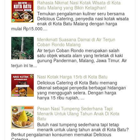
Rahasia Nikmat Nasi Kotak Wisata di Kota
Batu Malang yang Bikin Ketagihan!
Temukan pengalaman kuliner seru bersama
Delicious Catering, penyedia nasi kotak wisata
enak di Kota Batu Malang dengan harga
mulai Rp15.000....
Menikmati Suasana Damai di Air Terjun
Coban Rondo Malang
Air terjun Coban Rondo merupakan salah
satu objek wisata alam yang terletak di kaki
gunung Panderman, Malang, Jawa Timur. Air
terjun ini te...
Nasi Kotak Harga 15rb di Kota Batu
Delicious Catering di Kota Batu memang
dikenal sebagai penyedia berbagai hidangan
yang menggugah selera. Dengan harga
hanya 15 ribu rupiah, ...
Pesan Nasi Tumpeng Sederhana Tapi
Menarik Untuk Ulang Tahun Anak Di Kota
Batu
Butuh nasi tumpeng sederhana tapi tetap
menarik untuk ulang tahun anak di Kota Batu?
Berikut pengalaman konsumen memakai Delicious
Catering...