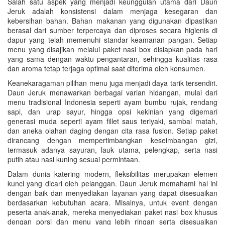
Salah satu aspek yang menjadi keunggulan utama dari Daun
Jeruk adalah konsistensi dalam menjaga kesegaran dan
kebersihan bahan. Bahan makanan yang digunakan dipastikan
berasal dari sumber terpercaya dan diproses secara higienis di
dapur yang telah memenuhi standar keamanan pangan. Setiap
menu yang disajikan melalui paket nasi box disiapkan pada hari
yang sama dengan waktu pengantaran, sehingga kualitas rasa
dan aroma tetap terjaga optimal saat diterima oleh konsumen.
Keanekaragaman pilihan menu juga menjadi daya tarik tersendiri.
Daun Jeruk menawarkan berbagai varian hidangan, mulai dari
menu tradisional Indonesia seperti ayam bumbu rujak, rendang
sapi, dan urap sayur, hingga opsi kekinian yang digemari
generasi muda seperti ayam fillet saus teriyaki, sambal matah,
dan aneka olahan daging dengan cita rasa fusion. Setiap paket
dirancang dengan mempertimbangkan keseimbangan gizi,
termasuk adanya sayuran, lauk utama, pelengkap, serta nasi
putih atau nasi kuning sesuai permintaan.
Dalam dunia katering modern, fleksibilitas merupakan elemen
kunci yang dicari oleh pelanggan. Daun Jeruk memahami hal ini
dengan baik dan menyediakan layanan yang dapat disesuaikan
berdasarkan kebutuhan acara. Misalnya, untuk event dengan
peserta anak-anak, mereka menyediakan paket nasi box khusus
dengan porsi dan menu yang lebih ringan serta disesuaikan