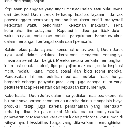
lebih dari setiap sajian.
Kepuasan pelanggan yang tinggi menjadi salah satu bukti nyata
dari dedikasi Daun Jeruk terhadap kualitas layanan. Banyak
penyelenggara acara yang memberikan ulasan positif, menyoroti
ketepatan waktu pengiriman, kelezatan makanan, serta
keramahan tim pelayanan. Reputasi ini dibangun tidak dalam
waktu singkat, melainkan melalui pengalaman bertahun-tahun
dalam menangani berbagai skala dan tipe acara.
Selain fokus pada layanan konsumsi untuk event, Daun Jeruk
juga aktif dalam edukasi konsumen mengenai pentingnya
makanan sehat dan bergizi. Mereka secara berkala membagikan
informasi seputar nutrisi, tips penyajian makanan, serta inspirasi
menu melalui kanal media sosial dan blog resmi mereka.
Pendekatan ini membuktikan bahwa mereka tidak hanya
bergerak sebagai penyedia jasa, tetapi juga sebagai mitra yang
peduli terhadap kesehatan dan kepuasan konsumennya.
Keberhasilan Daun Jeruk dalam menyediakan nasi box ekonomis
bukan hanya karena kemampuan mereka dalam mengelola biaya
produksi, tetapi juga karena pemahaman yang mendalam
terhadap dinamika pasar lokal. Mereka mampu menyesuaikan
penawaran berdasarkan karakteristik dan preferensi konsumen di
wilayahnya. Fleksibilitas harga yang ditawarkan memungkinkan