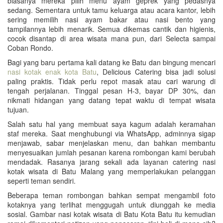
biasanya mereka pilih menu ayam geprek yang pedasnya
sedang. Sementara untuk tamu keluarga atau acara kantor, lebih
sering memilih nasi ayam bakar atau nasi bento yang
tampilannya lebih menarik. Semua dikemas cantik dan higienis,
cocok disantap di area wisata mana pun, dari Selecta sampai
Coban Rondo.
Bagi yang baru pertama kali datang ke Batu dan bingung mencari
nasi kotak enak kota Batu
, Delicious Catering bisa jadi solusi
paling praktis. Tidak perlu repot masak atau cari warung di
tengah perjalanan. Tinggal pesan H-3, bayar DP 30%, dan
nikmati hidangan yang datang tepat waktu di tempat wisata
tujuan.
Salah satu hal yang membuat saya kagum adalah keramahan
staf mereka. Saat menghubungi via WhatsApp, adminnya sigap
menjawab, sabar menjelaskan menu, dan bahkan membantu
menyesuaikan jumlah pesanan karena rombongan kami berubah
mendadak. Rasanya jarang sekali ada layanan catering nasi
kotak wisata di Batu Malang yang memperlakukan pelanggan
seperti teman sendiri.
Beberapa teman rombongan bahkan sempat mengambil foto
kotaknya yang terlihat menggugah untuk diunggah ke media
sosial. Gambar nasi kotak wisata di Batu Kota Batu itu kemudian