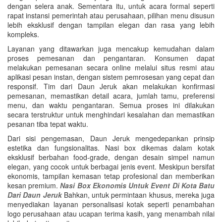
dengan selera anak. Sementara itu, untuk acara formal seperti
rapat instansi pemerintah atau perusahaan, pilihan menu disusun
lebih eksklusif dengan tampilan elegan dan rasa yang lebih
kompleks.
Layanan yang ditawarkan juga mencakup kemudahan dalam
proses pemesanan dan pengantaran. Konsumen dapat
melakukan pemesanan secara online melalui situs resmi atau
aplikasi pesan instan, dengan sistem pemrosesan yang cepat dan
responsif. Tim dari Daun Jeruk akan melakukan konfirmasi
pemesanan, memastikan detail acara, jumlah tamu, preferensi
menu, dan waktu pengantaran. Semua proses ini dilakukan
secara terstruktur untuk menghindari kesalahan dan memastikan
pesanan tiba tepat waktu.
Dari sisi pengemasan, Daun Jeruk mengedepankan prinsip
estetika dan fungsionalitas. Nasi box dikemas dalam kotak
eksklusif berbahan food-grade, dengan desain simpel namun
elegan, yang cocok untuk berbagai jenis event. Meskipun bersifat
ekonomis, tampilan kemasan tetap profesional dan memberikan
kesan premium.
Nasi Box Ekonomis Untuk Event Di Kota Batu
Dari Daun Jeruk
Bahkan, untuk permintaan khusus, mereka juga
menyediakan layanan personalisasi kotak seperti penambahan
logo perusahaan atau ucapan terima kasih, yang menambah nilai