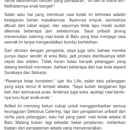
ramai dikomentari netizen yang penasaran, “Ini beli di mana sih?
Kelihatannya enak banget!”
Salah satu hal yang membuat nasi kotak ini istimewa adalah
kesegaran bahan masakannya. Ayamnya empuk, sambalnya
dibuat dari cabai segar, dan sayurnya tidak layu meski sudah
dikemas beberapa jam sebelumnya. Saya pribadi jarang
menemukan catering nasi kotak di Batu yang bisa menjaga rasa
seenak ini tanpa mengandalkan bumbu berlebihan.
Dari obrolan dengan pengelola, saya juga tahu bahwa mereka
punya dapur sendiri di area Batu, jadi proses distribusinya lebih
cepat dan efisien. Tidak heran kalau banyak pelanggan yang
datang kembali memesan, bahkan beberapa dari luar kota seperti
Surabaya dan Sidoarjo.
“Rasanya tetap konsisten,” ujar Ibu Lilis, salah satu pelanggan
yang saya temui di tempat wisata. “Saya sudah langganan tiga
kali, dan semuanya puas. Anaknya juga suka, apalagi nasi bento-
nya lucu buat anak-anak.”
Artikel ini memang belum cukup untuk menggambarkan semua
keunggulan Delicious Catering, tapi dari pengalaman pribadi dan
cerita para pelanggan, satu hal yang pasti: nasi kotak wisata di
Batu Malang bukan lagi sekadar bekal perjalanan, melainkan
bagian dari pengalaman wisata yang menyenangkan.