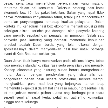
besar, senantiasa memerlukan perencanaan yang matang,
terutama dalam hal konsumsi. Delicious catering nasi kotak
ekonomis box 10 ribu paket kekinian. Sajian yang tepat tidak
hanya menambah kenyamanan tamu, tetapi juga mencerminkan
perhatian penyelenggara terhadap kualitas pelayanan. Dalam
konteks ini, kehadiran nasi box ekonomis menjadi solusi praktis
sekaligus efisien, terlebih jika ditangani oleh penyedia katering
yang memiliki reputasi dan pengalaman mumpuni. Salah satu
penyedia jasa katering yang berhasil memenuhi kebutuhan
tersebut adalah Daun Jeruk, yang telah dikenal dengan
spesialisasinya dalam menyediakan nasi box untuk berbagai
event di Kota Batu dan sekitarnya.
Daun Jeruk tidak hanya menekankan pada efisiensi biaya, tetapi
juga menjaga standar kualitas rasa serta penyajian yang menarik.
Konsep ekonomis yang diusung bukan berarti mengorbankan
mutu. Justru, dengan pendekatan yang sistematis dan
pengelolaan bahan baku secara profesional, mereka mampu
menghadirkan paket nasi box yang terjangkau namun tetap
memenuhi ekspektasi dalam hal cita rasa maupun presentasi. Hal
ini menjadikan mereka pilihan utama bagi berbagai jenis acara
seperti seminar, rapat kerja, pelatihan, gathering komunitas,
hingga acara keluarga.