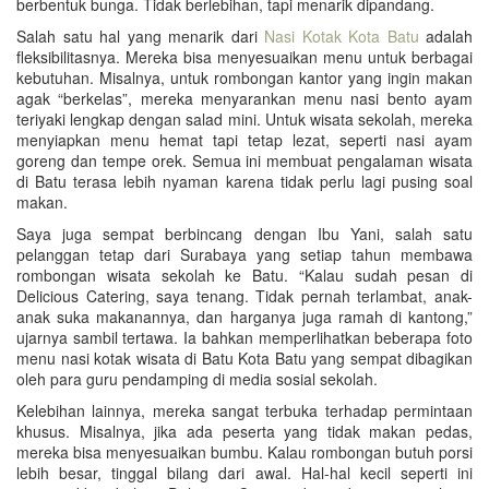
berbentuk bunga. Tidak berlebihan, tapi menarik dipandang.
Salah satu hal yang menarik dari
Nasi Kotak Kota Batu
adalah
fleksibilitasnya. Mereka bisa menyesuaikan menu untuk berbagai
kebutuhan. Misalnya, untuk rombongan kantor yang ingin makan
agak “berkelas”, mereka menyarankan menu nasi bento ayam
teriyaki lengkap dengan salad mini. Untuk wisata sekolah, mereka
menyiapkan menu hemat tapi tetap lezat, seperti nasi ayam
goreng dan tempe orek. Semua ini membuat pengalaman wisata
di Batu terasa lebih nyaman karena tidak perlu lagi pusing soal
makan.
Saya juga sempat berbincang dengan Ibu Yani, salah satu
pelanggan tetap dari Surabaya yang setiap tahun membawa
rombongan wisata sekolah ke Batu. “Kalau sudah pesan di
Delicious Catering, saya tenang. Tidak pernah terlambat, anak-
anak suka makanannya, dan harganya juga ramah di kantong,”
ujarnya sambil tertawa. Ia bahkan memperlihatkan beberapa foto
menu nasi kotak wisata di Batu Kota Batu yang sempat dibagikan
oleh para guru pendamping di media sosial sekolah.
Kelebihan lainnya, mereka sangat terbuka terhadap permintaan
khusus. Misalnya, jika ada peserta yang tidak makan pedas,
mereka bisa menyesuaikan bumbu. Kalau rombongan butuh porsi
lebih besar, tinggal bilang dari awal. Hal-hal kecil seperti ini