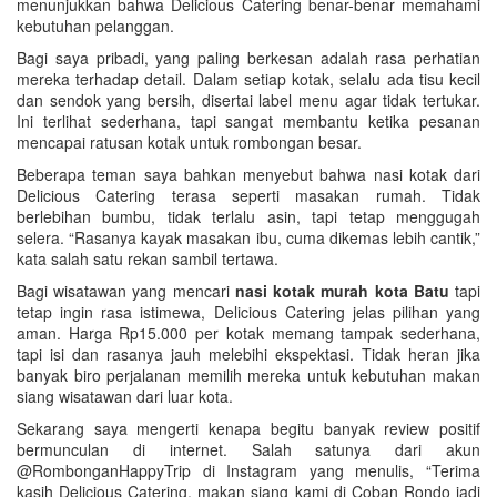
menunjukkan bahwa Delicious Catering benar-benar memahami
kebutuhan pelanggan.
Bagi saya pribadi, yang paling berkesan adalah rasa perhatian
mereka terhadap detail. Dalam setiap kotak, selalu ada tisu kecil
dan sendok yang bersih, disertai label menu agar tidak tertukar.
Ini terlihat sederhana, tapi sangat membantu ketika pesanan
mencapai ratusan kotak untuk rombongan besar.
Beberapa teman saya bahkan menyebut bahwa nasi kotak dari
Delicious Catering terasa seperti masakan rumah. Tidak
berlebihan bumbu, tidak terlalu asin, tapi tetap menggugah
selera. “Rasanya kayak masakan ibu, cuma dikemas lebih cantik,”
kata salah satu rekan sambil tertawa.
Bagi wisatawan yang mencari
nasi kotak murah kota Batu
tapi
tetap ingin rasa istimewa, Delicious Catering jelas pilihan yang
aman. Harga Rp15.000 per kotak memang tampak sederhana,
tapi isi dan rasanya jauh melebihi ekspektasi. Tidak heran jika
banyak biro perjalanan memilih mereka untuk kebutuhan makan
siang wisatawan dari luar kota.
Sekarang saya mengerti kenapa begitu banyak review positif
bermunculan di internet. Salah satunya dari akun
@RombonganHappyTrip di Instagram yang menulis, “Terima
kasih Delicious Catering, makan siang kami di Coban Rondo jadi