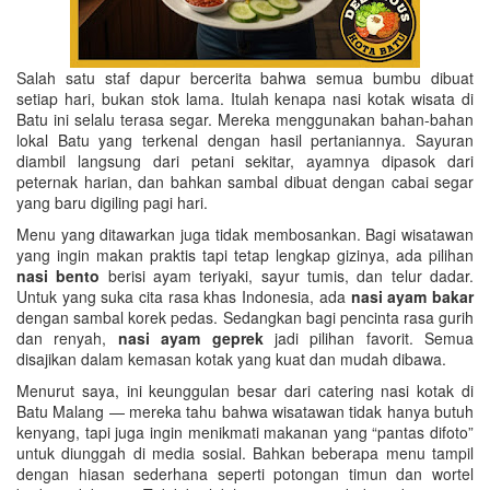
Salah satu staf dapur bercerita bahwa semua bumbu dibuat
setiap hari, bukan stok lama. Itulah kenapa nasi kotak wisata di
Batu ini selalu terasa segar. Mereka menggunakan bahan-bahan
lokal Batu yang terkenal dengan hasil pertaniannya. Sayuran
diambil langsung dari petani sekitar, ayamnya dipasok dari
peternak harian, dan bahkan sambal dibuat dengan cabai segar
yang baru digiling pagi hari.
Menu yang ditawarkan juga tidak membosankan. Bagi wisatawan
yang ingin makan praktis tapi tetap lengkap gizinya, ada pilihan
nasi bento
berisi ayam teriyaki, sayur tumis, dan telur dadar.
Untuk yang suka cita rasa khas Indonesia, ada
nasi ayam bakar
dengan sambal korek pedas. Sedangkan bagi pencinta rasa gurih
dan renyah,
nasi ayam geprek
jadi pilihan favorit. Semua
disajikan dalam kemasan kotak yang kuat dan mudah dibawa.
Menurut saya, ini keunggulan besar dari catering nasi kotak di
Batu Malang — mereka tahu bahwa wisatawan tidak hanya butuh
kenyang, tapi juga ingin menikmati makanan yang “pantas difoto”
untuk diunggah di media sosial. Bahkan beberapa menu tampil
dengan hiasan sederhana seperti potongan timun dan wortel