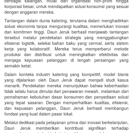
berbagai kalangan, mulai dari organisasi non-profit hingga
korporasi besar, untuk mendapatkan solusi konsumsi yang sesuai
dengan anggaran mereka.
Tantangan dalam dunia katering, terutama dalam menghadirkan
solusi ekonomis tanpa mengurangi kualitas, memerlukan inovasi
dan komitmen tinggi. Daun Jeruk berhasil menjawab tantangan
tersebut melalui pendekatan strategis yang menggabungkan
efisiensi logistik, seleksi bahan baku yang cermat, serta sistem
kerja yang kolaboratif. Mereka terus memperbarui metode
produksi dan distribusi untuk meningkatkan efektivitas dan
menjaga kepuasan pelanggan di tengah persaingan yang
semakin ketat.
Dalam konteks industri katering yang kompetitif, model bisnis
yang dijalankan oleh Daun Jeruk dapat menjadi studi kasus
menarik. Pendekatan mereka menunjukkan bahwa keberhasilan
tidak selalu harus dimulai dari penawaran mewah, melainkan dari
pemahaman kebutuhan dasar konsumen dan penyediaan solusi
yang tepat sasaran. Dengan memperhatikan kualitas, efisiensi,
dan kepuasan pelanggan, Daun Jeruk berhasil membangun
fondasi yang kuat dalam pasar lokal.
Melalui dedikasi pada pelayanan prima dan inovasi berkelanjutan,
Daun Jeruk memberikan kontribusi signifikan terhadap