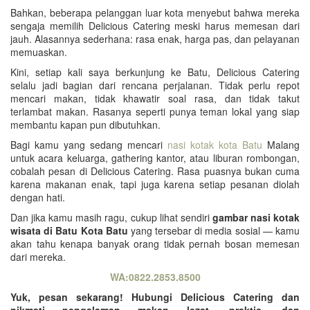
Bahkan, beberapa pelanggan luar kota menyebut bahwa mereka
sengaja memilih Delicious Catering meski harus memesan dari
jauh. Alasannya sederhana: rasa enak, harga pas, dan pelayanan
memuaskan.
Kini, setiap kali saya berkunjung ke Batu, Delicious Catering
selalu jadi bagian dari rencana perjalanan. Tidak perlu repot
mencari makan, tidak khawatir soal rasa, dan tidak takut
terlambat makan. Rasanya seperti punya teman lokal yang siap
membantu kapan pun dibutuhkan.
Bagi kamu yang sedang mencari
nasi kotak kota Batu
Malang
untuk acara keluarga, gathering kantor, atau liburan rombongan,
cobalah pesan di Delicious Catering. Rasa puasnya bukan cuma
karena makanan enak, tapi juga karena setiap pesanan diolah
dengan hati.
Dan jika kamu masih ragu, cukup lihat sendiri
gambar nasi kotak
wisata di Batu Kota Batu
yang tersebar di media sosial — kamu
akan tahu kenapa banyak orang tidak pernah bosan memesan
dari mereka.
WA:0822.2853.8500
Yuk, pesan sekarang! Hubungi Delicious Catering dan
nikmati pengalaman makan lezat, praktis, dan