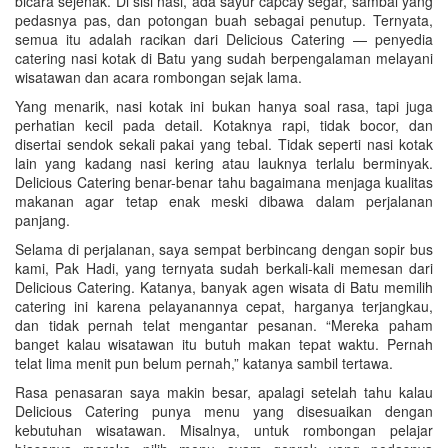
bicara sejenak. Di sisi nasi, ada sayur capcay segar, sambal yang
pedasnya pas, dan potongan buah sebagai penutup. Ternyata,
semua itu adalah racikan dari Delicious Catering — penyedia
catering nasi kotak di Batu yang sudah berpengalaman melayani
wisatawan dan acara rombongan sejak lama.
Yang menarik, nasi kotak ini bukan hanya soal rasa, tapi juga
perhatian kecil pada detail. Kotaknya rapi, tidak bocor, dan
disertai sendok sekali pakai yang tebal. Tidak seperti nasi kotak
lain yang kadang nasi kering atau lauknya terlalu berminyak.
Delicious Catering benar-benar tahu bagaimana menjaga kualitas
makanan agar tetap enak meski dibawa dalam perjalanan
panjang.
Selama di perjalanan, saya sempat berbincang dengan sopir bus
kami, Pak Hadi, yang ternyata sudah berkali-kali memesan dari
Delicious Catering. Katanya, banyak agen wisata di Batu memilih
catering ini karena pelayanannya cepat, harganya terjangkau,
dan tidak pernah telat mengantar pesanan. “Mereka paham
banget kalau wisatawan itu butuh makan tepat waktu. Pernah
telat lima menit pun belum pernah,” katanya sambil tertawa.
Rasa penasaran saya makin besar, apalagi setelah tahu kalau
Delicious Catering punya menu yang disesuaikan dengan
kebutuhan wisatawan. Misalnya, untuk rombongan pelajar