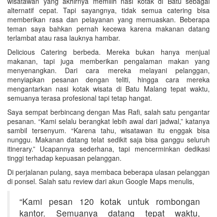
wisatawan yang akhirnya memilih nasi kotak di Batu sebagai
alternatif cepat. Tapi sayangnya, tidak semua catering bisa
memberikan rasa dan pelayanan yang memuaskan. Beberapa
teman saya bahkan pernah kecewa karena makanan datang
terlambat atau rasa lauknya hambar.
Delicious Catering berbeda. Mereka bukan hanya menjual
makanan, tapi juga memberikan pengalaman makan yang
menyenangkan. Dari cara mereka melayani pelanggan,
menyiapkan pesanan dengan teliti, hingga cara mereka
mengantarkan nasi kotak wisata di Batu Malang tepat waktu,
semuanya terasa profesional tapi tetap hangat.
Saya sempat berbincang dengan Mas Rafi, salah satu pengantar
pesanan. “Kami selalu berangkat lebih awal dari jadwal,” katanya
sambil tersenyum. “Karena tahu, wisatawan itu enggak bisa
nunggu. Makanan datang telat sedikit saja bisa ganggu seluruh
itinerary.” Ucapannya sederhana, tapi mencerminkan dedikasi
tinggi terhadap kepuasan pelanggan.
Di perjalanan pulang, saya membaca beberapa ulasan pelanggan
di ponsel. Salah satu review dari akun Google Maps menulis,
“Kami pesan 120 kotak untuk rombongan
kantor. Semuanya datang tepat waktu,