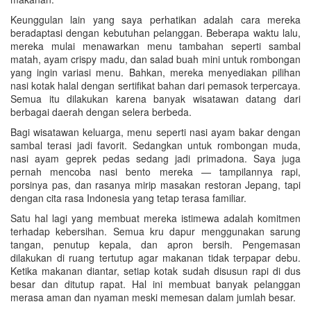
Keunggulan lain yang saya perhatikan adalah cara mereka
beradaptasi dengan kebutuhan pelanggan. Beberapa waktu lalu,
mereka mulai menawarkan menu tambahan seperti sambal
matah, ayam crispy madu, dan salad buah mini untuk rombongan
yang ingin variasi menu. Bahkan, mereka menyediakan pilihan
nasi kotak halal dengan sertifikat bahan dari pemasok terpercaya.
Semua itu dilakukan karena banyak wisatawan datang dari
berbagai daerah dengan selera berbeda.
Bagi wisatawan keluarga, menu seperti nasi ayam bakar dengan
sambal terasi jadi favorit. Sedangkan untuk rombongan muda,
nasi ayam geprek pedas sedang jadi primadona. Saya juga
pernah mencoba nasi bento mereka — tampilannya rapi,
porsinya pas, dan rasanya mirip masakan restoran Jepang, tapi
dengan cita rasa Indonesia yang tetap terasa familiar.
Satu hal lagi yang membuat mereka istimewa adalah komitmen
terhadap kebersihan. Semua kru dapur menggunakan sarung
tangan, penutup kepala, dan apron bersih. Pengemasan
dilakukan di ruang tertutup agar makanan tidak terpapar debu.
Ketika makanan diantar, setiap kotak sudah disusun rapi di dus
besar dan ditutup rapat. Hal ini membuat banyak pelanggan
merasa aman dan nyaman meski memesan dalam jumlah besar.