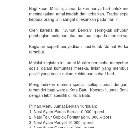
Bagi kaum Muslim, Jumat bukan hanya hari untuk mel
meningkatkan amal ibadah dan kebaikan. Tradisi se
kepada orang lain sangat ditekankan pada hari ini.
Oleh karena itu, "Jumat Berkah" seringkali dihub
pembagian makanan atau bantuan kepada mereka y
Kegiatan seperti penyediaan nasi kotak "Jumat Berkah
tersebut.
Melalui kegiatan ini, umat Muslim berusaha menyebar
sosial dalam komunitas mereka. Inilah yang membua
positif yang besar dalam kehidupan sehari-hari.
Menghadirkan momen spesial setiap Jumat dengan 
tersendiri bagi warga Kota Batu. Konsep "Jumat Berk
dengan lebih spesifik di Kota Batu.
Pilihan Menu Jumat Berkah 10ribuan:
1. Nasi Ayam Pedas Korea 10.000,-/porsi
2. Nasi Telur Ceplok Pontianak 10.000,-/ porsi
3. Nasi Ayam Penyet 10.000,-/porsi
4. Nasi Ayam Geprek 10.000,-/porsi