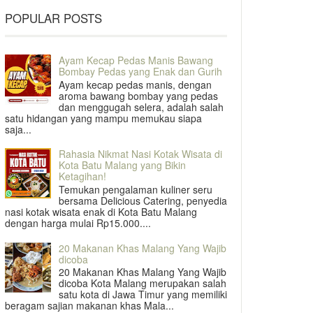
POPULAR POSTS
Ayam Kecap Pedas Manis Bawang
Bombay Pedas yang Enak dan Gurih
Ayam kecap pedas manis, dengan
aroma bawang bombay yang pedas
dan menggugah selera, adalah salah
satu hidangan yang mampu memukau siapa
saja...
Rahasia Nikmat Nasi Kotak Wisata di
Kota Batu Malang yang Bikin
Ketagihan!
Temukan pengalaman kuliner seru
bersama Delicious Catering, penyedia
nasi kotak wisata enak di Kota Batu Malang
dengan harga mulai Rp15.000....
20 Makanan Khas Malang Yang Wajib
dicoba
20 Makanan Khas Malang Yang Wajib
dicoba Kota Malang merupakan salah
satu kota di Jawa Timur yang memiliki
beragam sajian makanan khas Mala...