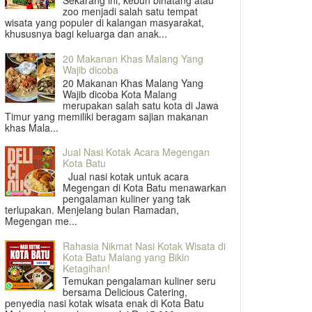
Sekarang ini, kebun binatang atau
zoo menjadi salah satu tempat
wisata yang populer di kalangan masyarakat,
khususnya bagi keluarga dan anak...
20 Makanan Khas Malang Yang
Wajib dicoba
20 Makanan Khas Malang Yang
Wajib dicoba Kota Malang
merupakan salah satu kota di Jawa
Timur yang memiliki beragam sajian makanan
khas Mala...
Jual Nasi Kotak Acara Megengan
Kota Batu
Jual nasi kotak untuk acara
Megengan di Kota Batu menawarkan
pengalaman kuliner yang tak
terlupakan. Menjelang bulan Ramadan,
Megengan me...
Rahasia Nikmat Nasi Kotak Wisata di
Kota Batu Malang yang Bikin
Ketagihan!
Temukan pengalaman kuliner seru
bersama Delicious Catering,
penyedia nasi kotak wisata enak di Kota Batu