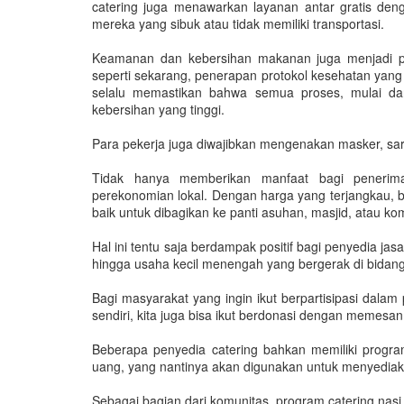
catering juga menawarkan layanan antar gratis de
mereka yang sibuk atau tidak memiliki transportasi.
Keamanan dan kebersihan makanan juga menjadi pr
seperti sekarang, penerapan protokol kesehatan yang 
selalu memastikan bahwa semua proses, mulai da
kebersihan yang tinggi.
Para pekerja juga diwajibkan mengenakan masker, sar
Tidak hanya memberikan manfaat bagi penerim
perekonomian lokal. Dengan harga yang terjangkau, 
baik untuk dibagikan ke panti asuhan, masjid, atau ko
Hal ini tentu saja berdampak positif bagi penyedia ja
hingga usaha kecil menengah yang bergerak di bidang 
Bagi masyarakat yang ingin ikut berpartisipasi dala
sendiri, kita juga bisa ikut berdonasi dengan memes
Beberapa penyedia catering bahkan memiliki prog
uang, yang nantinya akan digunakan untuk menyediak
Sebagai bagian dari komunitas, program catering nas