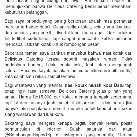
lebih besar, tinggal bilang dari awal. Hal-hal kecil seperti ini
menunjukkan bahwa Delicious Catering benar-benar memahami
kebutuhan pelanggan.
Bagi saya pribadi, yang paling berkesan adalah rasa perhatian
mereka terhadap detail. Dalam setiap kotak, selalu ada tisu kecil
dan sendok yang bersih, disertai label menu agar tidak tertukar.
Ini terlihat sederhana, tapi sangat membantu ketika pesanan
mencapai ratusan kotak untuk rombongan besar.
Beberapa teman saya bahkan menyebut bahwa nasi kotak dari
Delicious Catering terasa seperti masakan rumah. Tidak
berlebihan bumbu, tidak terlalu asin, tapi tetap menggugah
selera. “Rasanya kayak masakan ibu, cuma dikemas lebih cantik,”
kata salah satu rekan sambil tertawa.
Bagi wisatawan yang mencari
nasi kotak murah kota Batu
tapi
tetap ingin rasa istimewa, Delicious Catering jelas pilihan yang
aman. Harga Rp15.000 per kotak memang tampak sederhana,
tapi isi dan rasanya jauh melebihi ekspektasi. Tidak heran jika
banyak biro perjalanan memilih mereka untuk kebutuhan makan
siang wisatawan dari luar kota.
Sekarang saya mengerti kenapa begitu banyak review positif
bermunculan di internet. Salah satunya dari akun
@RombonganHappyTrip di Instagram yang menulis, “Terima