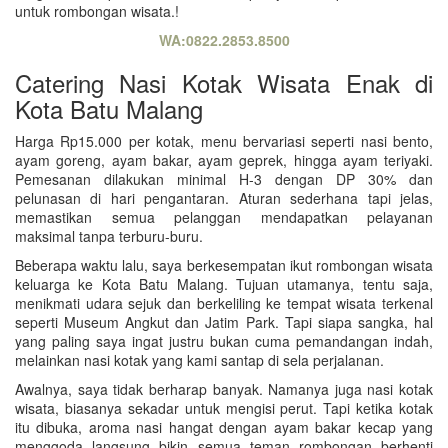
untuk rombongan wisata.!
WA:0822.2853.8500
Catering Nasi Kotak Wisata Enak di
Kota Batu Malang
Harga Rp15.000 per kotak, menu bervariasi seperti nasi bento,
ayam goreng, ayam bakar, ayam geprek, hingga ayam teriyaki.
Pemesanan dilakukan minimal H-3 dengan DP 30% dan
pelunasan di hari pengantaran. Aturan sederhana tapi jelas,
memastikan semua pelanggan mendapatkan pelayanan
maksimal tanpa terburu-buru.
Beberapa waktu lalu, saya berkesempatan ikut rombongan wisata
keluarga ke Kota Batu Malang. Tujuan utamanya, tentu saja,
menikmati udara sejuk dan berkeliling ke tempat wisata terkenal
seperti Museum Angkut dan Jatim Park. Tapi siapa sangka, hal
yang paling saya ingat justru bukan cuma pemandangan indah,
melainkan nasi kotak yang kami santap di sela perjalanan.
Awalnya, saya tidak berharap banyak. Namanya juga nasi kotak
wisata, biasanya sekadar untuk mengisi perut. Tapi ketika kotak
itu dibuka, aroma nasi hangat dengan ayam bakar kecap yang
menggoda langsung bikin semua teman rombongan berhenti