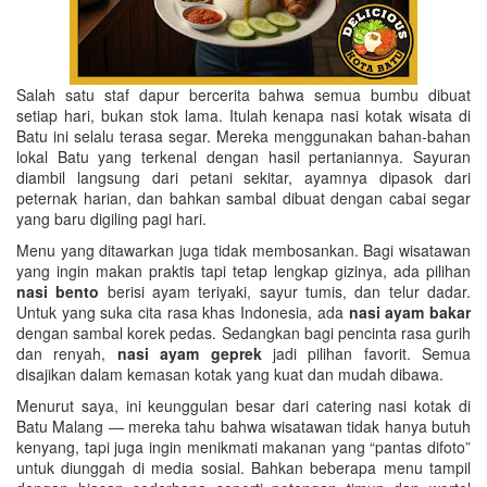
Salah satu staf dapur bercerita bahwa semua bumbu dibuat
setiap hari, bukan stok lama. Itulah kenapa nasi kotak wisata di
Batu ini selalu terasa segar. Mereka menggunakan bahan-bahan
lokal Batu yang terkenal dengan hasil pertaniannya. Sayuran
diambil langsung dari petani sekitar, ayamnya dipasok dari
peternak harian, dan bahkan sambal dibuat dengan cabai segar
yang baru digiling pagi hari.
Menu yang ditawarkan juga tidak membosankan. Bagi wisatawan
yang ingin makan praktis tapi tetap lengkap gizinya, ada pilihan
nasi bento
berisi ayam teriyaki, sayur tumis, dan telur dadar.
Untuk yang suka cita rasa khas Indonesia, ada
nasi ayam bakar
dengan sambal korek pedas. Sedangkan bagi pencinta rasa gurih
dan renyah,
nasi ayam geprek
jadi pilihan favorit. Semua
disajikan dalam kemasan kotak yang kuat dan mudah dibawa.
Menurut saya, ini keunggulan besar dari catering nasi kotak di
Batu Malang — mereka tahu bahwa wisatawan tidak hanya butuh
kenyang, tapi juga ingin menikmati makanan yang “pantas difoto”
untuk diunggah di media sosial. Bahkan beberapa menu tampil