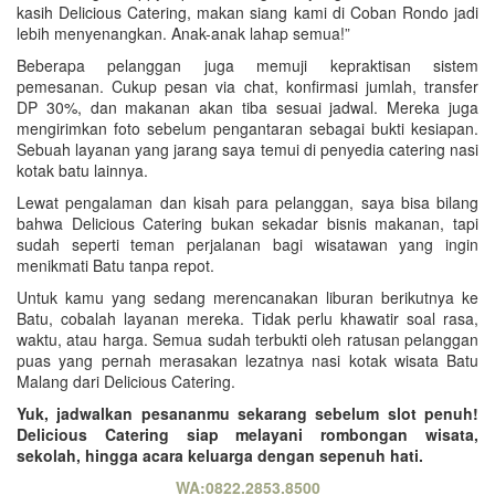
kasih Delicious Catering, makan siang kami di Coban Rondo jadi
lebih menyenangkan. Anak-anak lahap semua!”
Beberapa pelanggan juga memuji kepraktisan sistem
pemesanan. Cukup pesan via chat, konfirmasi jumlah, transfer
DP 30%, dan makanan akan tiba sesuai jadwal. Mereka juga
mengirimkan foto sebelum pengantaran sebagai bukti kesiapan.
Sebuah layanan yang jarang saya temui di penyedia catering nasi
kotak batu lainnya.
Lewat pengalaman dan kisah para pelanggan, saya bisa bilang
bahwa Delicious Catering bukan sekadar bisnis makanan, tapi
sudah seperti teman perjalanan bagi wisatawan yang ingin
menikmati Batu tanpa repot.
Untuk kamu yang sedang merencanakan liburan berikutnya ke
Batu, cobalah layanan mereka. Tidak perlu khawatir soal rasa,
waktu, atau harga. Semua sudah terbukti oleh ratusan pelanggan
puas yang pernah merasakan lezatnya nasi kotak wisata Batu
Malang dari Delicious Catering.
Yuk, jadwalkan pesananmu sekarang sebelum slot penuh!
Delicious Catering siap melayani rombongan wisata,
sekolah, hingga acara keluarga dengan sepenuh hati.
WA:0822.2853.8500