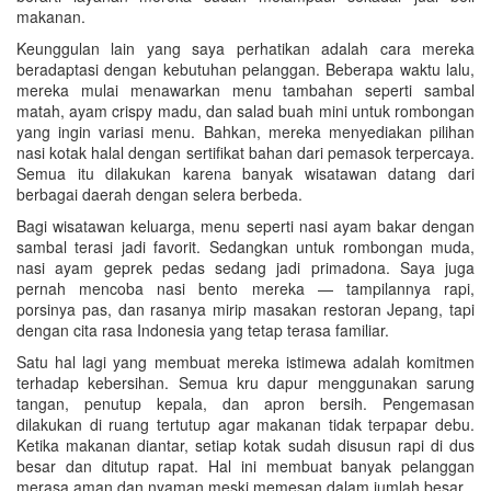
makanan.
Keunggulan lain yang saya perhatikan adalah cara mereka
beradaptasi dengan kebutuhan pelanggan. Beberapa waktu lalu,
mereka mulai menawarkan menu tambahan seperti sambal
matah, ayam crispy madu, dan salad buah mini untuk rombongan
yang ingin variasi menu. Bahkan, mereka menyediakan pilihan
nasi kotak halal dengan sertifikat bahan dari pemasok terpercaya.
Semua itu dilakukan karena banyak wisatawan datang dari
berbagai daerah dengan selera berbeda.
Bagi wisatawan keluarga, menu seperti nasi ayam bakar dengan
sambal terasi jadi favorit. Sedangkan untuk rombongan muda,
nasi ayam geprek pedas sedang jadi primadona. Saya juga
pernah mencoba nasi bento mereka — tampilannya rapi,
porsinya pas, dan rasanya mirip masakan restoran Jepang, tapi
dengan cita rasa Indonesia yang tetap terasa familiar.
Satu hal lagi yang membuat mereka istimewa adalah komitmen
terhadap kebersihan. Semua kru dapur menggunakan sarung
tangan, penutup kepala, dan apron bersih. Pengemasan
dilakukan di ruang tertutup agar makanan tidak terpapar debu.
Ketika makanan diantar, setiap kotak sudah disusun rapi di dus
besar dan ditutup rapat. Hal ini membuat banyak pelanggan
merasa aman dan nyaman meski memesan dalam jumlah besar.