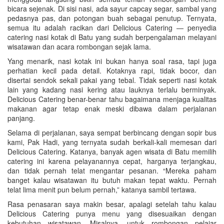
bicara sejenak. Di sisi nasi, ada sayur capcay segar, sambal yang
pedasnya pas, dan potongan buah sebagai penutup. Ternyata,
semua itu adalah racikan dari Delicious Catering — penyedia
catering nasi kotak di Batu yang sudah berpengalaman melayani
wisatawan dan acara rombongan sejak lama.
Yang menarik, nasi kotak ini bukan hanya soal rasa, tapi juga
perhatian kecil pada detail. Kotaknya rapi, tidak bocor, dan
disertai sendok sekali pakai yang tebal. Tidak seperti nasi kotak
lain yang kadang nasi kering atau lauknya terlalu berminyak.
Delicious Catering benar-benar tahu bagaimana menjaga kualitas
makanan agar tetap enak meski dibawa dalam perjalanan
panjang.
Selama di perjalanan, saya sempat berbincang dengan sopir bus
kami, Pak Hadi, yang ternyata sudah berkali-kali memesan dari
Delicious Catering. Katanya, banyak agen wisata di Batu memilih
catering ini karena pelayanannya cepat, harganya terjangkau,
dan tidak pernah telat mengantar pesanan. “Mereka paham
banget kalau wisatawan itu butuh makan tepat waktu. Pernah
telat lima menit pun belum pernah,” katanya sambil tertawa.
Rasa penasaran saya makin besar, apalagi setelah tahu kalau
Delicious Catering punya menu yang disesuaikan dengan
kebutuhan wisatawan. Misalnya, untuk rombongan pelajar