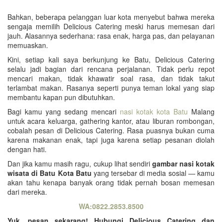
Bahkan, beberapa pelanggan luar kota menyebut bahwa mereka
sengaja memilih Delicious Catering meski harus memesan dari
jauh. Alasannya sederhana: rasa enak, harga pas, dan pelayanan
memuaskan.
Kini, setiap kali saya berkunjung ke Batu, Delicious Catering
selalu jadi bagian dari rencana perjalanan. Tidak perlu repot
mencari makan, tidak khawatir soal rasa, dan tidak takut
terlambat makan. Rasanya seperti punya teman lokal yang siap
membantu kapan pun dibutuhkan.
Bagi kamu yang sedang mencari
nasi kotak kota Batu
Malang
untuk acara keluarga, gathering kantor, atau liburan rombongan,
cobalah pesan di Delicious Catering. Rasa puasnya bukan cuma
karena makanan enak, tapi juga karena setiap pesanan diolah
dengan hati.
Dan jika kamu masih ragu, cukup lihat sendiri
gambar nasi kotak
wisata di Batu Kota Batu
yang tersebar di media sosial — kamu
akan tahu kenapa banyak orang tidak pernah bosan memesan
dari mereka.
WA:0822.2853.8500
Yuk, pesan sekarang! Hubungi Delicious Catering dan