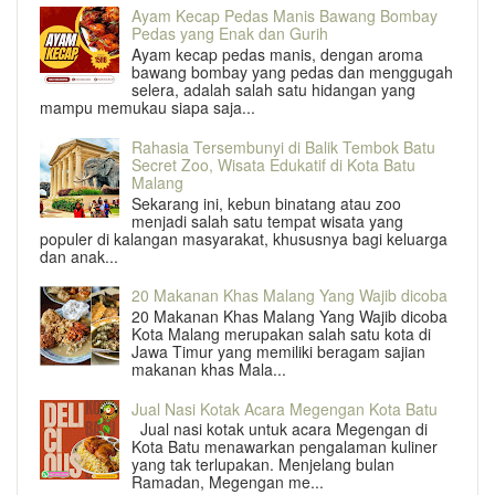
Ayam Kecap Pedas Manis Bawang Bombay
Pedas yang Enak dan Gurih
Ayam kecap pedas manis, dengan aroma
bawang bombay yang pedas dan menggugah
selera, adalah salah satu hidangan yang
mampu memukau siapa saja...
Rahasia Tersembunyi di Balik Tembok Batu
Secret Zoo, Wisata Edukatif di Kota Batu
Malang
Sekarang ini, kebun binatang atau zoo
menjadi salah satu tempat wisata yang
populer di kalangan masyarakat, khususnya bagi keluarga
dan anak...
20 Makanan Khas Malang Yang Wajib dicoba
20 Makanan Khas Malang Yang Wajib dicoba
Kota Malang merupakan salah satu kota di
Jawa Timur yang memiliki beragam sajian
makanan khas Mala...
Jual Nasi Kotak Acara Megengan Kota Batu
Jual nasi kotak untuk acara Megengan di
Kota Batu menawarkan pengalaman kuliner
yang tak terlupakan. Menjelang bulan
Ramadan, Megengan me...