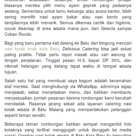
biasanya mereka pilih menu ayam geprek yang pedasnya
sedang. Sementara untuk tamu keluarga atau acara kantor, lebih
sering memilih nasi ayam bakar atau nasi bento yang
tampilannya lebih menarik. Semua dikemas cantik dan higienis,
cocok disantap di area wisata mana pun, dari Selecta sampai
Coban Rondo.
Bagi yang baru pertama kali datang ke Batu dan bingung mencari
nasi kotak enak kota Batu
, Delicious Catering bisa jadi solusi
paling praktis. Tidak perlu repot masak atau cari warung di
tengah perjalanan. Tinggal pesan H-3, bayar DP 30%, dan
nikmati hidangan yang datang tepat waktu di tempat wisata
tujuan.
Salah satu hal yang membuat saya kagum adalah keramahan
staf mereka. Saat menghubungi via WhatsApp, adminnya sigap
menjawab, sabar menjelaskan menu, dan bahkan membantu
menyesuaikan jumlah pesanan karena rombongan kami berubah
mendadak. Rasanya jarang sekali ada layanan catering nasi
kotak wisata di Batu Malang yang memperlakukan pelanggan
seperti teman sendiri.
Beberapa teman rombongan bahkan sempat mengambil foto
kotaknya yang terlihat menggugah untuk diunggah ke media
sosial. Gambar nasi kotak wisata di Batu Kota Batu itu kemudian