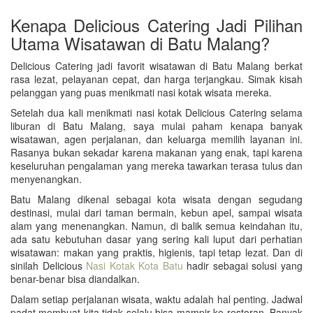
Kenapa Delicious Catering Jadi Pilihan
Utama Wisatawan di Batu Malang?
Delicious Catering jadi favorit wisatawan di Batu Malang berkat
rasa lezat, pelayanan cepat, dan harga terjangkau. Simak kisah
pelanggan yang puas menikmati nasi kotak wisata mereka.
Setelah dua kali menikmati nasi kotak Delicious Catering selama
liburan di Batu Malang, saya mulai paham kenapa banyak
wisatawan, agen perjalanan, dan keluarga memilih layanan ini.
Rasanya bukan sekadar karena makanan yang enak, tapi karena
keseluruhan pengalaman yang mereka tawarkan terasa tulus dan
menyenangkan.
Batu Malang dikenal sebagai kota wisata dengan segudang
destinasi, mulai dari taman bermain, kebun apel, sampai wisata
alam yang menenangkan. Namun, di balik semua keindahan itu,
ada satu kebutuhan dasar yang sering kali luput dari perhatian
wisatawan: makan yang praktis, higienis, tapi tetap lezat. Dan di
sinilah Delicious
Nasi Kotak Kota Batu
hadir sebagai solusi yang
benar-benar bisa diandalkan.
Dalam setiap perjalanan wisata, waktu adalah hal penting. Jadwal
padat membuat kita tidak selalu bisa mampir ke restoran. Banyak