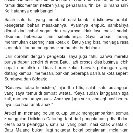
ramai dikomentari netizen yang penasaran, “Ini beli di mana sih?
Kelihatannya enak banget!”
Salah satu hal yang membuat nasi kotak ini istimewa adalah
kesegaran bahan masakannya. Ayamnya empuk, sambalnya
dibuat dari cabai segar, dan sayurnya tidak layu meski sudah
dikemas beberapa jam sebelumnya. Saya pribadi jarang
menemukan catering nasi kotak di Batu yang bisa menjaga rasa
seenak ini tanpa mengandalkan bumbu berlebihan.
Dari obrolan dengan pengelola, saya juga tahu bahwa mereka
punya dapur sendiri di area Batu, jadi proses distribusinya lebih
cepat dan efisien. Tidak heran kalau banyak pelanggan yang
datang kembali memesan, bahkan beberapa dari luar kota seperti
Surabaya dan Sidoarjo.
“Rasanya tetap konsisten,” ujar Ibu Lilis, salah satu pelanggan
yang saya temui di tempat wisata. “Saya sudah langganan tiga
kali, dan semuanya puas. Anaknya juga suka, apalagi nasi bento-
nya lucu buat anak-anak.”
Artikel ini memang belum cukup untuk menggambarkan semua
keunggulan Delicious Catering, tapi dari pengalaman pribadi dan
cerita para pelanggan, satu hal yang pasti: nasi kotak wisata di
Batu Malang bukan lagi sekadar bekal perjalanan, melainkan