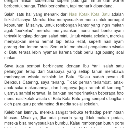
dengan hiasan sederhana seperti potongan timun dan wortel
berbentuk bunga. Tidak berlebihan, tapi menarik dipandang.
Salah satu hal yang menarik dari
Nasi Kotak Kota Batu
adalah
fleksibilitasnya. Mereka bisa menyesuaikan menu untuk berbagai
kebutuhan. Misalnya, untuk rombongan kantor yang ingin makan
agak “berkelas”, mereka menyarankan menu nasi bento ayam
teriyaki lengkap dengan salad mini. Untuk wisata sekolah, mereka
menyiapkan menu hemat tapi tetap lezat, seperti nasi ayam
goreng dan tempe orek. Semua ini membuat pengalaman wisata
di Batu terasa lebih nyaman karena tidak perlu lagi pusing soal
makan.
Saya juga sempat berbincang dengan Ibu Yani, salah satu
pelanggan tetap dari Surabaya yang setiap tahun membawa
rombongan wisata sekolah ke Batu. “Kalau sudah pesan di
Delicious Catering, saya tenang. Tidak pernah terlambat, anak-
anak suka makanannya, dan harganya juga ramah di kantong,”
ujarnya sambil tertawa. Ia bahkan memperlihatkan beberapa foto
menu nasi kotak wisata di Batu Kota Batu yang sempat dibagikan
oleh para guru pendamping di media sosial sekolah.
Kelebihan lainnya, mereka sangat terbuka terhadap permintaan
khusus. Misalnya, jika ada peserta yang tidak makan pedas,
mereka bisa menyesuaikan bumbu. Kalau rombongan butuh porsi