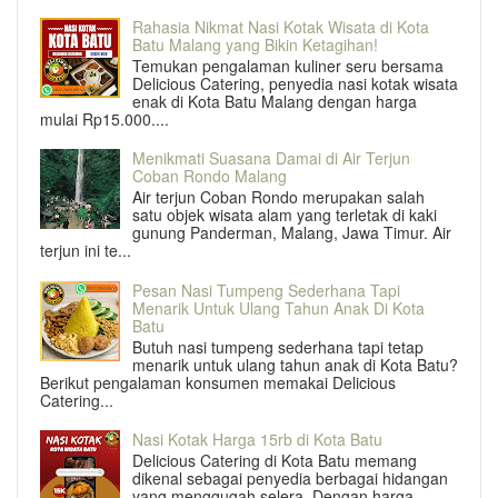
Rahasia Nikmat Nasi Kotak Wisata di Kota
Batu Malang yang Bikin Ketagihan!
Temukan pengalaman kuliner seru bersama
Delicious Catering, penyedia nasi kotak wisata
enak di Kota Batu Malang dengan harga
mulai Rp15.000....
Menikmati Suasana Damai di Air Terjun
Coban Rondo Malang
Air terjun Coban Rondo merupakan salah
satu objek wisata alam yang terletak di kaki
gunung Panderman, Malang, Jawa Timur. Air
terjun ini te...
Pesan Nasi Tumpeng Sederhana Tapi
Menarik Untuk Ulang Tahun Anak Di Kota
Batu
Butuh nasi tumpeng sederhana tapi tetap
menarik untuk ulang tahun anak di Kota Batu?
Berikut pengalaman konsumen memakai Delicious
Catering...
Nasi Kotak Harga 15rb di Kota Batu
Delicious Catering di Kota Batu memang
dikenal sebagai penyedia berbagai hidangan
yang menggugah selera. Dengan harga