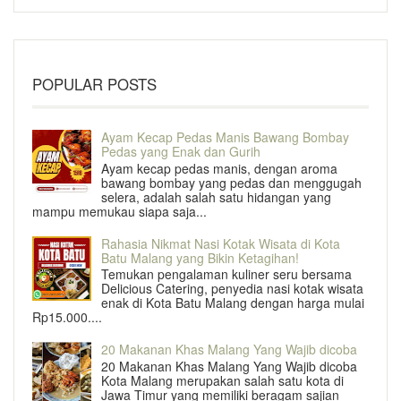
POPULAR POSTS
Ayam Kecap Pedas Manis Bawang Bombay
Pedas yang Enak dan Gurih
Ayam kecap pedas manis, dengan aroma
bawang bombay yang pedas dan menggugah
selera, adalah salah satu hidangan yang
mampu memukau siapa saja...
Rahasia Nikmat Nasi Kotak Wisata di Kota
Batu Malang yang Bikin Ketagihan!
Temukan pengalaman kuliner seru bersama
Delicious Catering, penyedia nasi kotak wisata
enak di Kota Batu Malang dengan harga mulai
Rp15.000....
20 Makanan Khas Malang Yang Wajib dicoba
20 Makanan Khas Malang Yang Wajib dicoba
Kota Malang merupakan salah satu kota di
Jawa Timur yang memiliki beragam sajian