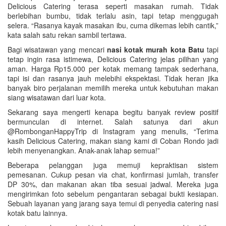
Delicious Catering terasa seperti masakan rumah. Tidak
berlebihan bumbu, tidak terlalu asin, tapi tetap menggugah
selera. “Rasanya kayak masakan ibu, cuma dikemas lebih cantik,”
kata salah satu rekan sambil tertawa.
Bagi wisatawan yang mencari
nasi kotak murah kota Batu
tapi
tetap ingin rasa istimewa, Delicious Catering jelas pilihan yang
aman. Harga Rp15.000 per kotak memang tampak sederhana,
tapi isi dan rasanya jauh melebihi ekspektasi. Tidak heran jika
banyak biro perjalanan memilih mereka untuk kebutuhan makan
siang wisatawan dari luar kota.
Sekarang saya mengerti kenapa begitu banyak review positif
bermunculan di internet. Salah satunya dari akun
@RombonganHappyTrip di Instagram yang menulis, “Terima
kasih Delicious Catering, makan siang kami di Coban Rondo jadi
lebih menyenangkan. Anak-anak lahap semua!”
Beberapa pelanggan juga memuji kepraktisan sistem
pemesanan. Cukup pesan via chat, konfirmasi jumlah, transfer
DP 30%, dan makanan akan tiba sesuai jadwal. Mereka juga
mengirimkan foto sebelum pengantaran sebagai bukti kesiapan.
Sebuah layanan yang jarang saya temui di penyedia catering nasi
kotak batu lainnya.