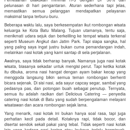
pelunasan di hari pengantaran. Aturan sederhana tapi jelas,
memastikan semua pelanggan mendapatkan pelayanan
maksimal tanpa terburu-buru.
Beberapa waktu lalu, saya berkesempatan ikut rombongan wisata
keluarga ke Kota Batu Malang. Tujuan utamanya, tentu saja,
menikmati udara sejuk dan berkeliling ke tempat wisata terkenal
seperti Museum Angkut dan Jatim Park. Tapi siapa sangka, hal
yang paling saya ingat justru bukan cuma pemandangan indah,
melainkan nasi kotak yang kami santap di sela perjalanan.
Awalnya, saya tidak berharap banyak. Namanya juga nasi kotak
wisata, biasanya sekadar untuk mengisi perut. Tapi ketika kotak
itu dibuka, aroma nasi hangat dengan ayam bakar kecap yang
menggoda langsung bikin semua teman rombongan berhenti
bicara sejenak. Di sisi nasi, ada sayur capcay segar, sambal yang
pedasnya pas, dan potongan buah sebagai penutup. Ternyata,
semua itu adalah racikan dari Delicious Catering — penyedia
catering nasi kotak di Batu yang sudah berpengalaman melayani
wisatawan dan acara rombongan sejak lama.
Yang menarik, nasi kotak ini bukan hanya soal rasa, tapi juga
perhatian kecil pada detail. Kotaknya rapi, tidak bocor, dan
disertai sendok sekali pakai yang tebal. Tidak seperti nasi kotak
lain yang kadang nasi kering atau lauknya terlalu berminyak.