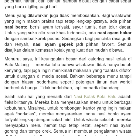
peternak harian, dan bahkan sambal dibuat dengan cabai segar
yang baru digiling pagi hari.
Menu yang ditawarkan juga tidak membosankan. Bagi wisatawan
yang ingin makan praktis tapi tetap lengkap gizinya, ada pilihan
nasi bento
berisi ayam teriyaki, sayur tumis, dan telur dadar.
Untuk yang suka cita rasa khas Indonesia, ada
nasi ayam bakar
dengan sambal korek pedas. Sedangkan bagi pencinta rasa gurih
dan renyah,
nasi ayam geprek
jadi pilihan favorit. Semua
disajikan dalam kemasan kotak yang kuat dan mudah dibawa.
Menurut saya, ini keunggulan besar dari catering nasi kotak di
Batu Malang — mereka tahu bahwa wisatawan tidak hanya butuh
kenyang, tapi juga ingin menikmati makanan yang “pantas difoto”
untuk diunggah di media sosial. Bahkan beberapa menu tampil
dengan hiasan sederhana seperti potongan timun dan wortel
berbentuk bunga. Tidak berlebihan, tapi menarik dipandang.
Salah satu hal yang menarik dari
Nasi Kotak Kota Batu
adalah
fleksibilitasnya. Mereka bisa menyesuaikan menu untuk berbagai
kebutuhan. Misalnya, untuk rombongan kantor yang ingin makan
agak “berkelas”, mereka menyarankan menu nasi bento ayam
teriyaki lengkap dengan salad mini. Untuk wisata sekolah, mereka
menyiapkan menu hemat tapi tetap lezat, seperti nasi ayam
goreng dan tempe orek. Semua ini membuat pengalaman wisata