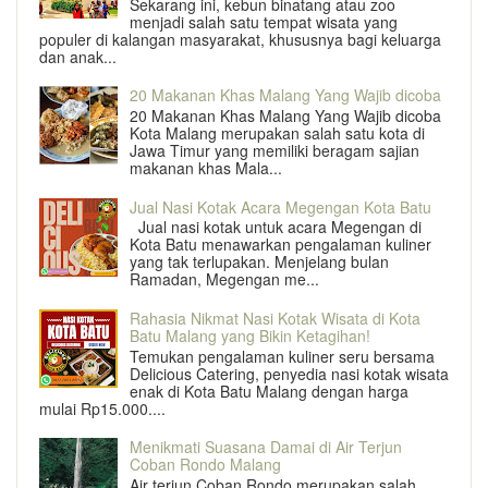
Sekarang ini, kebun binatang atau zoo
menjadi salah satu tempat wisata yang
populer di kalangan masyarakat, khususnya bagi keluarga
dan anak...
20 Makanan Khas Malang Yang Wajib dicoba
20 Makanan Khas Malang Yang Wajib dicoba
Kota Malang merupakan salah satu kota di
Jawa Timur yang memiliki beragam sajian
makanan khas Mala...
Jual Nasi Kotak Acara Megengan Kota Batu
Jual nasi kotak untuk acara Megengan di
Kota Batu menawarkan pengalaman kuliner
yang tak terlupakan. Menjelang bulan
Ramadan, Megengan me...
Rahasia Nikmat Nasi Kotak Wisata di Kota
Batu Malang yang Bikin Ketagihan!
Temukan pengalaman kuliner seru bersama
Delicious Catering, penyedia nasi kotak wisata
enak di Kota Batu Malang dengan harga
mulai Rp15.000....
Menikmati Suasana Damai di Air Terjun
Coban Rondo Malang
Air terjun Coban Rondo merupakan salah