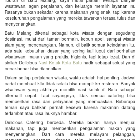
wisatawan, agen perjalanan, dan keluarga memilih layanan ini.
Rasanya bukan sekadar karena makanan yang enak, tapi karena
keseluruhan pengalaman yang mereka tawarkan terasa tulus dan
menyenangkan.
Batu Malang dikenal sebagai kota wisata dengan segudang
destinasi, mulai dari taman bermain, kebun apel, sampai wisata
alam yang menenangkan. Namun, di balik semua keindahan itu,
ada satu kebutuhan dasar yang sering kali luput dari perhatian
wisatawan: makan yang praktis, higienis, tapi tetap lezat. Dan di
sinilah Delicious
Nasi Kotak Kota Batu
hadir sebagai solusi yang
benar-benar bisa diandalkan.
Dalam setiap perjalanan wisata, waktu adalah hal penting. Jadwal
padat membuat kita tidak selalu bisa mampir ke restoran. Banyak
wisatawan yang akhirnya memilih nasi kotak di Batu sebagai
alternatif cepat. Tapi sayangnya, tidak semua catering bisa
memberikan rasa dan pelayanan yang memuaskan. Beberapa
teman saya bahkan pernah kecewa karena makanan datang
terlambat atau rasa lauknya hambar.
Delicious Catering berbeda. Mereka bukan hanya menjual
makanan, tapi juga memberikan pengalaman makan yang
menyenangkan. Dari cara mereka melayani pelanggan,
menyiapkan pesanan dengan teliti, hingga cara mereka