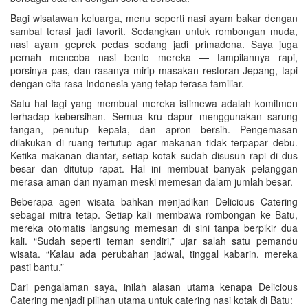
Bagi wisatawan keluarga, menu seperti nasi ayam bakar dengan
sambal terasi jadi favorit. Sedangkan untuk rombongan muda,
nasi ayam geprek pedas sedang jadi primadona. Saya juga
pernah mencoba nasi bento mereka — tampilannya rapi,
porsinya pas, dan rasanya mirip masakan restoran Jepang, tapi
dengan cita rasa Indonesia yang tetap terasa familiar.
Satu hal lagi yang membuat mereka istimewa adalah komitmen
terhadap kebersihan. Semua kru dapur menggunakan sarung
tangan, penutup kepala, dan apron bersih. Pengemasan
dilakukan di ruang tertutup agar makanan tidak terpapar debu.
Ketika makanan diantar, setiap kotak sudah disusun rapi di dus
besar dan ditutup rapat. Hal ini membuat banyak pelanggan
merasa aman dan nyaman meski memesan dalam jumlah besar.
Beberapa agen wisata bahkan menjadikan Delicious Catering
sebagai mitra tetap. Setiap kali membawa rombongan ke Batu,
mereka otomatis langsung memesan di sini tanpa berpikir dua
kali. “Sudah seperti teman sendiri,” ujar salah satu pemandu
wisata. “Kalau ada perubahan jadwal, tinggal kabarin, mereka
pasti bantu.”
Dari pengalaman saya, inilah alasan utama kenapa Delicious
Catering menjadi pilihan utama untuk catering nasi kotak di Batu: