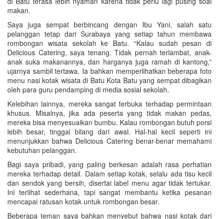
di Batu terasa lebih nyaman karena tidak perlu lagi pusing soal
makan.
Saya juga sempat berbincang dengan Ibu Yani, salah satu
pelanggan tetap dari Surabaya yang setiap tahun membawa
rombongan wisata sekolah ke Batu. “Kalau sudah pesan di
Delicious Catering, saya tenang. Tidak pernah terlambat, anak-
anak suka makanannya, dan harganya juga ramah di kantong,”
ujarnya sambil tertawa. Ia bahkan memperlihatkan beberapa foto
menu nasi kotak wisata di Batu Kota Batu yang sempat dibagikan
oleh para guru pendamping di media sosial sekolah.
Kelebihan lainnya, mereka sangat terbuka terhadap permintaan
khusus. Misalnya, jika ada peserta yang tidak makan pedas,
mereka bisa menyesuaikan bumbu. Kalau rombongan butuh porsi
lebih besar, tinggal bilang dari awal. Hal-hal kecil seperti ini
menunjukkan bahwa Delicious Catering benar-benar memahami
kebutuhan pelanggan.
Bagi saya pribadi, yang paling berkesan adalah rasa perhatian
mereka terhadap detail. Dalam setiap kotak, selalu ada tisu kecil
dan sendok yang bersih, disertai label menu agar tidak tertukar.
Ini terlihat sederhana, tapi sangat membantu ketika pesanan
mencapai ratusan kotak untuk rombongan besar.
Beberapa teman saya bahkan menyebut bahwa nasi kotak dari