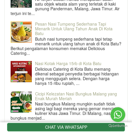
satu objek wisata alam yang terletak di kaki
gunung Panderman, Malang, Jawa Timur. Air
terjun ini te...
Pesan Nasi Tumpeng Sederhana Tapi
Menarik Untuk Ulang Tahun Anak Di Kota
Batu
Butuh nasi tumpeng sederhana tapi tetap
menarik untuk ulang tahun anak di Kota Batu?
Berikut pengalaman konsumen memakai Delicious
Catering...
Nasi Kotak Harga 15rb di Kota Batu
Delicious Catering di Kota Batu memang
dikenal sebagai penyedia berbagai hidangan
yang menggugah selera. Dengan harga
hanya 15 ribu rupiah, ...
Cicipi Kelezatan Nasi Bungkus Malang yang
Enak Murah Meriah
Nasi bungkus Malang mungkin sudah tidak
asing lagi bagi mereka yang gemar mencicipi
kuliner khas Jawa Timur. Di Malang, nasi
bungkus menjad...
CHAT VIA WHATSAPP
Nasi Kotak Isi Rendang Daging Sapi Empuk