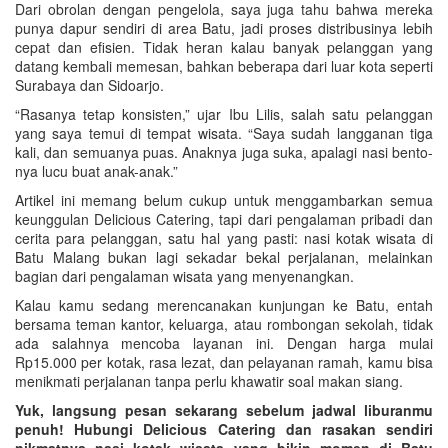
Dari obrolan dengan pengelola, saya juga tahu bahwa mereka
punya dapur sendiri di area Batu, jadi proses distribusinya lebih
cepat dan efisien. Tidak heran kalau banyak pelanggan yang
datang kembali memesan, bahkan beberapa dari luar kota seperti
Surabaya dan Sidoarjo.
“Rasanya tetap konsisten,” ujar Ibu Lilis, salah satu pelanggan
yang saya temui di tempat wisata. “Saya sudah langganan tiga
kali, dan semuanya puas. Anaknya juga suka, apalagi nasi bento-
nya lucu buat anak-anak.”
Artikel ini memang belum cukup untuk menggambarkan semua
keunggulan Delicious Catering, tapi dari pengalaman pribadi dan
cerita para pelanggan, satu hal yang pasti: nasi kotak wisata di
Batu Malang bukan lagi sekadar bekal perjalanan, melainkan
bagian dari pengalaman wisata yang menyenangkan.
Kalau kamu sedang merencanakan kunjungan ke Batu, entah
bersama teman kantor, keluarga, atau rombongan sekolah, tidak
ada salahnya mencoba layanan ini. Dengan harga mulai
Rp15.000 per kotak, rasa lezat, dan pelayanan ramah, kamu bisa
menikmati perjalanan tanpa perlu khawatir soal makan siang.
Yuk, langsung pesan sekarang sebelum jadwal liburanmu
penuh! Hubungi Delicious Catering dan rasakan sendiri
nikmatnya nasi kotak wisata yang bikin momen di Batu