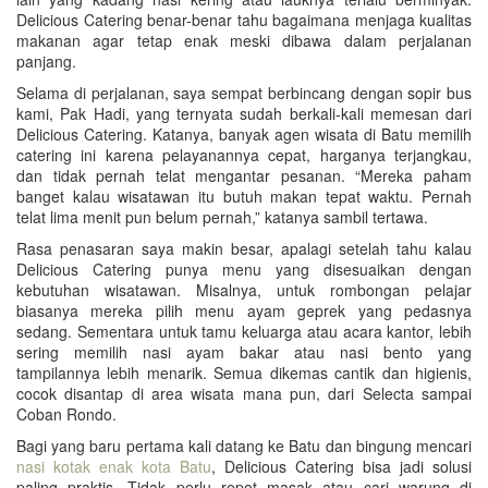
Delicious Catering benar-benar tahu bagaimana menjaga kualitas
makanan agar tetap enak meski dibawa dalam perjalanan
panjang.
Selama di perjalanan, saya sempat berbincang dengan sopir bus
kami, Pak Hadi, yang ternyata sudah berkali-kali memesan dari
Delicious Catering. Katanya, banyak agen wisata di Batu memilih
catering ini karena pelayanannya cepat, harganya terjangkau,
dan tidak pernah telat mengantar pesanan. “Mereka paham
banget kalau wisatawan itu butuh makan tepat waktu. Pernah
telat lima menit pun belum pernah,” katanya sambil tertawa.
Rasa penasaran saya makin besar, apalagi setelah tahu kalau
Delicious Catering punya menu yang disesuaikan dengan
kebutuhan wisatawan. Misalnya, untuk rombongan pelajar
biasanya mereka pilih menu ayam geprek yang pedasnya
sedang. Sementara untuk tamu keluarga atau acara kantor, lebih
sering memilih nasi ayam bakar atau nasi bento yang
tampilannya lebih menarik. Semua dikemas cantik dan higienis,
cocok disantap di area wisata mana pun, dari Selecta sampai
Coban Rondo.
Bagi yang baru pertama kali datang ke Batu dan bingung mencari
nasi kotak enak kota Batu
, Delicious Catering bisa jadi solusi
paling praktis. Tidak perlu repot masak atau cari warung di