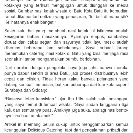
kotaknya yang terlihat menggugah untuk diunggah ke media
sosial. Gambar nasi kotak wisata di Batu Kota Batu itu kemudian
ramai dikomentari netizen yang penasaran, “Ini beli di mana sih?
Kelihatannya enak banget!”
Salah satu hal yang membuat nasi kotak ini istimewa adalah
kesegaran bahan masakannya. Ayamnya empuk, sambalnya
dibuat dari cabai segar, dan sayurnya tidak layu meski sudah
dikemas beberapa jam sebelumnya. Saya pribadi jarang
menemukan catering nasi kotak di Batu yang bisa menjaga rasa
seenak ini tanpa mengandalkan bumbu berlebihan.
Dari obrolan dengan pengelola, saya juga tahu bahwa mereka
punya dapur sendiri di area Batu, jadi proses distribusinya lebih
cepat dan efisien. Tidak heran kalau banyak pelanggan yang
datang kembali memesan, bahkan beberapa dari luar kota seperti
Surabaya dan Sidoarjo.
“Rasanya tetap konsisten,” ujar Ibu Lilis, salah satu pelanggan
yang saya temui di tempat wisata. “Saya sudah langganan tiga
kali, dan semuanya puas. Anaknya juga suka, apalagi nasi bento-
nya lucu buat anak-anak.”
Artikel ini memang belum cukup untuk menggambarkan semua
keunggulan Delicious Catering, tapi dari pengalaman pribadi dan