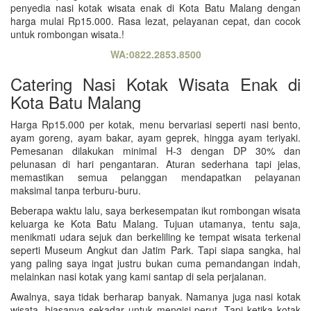
penyedia nasi kotak wisata enak di Kota Batu Malang dengan
harga mulai Rp15.000. Rasa lezat, pelayanan cepat, dan cocok
untuk rombongan wisata.!
WA:0822.2853.8500
Catering Nasi Kotak Wisata Enak di
Kota Batu Malang
Harga Rp15.000 per kotak, menu bervariasi seperti nasi bento,
ayam goreng, ayam bakar, ayam geprek, hingga ayam teriyaki.
Pemesanan dilakukan minimal H-3 dengan DP 30% dan
pelunasan di hari pengantaran. Aturan sederhana tapi jelas,
memastikan semua pelanggan mendapatkan pelayanan
maksimal tanpa terburu-buru.
Beberapa waktu lalu, saya berkesempatan ikut rombongan wisata
keluarga ke Kota Batu Malang. Tujuan utamanya, tentu saja,
menikmati udara sejuk dan berkeliling ke tempat wisata terkenal
seperti Museum Angkut dan Jatim Park. Tapi siapa sangka, hal
yang paling saya ingat justru bukan cuma pemandangan indah,
melainkan nasi kotak yang kami santap di sela perjalanan.
Awalnya, saya tidak berharap banyak. Namanya juga nasi kotak
wisata, biasanya sekadar untuk mengisi perut. Tapi ketika kotak