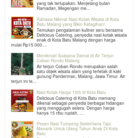
yang tak terlupakan. Menjelang bulan
Ramadan, Megengan me...
Rahasia Nikmat Nasi Kotak Wisata di Kota
Batu Malang yang Bikin Ketagihan!
Temukan pengalaman kuliner seru bersama
Delicious Catering, penyedia nasi kotak wisata
enak di Kota Batu Malang dengan harga
mulai Rp15.000....
Menikmati Suasana Damai di Air Terjun
Coban Rondo Malang
Air terjun Coban Rondo merupakan salah
satu objek wisata alam yang terletak di kaki
gunung Panderman, Malang, Jawa Timur. Air
terjun ini te...
Nasi Kotak Harga 15rb di Kota Batu
Delicious Catering di Kota Batu memang
dikenal sebagai penyedia berbagai hidangan
yang menggugah selera. Dengan harga
hanya 15 ribu rupiah, ...
Pesan Nasi Tumpeng Sederhana Tapi
Menarik Untuk Ulang Tahun Anak Di Kota
Batu