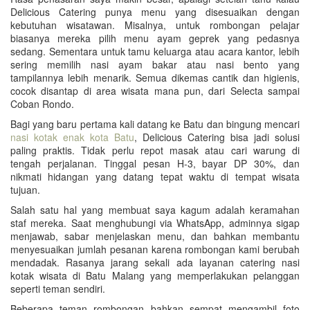
Delicious Catering punya menu yang disesuaikan dengan
kebutuhan wisatawan. Misalnya, untuk rombongan pelajar
biasanya mereka pilih menu ayam geprek yang pedasnya
sedang. Sementara untuk tamu keluarga atau acara kantor, lebih
sering memilih nasi ayam bakar atau nasi bento yang
tampilannya lebih menarik. Semua dikemas cantik dan higienis,
cocok disantap di area wisata mana pun, dari Selecta sampai
Coban Rondo.
Bagi yang baru pertama kali datang ke Batu dan bingung mencari
nasi kotak enak kota Batu
, Delicious Catering bisa jadi solusi
paling praktis. Tidak perlu repot masak atau cari warung di
tengah perjalanan. Tinggal pesan H-3, bayar DP 30%, dan
nikmati hidangan yang datang tepat waktu di tempat wisata
tujuan.
Salah satu hal yang membuat saya kagum adalah keramahan
staf mereka. Saat menghubungi via WhatsApp, adminnya sigap
menjawab, sabar menjelaskan menu, dan bahkan membantu
menyesuaikan jumlah pesanan karena rombongan kami berubah
mendadak. Rasanya jarang sekali ada layanan catering nasi
kotak wisata di Batu Malang yang memperlakukan pelanggan
seperti teman sendiri.
Beberapa teman rombongan bahkan sempat mengambil foto