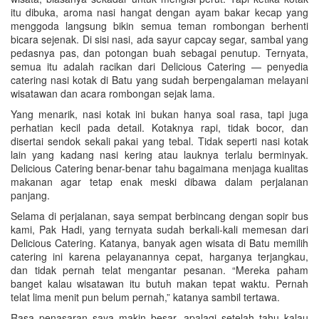
itu dibuka, aroma nasi hangat dengan ayam bakar kecap yang
menggoda langsung bikin semua teman rombongan berhenti
bicara sejenak. Di sisi nasi, ada sayur capcay segar, sambal yang
pedasnya pas, dan potongan buah sebagai penutup. Ternyata,
semua itu adalah racikan dari Delicious Catering — penyedia
catering nasi kotak di Batu yang sudah berpengalaman melayani
wisatawan dan acara rombongan sejak lama.
Yang menarik, nasi kotak ini bukan hanya soal rasa, tapi juga
perhatian kecil pada detail. Kotaknya rapi, tidak bocor, dan
disertai sendok sekali pakai yang tebal. Tidak seperti nasi kotak
lain yang kadang nasi kering atau lauknya terlalu berminyak.
Delicious Catering benar-benar tahu bagaimana menjaga kualitas
makanan agar tetap enak meski dibawa dalam perjalanan
panjang.
Selama di perjalanan, saya sempat berbincang dengan sopir bus
kami, Pak Hadi, yang ternyata sudah berkali-kali memesan dari
Delicious Catering. Katanya, banyak agen wisata di Batu memilih
catering ini karena pelayanannya cepat, harganya terjangkau,
dan tidak pernah telat mengantar pesanan. “Mereka paham
banget kalau wisatawan itu butuh makan tepat waktu. Pernah
telat lima menit pun belum pernah,” katanya sambil tertawa.
Rasa penasaran saya makin besar, apalagi setelah tahu kalau