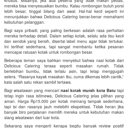
khusus. Misalnya, jika ada peserta yang tidak makan pedas,
mereka bisa menyesuaikan bumbu. Kalau rombongan butuh porsi
lebih besar, tinggal bilang dari awal. Hal-hal kecil seperti ini
menunjukkan bahwa Delicious Catering benar-benar memahami
kebutuhan pelanggan.
Bagi saya pribadi, yang paling berkesan adalah rasa perhatian
mereka terhadap detail. Dalam setiap kotak, selalu ada tisu kecil
dan sendok yang bersih, disertai label menu agar tidak tertukar.
Ini terlihat sederhana, tapi sangat membantu ketika pesanan
mencapai ratusan kotak untuk rombongan besar.
Beberapa teman saya bahkan menyebut bahwa nasi kotak dari
Delicious Catering terasa seperti masakan rumah. Tidak
berlebihan bumbu, tidak terlalu asin, tapi tetap menggugah
selera. “Rasanya kayak masakan ibu, cuma dikemas lebih cantik,”
kata salah satu rekan sambil tertawa.
Bagi wisatawan yang mencari
nasi kotak murah kota Batu
tapi
tetap ingin rasa istimewa, Delicious Catering jelas pilihan yang
aman. Harga Rp15.000 per kotak memang tampak sederhana,
tapi isi dan rasanya jauh melebihi ekspektasi. Tidak heran jika
banyak biro perjalanan memilih mereka untuk kebutuhan makan
siang wisatawan dari luar kota.
Sekarang saya mengerti kenapa begitu banyak review positif