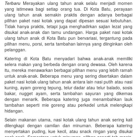
Terbaru
Merayakan ulang tahun anak selalu menjadi momen
yang istimewa bagi setiap orang tua. Di Kota Batu, perayaan
ulang tahun anak semakin praktis dengan adanya berbagai
pilihan paket nasi kotak yang dapat dipesan sesuai kebutuhan.
Tidak hanya praktis, tetapi juga menghadirkan sajian lezat yang
disukai anak-anak dan tamu undangan. Harga paket nasi kotak
ulang tahun anak di Kota Batu pun bervariasi, tergantung pada
pilihan menu, porsi, serta tambahan lainnya yang diinginkan oleh
pelanggan.
Katering di Kota Batu menyadari bahwa anak-anak memiliki
selera makan yang berbeda dengan orang dewasa. Oleh karena
itu, mereka menawarkan berbagai pilihan menu yang lebih ramah
untuk anak-anak. Beberapa menu yang sering disertakan dalam
paket nasi kotak ulang tahun anak antara lain nasi putih atau nasi
kuning, ayam goreng tepung, telur dadar atau telur balado, sosis
bakar, nugget ayam, serta tambahan sayuran yang dikemas
dengan menarik. Beberapa katering juga menambahkan lauk
tambahan seperti mie goreng atau perkedel untuk melengkapi
hidangan.
Selain makanan utama, nasi kotak ulang tahun anak sering kali
dilengkapi dengan camilan dan minuman. Beberapa katering
menyertakan puding, kue kecil, atau snack ringan yang disukai
anak-anak. Sementara untuk minuman, pilihan seperti teh manis,