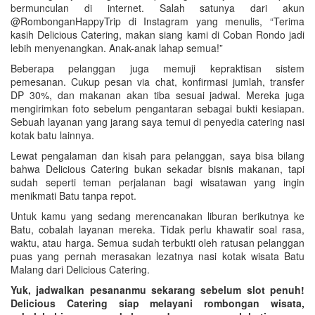
bermunculan di internet. Salah satunya dari akun
@RombonganHappyTrip di Instagram yang menulis, “Terima
kasih Delicious Catering, makan siang kami di Coban Rondo jadi
lebih menyenangkan. Anak-anak lahap semua!”
Beberapa pelanggan juga memuji kepraktisan sistem
pemesanan. Cukup pesan via chat, konfirmasi jumlah, transfer
DP 30%, dan makanan akan tiba sesuai jadwal. Mereka juga
mengirimkan foto sebelum pengantaran sebagai bukti kesiapan.
Sebuah layanan yang jarang saya temui di penyedia catering nasi
kotak batu lainnya.
Lewat pengalaman dan kisah para pelanggan, saya bisa bilang
bahwa Delicious Catering bukan sekadar bisnis makanan, tapi
sudah seperti teman perjalanan bagi wisatawan yang ingin
menikmati Batu tanpa repot.
Untuk kamu yang sedang merencanakan liburan berikutnya ke
Batu, cobalah layanan mereka. Tidak perlu khawatir soal rasa,
waktu, atau harga. Semua sudah terbukti oleh ratusan pelanggan
puas yang pernah merasakan lezatnya nasi kotak wisata Batu
Malang dari Delicious Catering.
Yuk, jadwalkan pesananmu sekarang sebelum slot penuh!
Delicious Catering siap melayani rombongan wisata,