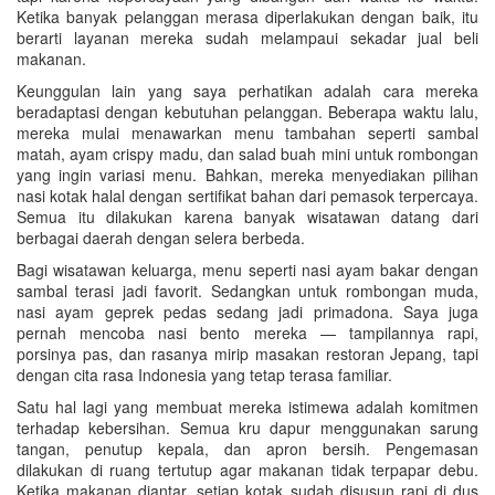
Ketika banyak pelanggan merasa diperlakukan dengan baik, itu
berarti layanan mereka sudah melampaui sekadar jual beli
makanan.
Keunggulan lain yang saya perhatikan adalah cara mereka
beradaptasi dengan kebutuhan pelanggan. Beberapa waktu lalu,
mereka mulai menawarkan menu tambahan seperti sambal
matah, ayam crispy madu, dan salad buah mini untuk rombongan
yang ingin variasi menu. Bahkan, mereka menyediakan pilihan
nasi kotak halal dengan sertifikat bahan dari pemasok terpercaya.
Semua itu dilakukan karena banyak wisatawan datang dari
berbagai daerah dengan selera berbeda.
Bagi wisatawan keluarga, menu seperti nasi ayam bakar dengan
sambal terasi jadi favorit. Sedangkan untuk rombongan muda,
nasi ayam geprek pedas sedang jadi primadona. Saya juga
pernah mencoba nasi bento mereka — tampilannya rapi,
porsinya pas, dan rasanya mirip masakan restoran Jepang, tapi
dengan cita rasa Indonesia yang tetap terasa familiar.
Satu hal lagi yang membuat mereka istimewa adalah komitmen
terhadap kebersihan. Semua kru dapur menggunakan sarung
tangan, penutup kepala, dan apron bersih. Pengemasan
dilakukan di ruang tertutup agar makanan tidak terpapar debu.
Ketika makanan diantar, setiap kotak sudah disusun rapi di dus