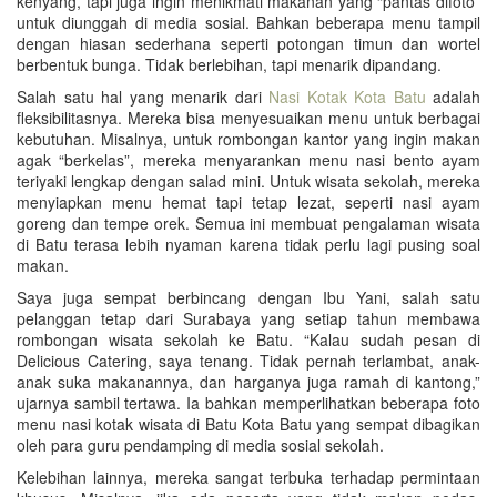
kenyang, tapi juga ingin menikmati makanan yang “pantas difoto”
untuk diunggah di media sosial. Bahkan beberapa menu tampil
dengan hiasan sederhana seperti potongan timun dan wortel
berbentuk bunga. Tidak berlebihan, tapi menarik dipandang.
Salah satu hal yang menarik dari
Nasi Kotak Kota Batu
adalah
fleksibilitasnya. Mereka bisa menyesuaikan menu untuk berbagai
kebutuhan. Misalnya, untuk rombongan kantor yang ingin makan
agak “berkelas”, mereka menyarankan menu nasi bento ayam
teriyaki lengkap dengan salad mini. Untuk wisata sekolah, mereka
menyiapkan menu hemat tapi tetap lezat, seperti nasi ayam
goreng dan tempe orek. Semua ini membuat pengalaman wisata
di Batu terasa lebih nyaman karena tidak perlu lagi pusing soal
makan.
Saya juga sempat berbincang dengan Ibu Yani, salah satu
pelanggan tetap dari Surabaya yang setiap tahun membawa
rombongan wisata sekolah ke Batu. “Kalau sudah pesan di
Delicious Catering, saya tenang. Tidak pernah terlambat, anak-
anak suka makanannya, dan harganya juga ramah di kantong,”
ujarnya sambil tertawa. Ia bahkan memperlihatkan beberapa foto
menu nasi kotak wisata di Batu Kota Batu yang sempat dibagikan
oleh para guru pendamping di media sosial sekolah.
Kelebihan lainnya, mereka sangat terbuka terhadap permintaan