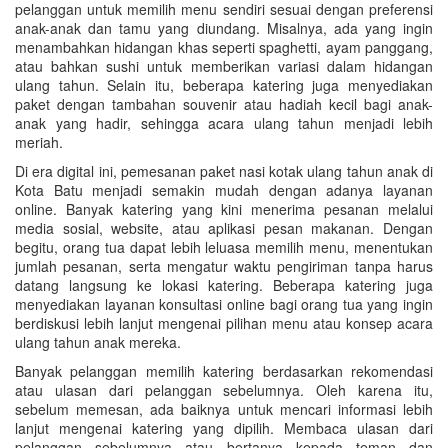
pelanggan untuk memilih menu sendiri sesuai dengan preferensi
anak-anak dan tamu yang diundang. Misalnya, ada yang ingin
menambahkan hidangan khas seperti spaghetti, ayam panggang,
atau bahkan sushi untuk memberikan variasi dalam hidangan
ulang tahun. Selain itu, beberapa katering juga menyediakan
paket dengan tambahan souvenir atau hadiah kecil bagi anak-
anak yang hadir, sehingga acara ulang tahun menjadi lebih
meriah.
Di era digital ini, pemesanan paket nasi kotak ulang tahun anak di
Kota Batu menjadi semakin mudah dengan adanya layanan
online. Banyak katering yang kini menerima pesanan melalui
media sosial, website, atau aplikasi pesan makanan. Dengan
begitu, orang tua dapat lebih leluasa memilih menu, menentukan
jumlah pesanan, serta mengatur waktu pengiriman tanpa harus
datang langsung ke lokasi katering. Beberapa katering juga
menyediakan layanan konsultasi online bagi orang tua yang ingin
berdiskusi lebih lanjut mengenai pilihan menu atau konsep acara
ulang tahun anak mereka.
Banyak pelanggan memilih katering berdasarkan rekomendasi
atau ulasan dari pelanggan sebelumnya. Oleh karena itu,
sebelum memesan, ada baiknya untuk mencari informasi lebih
lanjut mengenai katering yang dipilih. Membaca ulasan dari
pelanggan sebelumnya atau bertanya kepada teman dan