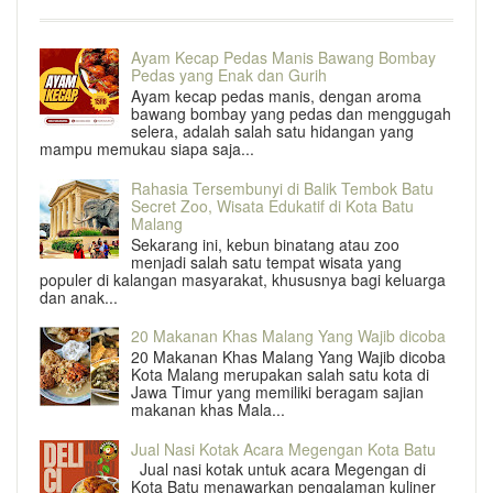
Ayam Kecap Pedas Manis Bawang Bombay
Pedas yang Enak dan Gurih
Ayam kecap pedas manis, dengan aroma
bawang bombay yang pedas dan menggugah
selera, adalah salah satu hidangan yang
mampu memukau siapa saja...
Rahasia Tersembunyi di Balik Tembok Batu
Secret Zoo, Wisata Edukatif di Kota Batu
Malang
Sekarang ini, kebun binatang atau zoo
menjadi salah satu tempat wisata yang
populer di kalangan masyarakat, khususnya bagi keluarga
dan anak...
20 Makanan Khas Malang Yang Wajib dicoba
20 Makanan Khas Malang Yang Wajib dicoba
Kota Malang merupakan salah satu kota di
Jawa Timur yang memiliki beragam sajian
makanan khas Mala...
Jual Nasi Kotak Acara Megengan Kota Batu
Jual nasi kotak untuk acara Megengan di
Kota Batu menawarkan pengalaman kuliner