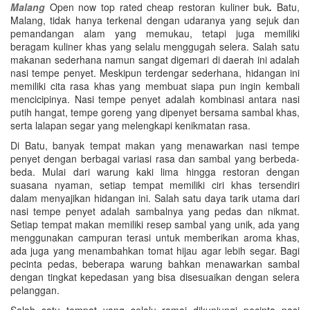
Malang
Open now top rated cheap restoran kuliner buk
.
Batu,
Malang, tidak hanya terkenal dengan udaranya yang sejuk dan
pemandangan alam yang memukau, tetapi juga memiliki
beragam kuliner khas yang selalu menggugah selera. Salah satu
makanan sederhana namun sangat digemari di daerah ini adalah
nasi tempe penyet. Meskipun terdengar sederhana, hidangan ini
memiliki cita rasa khas yang membuat siapa pun ingin kembali
mencicipinya. Nasi tempe penyet adalah kombinasi antara nasi
putih hangat, tempe goreng yang dipenyet bersama sambal khas,
serta lalapan segar yang melengkapi kenikmatan rasa.
Di Batu, banyak tempat makan yang menawarkan nasi tempe
penyet dengan berbagai variasi rasa dan sambal yang berbeda-
beda. Mulai dari warung kaki lima hingga restoran dengan
suasana nyaman, setiap tempat memiliki ciri khas tersendiri
dalam menyajikan hidangan ini. Salah satu daya tarik utama dari
nasi tempe penyet adalah sambalnya yang pedas dan nikmat.
Setiap tempat makan memiliki resep sambal yang unik, ada yang
menggunakan campuran terasi untuk memberikan aroma khas,
ada juga yang menambahkan tomat hijau agar lebih segar. Bagi
pecinta pedas, beberapa warung bahkan menawarkan sambal
dengan tingkat kepedasan yang bisa disesuaikan dengan selera
pelanggan.
Salah satu tempat yang selalu ramai dikunjungi pecinta nasi