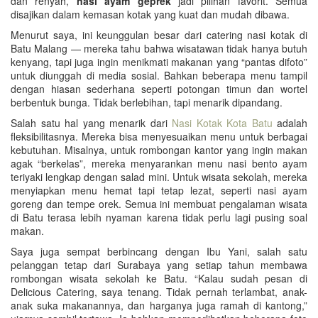
dan renyah,
nasi ayam geprek
jadi pilihan favorit. Semua
disajikan dalam kemasan kotak yang kuat dan mudah dibawa.
Menurut saya, ini keunggulan besar dari catering nasi kotak di
Batu Malang — mereka tahu bahwa wisatawan tidak hanya butuh
kenyang, tapi juga ingin menikmati makanan yang “pantas difoto”
untuk diunggah di media sosial. Bahkan beberapa menu tampil
dengan hiasan sederhana seperti potongan timun dan wortel
berbentuk bunga. Tidak berlebihan, tapi menarik dipandang.
Salah satu hal yang menarik dari
Nasi Kotak Kota Batu
adalah
fleksibilitasnya. Mereka bisa menyesuaikan menu untuk berbagai
kebutuhan. Misalnya, untuk rombongan kantor yang ingin makan
agak “berkelas”, mereka menyarankan menu nasi bento ayam
teriyaki lengkap dengan salad mini. Untuk wisata sekolah, mereka
menyiapkan menu hemat tapi tetap lezat, seperti nasi ayam
goreng dan tempe orek. Semua ini membuat pengalaman wisata
di Batu terasa lebih nyaman karena tidak perlu lagi pusing soal
makan.
Saya juga sempat berbincang dengan Ibu Yani, salah satu
pelanggan tetap dari Surabaya yang setiap tahun membawa
rombongan wisata sekolah ke Batu. “Kalau sudah pesan di
Delicious Catering, saya tenang. Tidak pernah terlambat, anak-
anak suka makanannya, dan harganya juga ramah di kantong,”