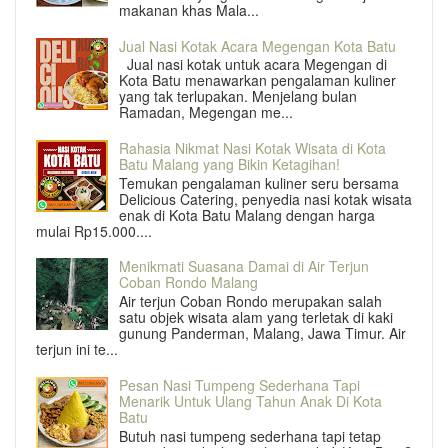
makanan khas Mala...
Jual Nasi Kotak Acara Megengan Kota Batu
Jual nasi kotak untuk acara Megengan di
Kota Batu menawarkan pengalaman kuliner
yang tak terlupakan. Menjelang bulan
Ramadan, Megengan me...
Rahasia Nikmat Nasi Kotak Wisata di Kota
Batu Malang yang Bikin Ketagihan!
Temukan pengalaman kuliner seru bersama
Delicious Catering, penyedia nasi kotak wisata
enak di Kota Batu Malang dengan harga
mulai Rp15.000....
Menikmati Suasana Damai di Air Terjun
Coban Rondo Malang
Air terjun Coban Rondo merupakan salah
satu objek wisata alam yang terletak di kaki
gunung Panderman, Malang, Jawa Timur. Air
terjun ini te...
Pesan Nasi Tumpeng Sederhana Tapi
Menarik Untuk Ulang Tahun Anak Di Kota
Batu
Butuh nasi tumpeng sederhana tapi tetap