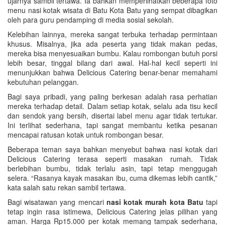
ujarnya sambil tertawa. Ia bahkan memperlihatkan beberapa foto
menu nasi kotak wisata di Batu Kota Batu yang sempat dibagikan
oleh para guru pendamping di media sosial sekolah.
Kelebihan lainnya, mereka sangat terbuka terhadap permintaan
khusus. Misalnya, jika ada peserta yang tidak makan pedas,
mereka bisa menyesuaikan bumbu. Kalau rombongan butuh porsi
lebih besar, tinggal bilang dari awal. Hal-hal kecil seperti ini
menunjukkan bahwa Delicious Catering benar-benar memahami
kebutuhan pelanggan.
Bagi saya pribadi, yang paling berkesan adalah rasa perhatian
mereka terhadap detail. Dalam setiap kotak, selalu ada tisu kecil
dan sendok yang bersih, disertai label menu agar tidak tertukar.
Ini terlihat sederhana, tapi sangat membantu ketika pesanan
mencapai ratusan kotak untuk rombongan besar.
Beberapa teman saya bahkan menyebut bahwa nasi kotak dari
Delicious Catering terasa seperti masakan rumah. Tidak
berlebihan bumbu, tidak terlalu asin, tapi tetap menggugah
selera. “Rasanya kayak masakan ibu, cuma dikemas lebih cantik,”
kata salah satu rekan sambil tertawa.
Bagi wisatawan yang mencari
nasi kotak murah kota Batu
tapi
tetap ingin rasa istimewa, Delicious Catering jelas pilihan yang
aman. Harga Rp15.000 per kotak memang tampak sederhana,