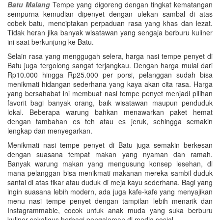
Batu Malang
Tempe yang digoreng dengan tingkat kematangan
sempurna kemudian dipenyet dengan ulekan sambal di atas
cobek batu, menciptakan perpaduan rasa yang khas dan lezat.
Tidak heran jika banyak wisatawan yang sengaja berburu kuliner
ini saat berkunjung ke Batu.
Selain rasa yang menggugah selera, harga nasi tempe penyet di
Batu juga tergolong sangat terjangkau. Dengan harga mulai dari
Rp10.000 hingga Rp25.000 per porsi, pelanggan sudah bisa
menikmati hidangan sederhana yang kaya akan cita rasa. Harga
yang bersahabat ini membuat nasi tempe penyet menjadi pilihan
favorit bagi banyak orang, baik wisatawan maupun penduduk
lokal. Beberapa warung bahkan menawarkan paket hemat
dengan tambahan es teh atau es jeruk, sehingga semakin
lengkap dan menyegarkan.
Menikmati nasi tempe penyet di Batu juga semakin berkesan
dengan suasana tempat makan yang nyaman dan ramah.
Banyak warung makan yang mengusung konsep lesehan, di
mana pelanggan bisa menikmati makanan mereka sambil duduk
santai di atas tikar atau duduk di meja kayu sederhana. Bagi yang
ingin suasana lebih modern, ada juga kafe-kafe yang menyajikan
menu nasi tempe penyet dengan tampilan lebih menarik dan
Instagrammable, cocok untuk anak muda yang suka berburu
kuliner sekaligus berbagi pengalaman di media sosial.