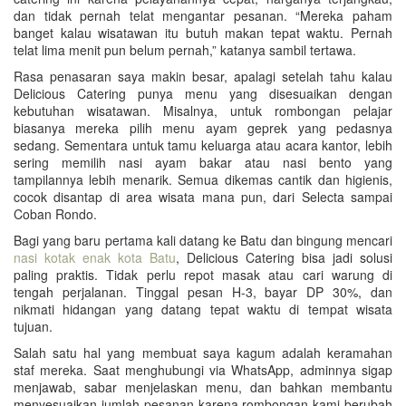
dan tidak pernah telat mengantar pesanan. “Mereka paham
banget kalau wisatawan itu butuh makan tepat waktu. Pernah
telat lima menit pun belum pernah,” katanya sambil tertawa.
Rasa penasaran saya makin besar, apalagi setelah tahu kalau
Delicious Catering punya menu yang disesuaikan dengan
kebutuhan wisatawan. Misalnya, untuk rombongan pelajar
biasanya mereka pilih menu ayam geprek yang pedasnya
sedang. Sementara untuk tamu keluarga atau acara kantor, lebih
sering memilih nasi ayam bakar atau nasi bento yang
tampilannya lebih menarik. Semua dikemas cantik dan higienis,
cocok disantap di area wisata mana pun, dari Selecta sampai
Coban Rondo.
Bagi yang baru pertama kali datang ke Batu dan bingung mencari
nasi kotak enak kota Batu
, Delicious Catering bisa jadi solusi
paling praktis. Tidak perlu repot masak atau cari warung di
tengah perjalanan. Tinggal pesan H-3, bayar DP 30%, dan
nikmati hidangan yang datang tepat waktu di tempat wisata
tujuan.
Salah satu hal yang membuat saya kagum adalah keramahan
staf mereka. Saat menghubungi via WhatsApp, adminnya sigap
menjawab, sabar menjelaskan menu, dan bahkan membantu
menyesuaikan jumlah pesanan karena rombongan kami berubah