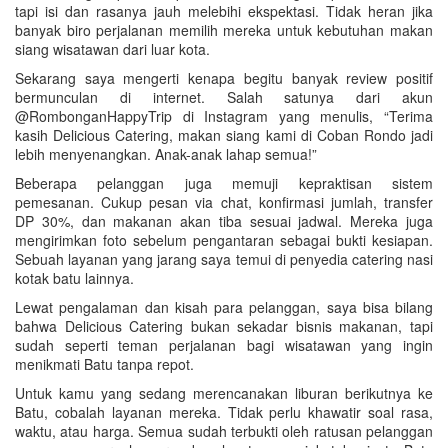
tapi isi dan rasanya jauh melebihi ekspektasi. Tidak heran jika
banyak biro perjalanan memilih mereka untuk kebutuhan makan
siang wisatawan dari luar kota.
Sekarang saya mengerti kenapa begitu banyak review positif
bermunculan di internet. Salah satunya dari akun
@RombonganHappyTrip di Instagram yang menulis, “Terima
kasih Delicious Catering, makan siang kami di Coban Rondo jadi
lebih menyenangkan. Anak-anak lahap semua!”
Beberapa pelanggan juga memuji kepraktisan sistem
pemesanan. Cukup pesan via chat, konfirmasi jumlah, transfer
DP 30%, dan makanan akan tiba sesuai jadwal. Mereka juga
mengirimkan foto sebelum pengantaran sebagai bukti kesiapan.
Sebuah layanan yang jarang saya temui di penyedia catering nasi
kotak batu lainnya.
Lewat pengalaman dan kisah para pelanggan, saya bisa bilang
bahwa Delicious Catering bukan sekadar bisnis makanan, tapi
sudah seperti teman perjalanan bagi wisatawan yang ingin
menikmati Batu tanpa repot.
Untuk kamu yang sedang merencanakan liburan berikutnya ke
Batu, cobalah layanan mereka. Tidak perlu khawatir soal rasa,
waktu, atau harga. Semua sudah terbukti oleh ratusan pelanggan