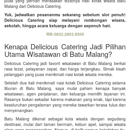
puas yang pernah merasakan lezatnya nasi kotak wisata Batu
Malang dari Delicious Catering.
Yuk, jadwalkan pesananmu sekarang sebelum slot penuh!
Delicious Catering siap melayani rombongan wisata,
sekolah, hingga acara keluarga dengan sepenuh hati.
WA:0822.2853.8500
Kenapa Delicious Catering Jadi Pilihan
Utama Wisatawan di Batu Malang?
Delicious Catering jadi favorit wisatawan di Batu Malang berkat
rasa lezat, pelayanan cepat, dan harga terjangkau. Simak kisah
pelanggan yang puas menikmati nasi kotak wisata mereka.
Setelah dua kali menikmati nasi kotak Delicious Catering selama
liburan di Batu Malang, saya mulai paham kenapa banyak
wisatawan, agen perjalanan, dan keluarga memilih layanan ini.
Rasanya bukan sekadar karena makanan yang enak, tapi karena
keseluruhan pengalaman yang mereka tawarkan terasa tulus dan
menyenangkan.
Batu Malang dikenal sebagai kota wisata dengan segudang
destinasi, mulai dari taman bermain, kebun apel, sampai wisata
alam yang menenangkan. Namun, di balik semua keindahan itu,