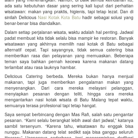
ada satu kebutuhan dasar yang sering kali luput dari perhatian
wisatawan: makan yang praktis, higienis, tapi tetap lezat. Dan di
sinilah Delicious
Nasi Kotak Kota Batu
hadir sebagai solusi yang
benar-benar bisa diandalkan.
Dalam setiap perjalanan wisata, waktu adalah hal penting. Jadwal
padat membuat kita tidak selalu bisa mampir ke restoran. Banyak
wisatawan yang akhirnya memilih nasi kotak di Batu sebagai
alternatif cepat. Tapi sayangnya, tidak semua catering bisa
memberikan rasa dan pelayanan yang memuaskan. Beberapa
teman saya bahkan pernah kecewa karena makanan datang
terlambat atau rasa lauknya hambar.
Delicious Catering berbeda. Mereka bukan hanya menjual
makanan, tapi juga memberikan pengalaman makan yang
menyenangkan. Dari cara mereka melayani pelanggan,
menyiapkan pesanan dengan teliti, hingga cara mereka
mengantarkan nasi kotak wisata di Batu Malang tepat waktu,
semuanya terasa profesional tapi tetap hangat.
Saya sempat berbincang dengan Mas Rafi, salah satu pengantar
pesanan. “Kami selalu berangkat lebih awal dari jadwal,” katanya
sambil tersenyum. “Karena tahu, wisatawan itu enggak bisa
nunggu. Makanan datang telat sedikit saja bisa ganggu seluruh
itinerary.” Ucapannya sederhana, tapi mencerminkan dedikasi