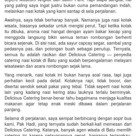
yang paling saya ingat justru bukan cuma pemandangan indah,
melainkan nasi kotak yang kami santap di sela perjalanan.
Awalnya, saya tidak berharap banyak. Namanya juga nasi kotak
wisata, biasanya sekadar untuk mengisi perut. Tapi ketika kotak
itu dibuka, aroma nasi hangat dengan ayam bakar kecap yang
menggoda langsung bikin semua teman rombongan berhenti
bicara sejenak. Di sisi nasi, ada sayur capcay segar, sambal yang
pedasnya pas, dan potongan buah sebagai penutup. Ternyata,
semua itu adalah racikan dari Delicious Catering — penyedia
catering nasi kotak di Batu yang sudah berpengalaman melayani
wisatawan dan acara rombongan sejak lama.
Yang menarik, nasi kotak ini bukan hanya soal rasa, tapi juga
perhatian kecil pada detail. Kotaknya rapi, tidak bocor, dan
disertai sendok sekali pakai yang tebal. Tidak seperti nasi kotak
lain yang kadang nasi kering atau lauknya terlalu berminyak.
Delicious Catering benar-benar tahu bagaimana menjaga kualitas
makanan agar tetap enak meski dibawa dalam perjalanan
panjang.
Selama di perjalanan, saya sempat berbincang dengan sopir bus
kami, Pak Hadi, yang ternyata sudah berkali-kali memesan dari
Delicious Catering. Katanya, banyak agen wisata di Batu memilih
catering ini karena pelayanannya cepat, harganya terjangkau,