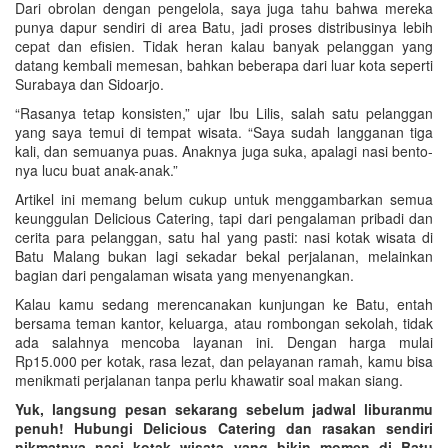
Dari obrolan dengan pengelola, saya juga tahu bahwa mereka
punya dapur sendiri di area Batu, jadi proses distribusinya lebih
cepat dan efisien. Tidak heran kalau banyak pelanggan yang
datang kembali memesan, bahkan beberapa dari luar kota seperti
Surabaya dan Sidoarjo.
“Rasanya tetap konsisten,” ujar Ibu Lilis, salah satu pelanggan
yang saya temui di tempat wisata. “Saya sudah langganan tiga
kali, dan semuanya puas. Anaknya juga suka, apalagi nasi bento-
nya lucu buat anak-anak.”
Artikel ini memang belum cukup untuk menggambarkan semua
keunggulan Delicious Catering, tapi dari pengalaman pribadi dan
cerita para pelanggan, satu hal yang pasti: nasi kotak wisata di
Batu Malang bukan lagi sekadar bekal perjalanan, melainkan
bagian dari pengalaman wisata yang menyenangkan.
Kalau kamu sedang merencanakan kunjungan ke Batu, entah
bersama teman kantor, keluarga, atau rombongan sekolah, tidak
ada salahnya mencoba layanan ini. Dengan harga mulai
Rp15.000 per kotak, rasa lezat, dan pelayanan ramah, kamu bisa
menikmati perjalanan tanpa perlu khawatir soal makan siang.
Yuk, langsung pesan sekarang sebelum jadwal liburanmu
penuh! Hubungi Delicious Catering dan rasakan sendiri
nikmatnya nasi kotak wisata yang bikin momen di Batu