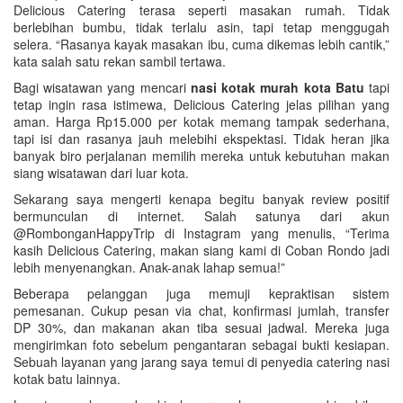
Delicious Catering terasa seperti masakan rumah. Tidak
berlebihan bumbu, tidak terlalu asin, tapi tetap menggugah
selera. “Rasanya kayak masakan ibu, cuma dikemas lebih cantik,”
kata salah satu rekan sambil tertawa.
Bagi wisatawan yang mencari
nasi kotak murah kota Batu
tapi
tetap ingin rasa istimewa, Delicious Catering jelas pilihan yang
aman. Harga Rp15.000 per kotak memang tampak sederhana,
tapi isi dan rasanya jauh melebihi ekspektasi. Tidak heran jika
banyak biro perjalanan memilih mereka untuk kebutuhan makan
siang wisatawan dari luar kota.
Sekarang saya mengerti kenapa begitu banyak review positif
bermunculan di internet. Salah satunya dari akun
@RombonganHappyTrip di Instagram yang menulis, “Terima
kasih Delicious Catering, makan siang kami di Coban Rondo jadi
lebih menyenangkan. Anak-anak lahap semua!”
Beberapa pelanggan juga memuji kepraktisan sistem
pemesanan. Cukup pesan via chat, konfirmasi jumlah, transfer
DP 30%, dan makanan akan tiba sesuai jadwal. Mereka juga
mengirimkan foto sebelum pengantaran sebagai bukti kesiapan.
Sebuah layanan yang jarang saya temui di penyedia catering nasi
kotak batu lainnya.