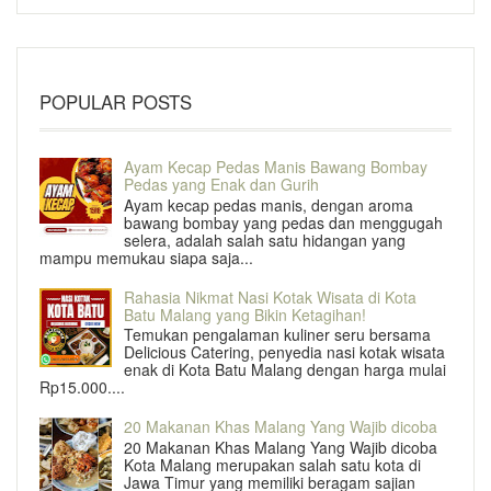
POPULAR POSTS
Ayam Kecap Pedas Manis Bawang Bombay
Pedas yang Enak dan Gurih
Ayam kecap pedas manis, dengan aroma
bawang bombay yang pedas dan menggugah
selera, adalah salah satu hidangan yang
mampu memukau siapa saja...
Rahasia Nikmat Nasi Kotak Wisata di Kota
Batu Malang yang Bikin Ketagihan!
Temukan pengalaman kuliner seru bersama
Delicious Catering, penyedia nasi kotak wisata
enak di Kota Batu Malang dengan harga mulai
Rp15.000....
20 Makanan Khas Malang Yang Wajib dicoba
20 Makanan Khas Malang Yang Wajib dicoba
Kota Malang merupakan salah satu kota di
Jawa Timur yang memiliki beragam sajian