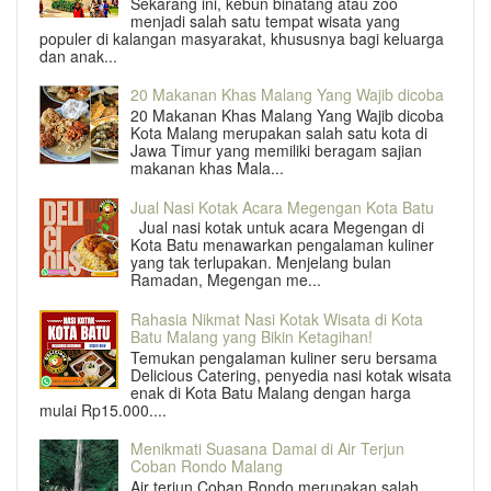
Sekarang ini, kebun binatang atau zoo
menjadi salah satu tempat wisata yang
populer di kalangan masyarakat, khususnya bagi keluarga
dan anak...
20 Makanan Khas Malang Yang Wajib dicoba
20 Makanan Khas Malang Yang Wajib dicoba
Kota Malang merupakan salah satu kota di
Jawa Timur yang memiliki beragam sajian
makanan khas Mala...
Jual Nasi Kotak Acara Megengan Kota Batu
Jual nasi kotak untuk acara Megengan di
Kota Batu menawarkan pengalaman kuliner
yang tak terlupakan. Menjelang bulan
Ramadan, Megengan me...
Rahasia Nikmat Nasi Kotak Wisata di Kota
Batu Malang yang Bikin Ketagihan!
Temukan pengalaman kuliner seru bersama
Delicious Catering, penyedia nasi kotak wisata
enak di Kota Batu Malang dengan harga
mulai Rp15.000....
Menikmati Suasana Damai di Air Terjun
Coban Rondo Malang
Air terjun Coban Rondo merupakan salah