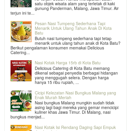
satu objek wisata alam yang terletak di kaki
gunung Panderman, Malang, Jawa Timur. Air
terjun ini te...
Pesan Nasi Tumpeng Sederhana Tapi
Menarik Untuk Ulang Tahun Anak Di Kota
Batu
Butuh nasi tumpeng sederhana tapi tetap
menarik untuk ulang tahun anak di Kota Batu?
Berikut pengalaman konsumen memakai Delicious
Catering...
Nasi Kotak Harga 15rb di Kota Batu
Delicious Catering di Kota Batu memang
dikenal sebagai penyedia berbagai hidangan
yang menggugah selera. Dengan harga
hanya 15 ribu rupiah, ...
Cicipi Kelezatan Nasi Bungkus Malang yang
Enak Murah Meriah
Nasi bungkus Malang mungkin sudah tidak
asing lagi bagi mereka yang gemar mencicipi
kuliner khas Jawa Timur. Di Malang, nasi
bungkus menjad...
Nasi Kotak Isi Rendang Daging Sapi Empuk