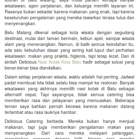
wisatawan, agen perjalanan, dan keluarga memilih layanan ini.
Rasanya bukan sekadar karena makanan yang enak, tapi karena
keseluruhan pengalaman yang mereka tawarkan terasa tulus dan
menyenangkan.
Batu Malang dikenal sebagai kota wisata dengan segudang
destinasi, mulai dari taman bermain, kebun apel, sampai wisata
alam yang menenangkan. Namun, di balik semua keindahan itu,
ada satu kebutuhan dasar yang sering kali luput dari perhatian
wisatawan: makan yang praktis, higienis, tapi tetap lezat. Dan di
sinilah Delicious
Nasi Kotak Kota Batu
hadir sebagai solusi yang
benar-benar bisa diandalkan.
Dalam setiap perjalanan wisata, waktu adalah hal penting. Jadwal
padat membuat kita tidak selalu bisa mampir ke restoran. Banyak
wisatawan yang akhirnya memilih nasi kotak di Batu sebagai
alternatif cepat. Tapi sayangnya, tidak semua catering bisa
memberikan rasa dan pelayanan yang memuaskan. Beberapa
teman saya bahkan pernah kecewa karena makanan datang
terlambat atau rasa lauknya hambar.
Delicious Catering berbeda. Mereka bukan hanya menjual
makanan, tapi juga memberikan pengalaman makan yang
menyenangkan. Dari cara mereka melayani pelanggan,
menyiapkan pesanan dengan teliti, hingga cara mereka