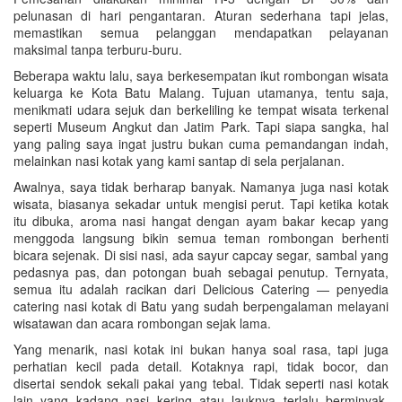
pelunasan di hari pengantaran. Aturan sederhana tapi jelas,
memastikan semua pelanggan mendapatkan pelayanan
maksimal tanpa terburu-buru.
Beberapa waktu lalu, saya berkesempatan ikut rombongan wisata
keluarga ke Kota Batu Malang. Tujuan utamanya, tentu saja,
menikmati udara sejuk dan berkeliling ke tempat wisata terkenal
seperti Museum Angkut dan Jatim Park. Tapi siapa sangka, hal
yang paling saya ingat justru bukan cuma pemandangan indah,
melainkan nasi kotak yang kami santap di sela perjalanan.
Awalnya, saya tidak berharap banyak. Namanya juga nasi kotak
wisata, biasanya sekadar untuk mengisi perut. Tapi ketika kotak
itu dibuka, aroma nasi hangat dengan ayam bakar kecap yang
menggoda langsung bikin semua teman rombongan berhenti
bicara sejenak. Di sisi nasi, ada sayur capcay segar, sambal yang
pedasnya pas, dan potongan buah sebagai penutup. Ternyata,
semua itu adalah racikan dari Delicious Catering — penyedia
catering nasi kotak di Batu yang sudah berpengalaman melayani
wisatawan dan acara rombongan sejak lama.
Yang menarik, nasi kotak ini bukan hanya soal rasa, tapi juga
perhatian kecil pada detail. Kotaknya rapi, tidak bocor, dan
disertai sendok sekali pakai yang tebal. Tidak seperti nasi kotak
lain yang kadang nasi kering atau lauknya terlalu berminyak.