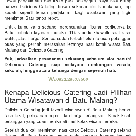
Lewat pengalaman dan kisah para pelanggan, saya bisa bilang
bahwa Delicious Catering bukan sekadar bisnis makanan, tapi
sudah seperti teman perjalanan bagi wisatawan yang ingin
menikmati Batu tanpa repot.
Untuk kamu yang sedang merencanakan liburan berikutnya ke
Batu, cobalah layanan mereka. Tidak perlu khawatir soal rasa,
waktu, atau harga. Semua sudah terbukti oleh ratusan pelanggan
puas yang pernah merasakan lezatnya nasi kotak wisata Batu
Malang dari Delicious Catering.
Yuk, jadwalkan pesananmu sekarang sebelum slot penuh!
Delicious Catering siap melayani rombongan wisata,
sekolah, hingga acara keluarga dengan sepenuh hati.
WA:0822.2853.8500
Kenapa Delicious Catering Jadi Pilihan
Utama Wisatawan di Batu Malang?
Delicious Catering jadi favorit wisatawan di Batu Malang berkat
rasa lezat, pelayanan cepat, dan harga terjangkau. Simak kisah
pelanggan yang puas menikmati nasi kotak wisata mereka.
Setelah dua kali menikmati nasi kotak Delicious Catering selama
liburan di Batu Malang, saya mulai paham kenapa banyak