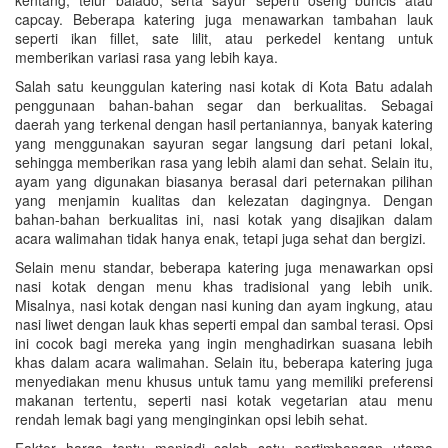
capcay. Beberapa katering juga menawarkan tambahan lauk
seperti ikan fillet, sate lilit, atau perkedel kentang untuk
memberikan variasi rasa yang lebih kaya.
Salah satu keunggulan katering nasi kotak di Kota Batu adalah
penggunaan bahan-bahan segar dan berkualitas. Sebagai
daerah yang terkenal dengan hasil pertaniannya, banyak katering
yang menggunakan sayuran segar langsung dari petani lokal,
sehingga memberikan rasa yang lebih alami dan sehat. Selain itu,
ayam yang digunakan biasanya berasal dari peternakan pilihan
yang menjamin kualitas dan kelezatan dagingnya. Dengan
bahan-bahan berkualitas ini, nasi kotak yang disajikan dalam
acara walimahan tidak hanya enak, tetapi juga sehat dan bergizi.
Selain menu standar, beberapa katering juga menawarkan opsi
nasi kotak dengan menu khas tradisional yang lebih unik.
Misalnya, nasi kotak dengan nasi kuning dan ayam ingkung, atau
nasi liwet dengan lauk khas seperti empal dan sambal terasi. Opsi
ini cocok bagi mereka yang ingin menghadirkan suasana lebih
khas dalam acara walimahan. Selain itu, beberapa katering juga
menyediakan menu khusus untuk tamu yang memiliki preferensi
makanan tertentu, seperti nasi kotak vegetarian atau menu
rendah lemak bagi yang menginginkan opsi lebih sehat.
Faktor harga tentu menjadi salah satu pertimbangan utama