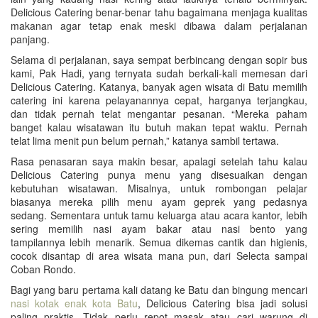
Delicious Catering benar-benar tahu bagaimana menjaga kualitas
makanan agar tetap enak meski dibawa dalam perjalanan
panjang.
Selama di perjalanan, saya sempat berbincang dengan sopir bus
kami, Pak Hadi, yang ternyata sudah berkali-kali memesan dari
Delicious Catering. Katanya, banyak agen wisata di Batu memilih
catering ini karena pelayanannya cepat, harganya terjangkau,
dan tidak pernah telat mengantar pesanan. “Mereka paham
banget kalau wisatawan itu butuh makan tepat waktu. Pernah
telat lima menit pun belum pernah,” katanya sambil tertawa.
Rasa penasaran saya makin besar, apalagi setelah tahu kalau
Delicious Catering punya menu yang disesuaikan dengan
kebutuhan wisatawan. Misalnya, untuk rombongan pelajar
biasanya mereka pilih menu ayam geprek yang pedasnya
sedang. Sementara untuk tamu keluarga atau acara kantor, lebih
sering memilih nasi ayam bakar atau nasi bento yang
tampilannya lebih menarik. Semua dikemas cantik dan higienis,
cocok disantap di area wisata mana pun, dari Selecta sampai
Coban Rondo.
Bagi yang baru pertama kali datang ke Batu dan bingung mencari
nasi kotak enak kota Batu
, Delicious Catering bisa jadi solusi
paling praktis. Tidak perlu repot masak atau cari warung di