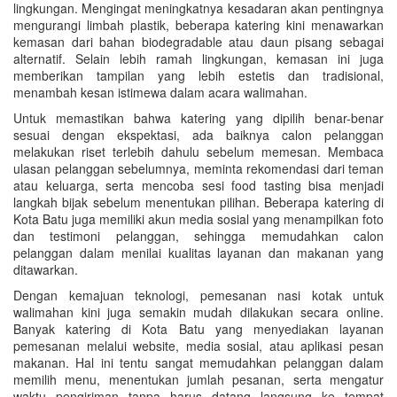
lingkungan. Mengingat meningkatnya kesadaran akan pentingnya
mengurangi limbah plastik, beberapa katering kini menawarkan
kemasan dari bahan biodegradable atau daun pisang sebagai
alternatif. Selain lebih ramah lingkungan, kemasan ini juga
memberikan tampilan yang lebih estetis dan tradisional,
menambah kesan istimewa dalam acara walimahan.
Untuk memastikan bahwa katering yang dipilih benar-benar
sesuai dengan ekspektasi, ada baiknya calon pelanggan
melakukan riset terlebih dahulu sebelum memesan. Membaca
ulasan pelanggan sebelumnya, meminta rekomendasi dari teman
atau keluarga, serta mencoba sesi food tasting bisa menjadi
langkah bijak sebelum menentukan pilihan. Beberapa katering di
Kota Batu juga memiliki akun media sosial yang menampilkan foto
dan testimoni pelanggan, sehingga memudahkan calon
pelanggan dalam menilai kualitas layanan dan makanan yang
ditawarkan.
Dengan kemajuan teknologi, pemesanan nasi kotak untuk
walimahan kini juga semakin mudah dilakukan secara online.
Banyak katering di Kota Batu yang menyediakan layanan
pemesanan melalui website, media sosial, atau aplikasi pesan
makanan. Hal ini tentu sangat memudahkan pelanggan dalam
memilih menu, menentukan jumlah pesanan, serta mengatur
waktu pengiriman tanpa harus datang langsung ke tempat