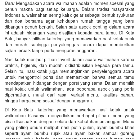
Batu
Mengadakan acara walimahan adalah momen spesial yang
penuh makna bagi setiap keluarga. Dalam tradisi masyarakat
Indonesia, walimahan sering kali digelar sebagai bentuk syukuran
dan doa bersama agar kehidupan rumah tangga yang baru
dibangun penuh berkah. Salah satu aspek penting dalam acara
ini adalah hidangan yang disajikan kepada para tamu. Di Kota
Batu, banyak pilihan katering yang menawarkan nasi kotak enak
dan murah, sehingga penyelenggara acara dapat memberikan
sajian terbaik tanpa perlu menguras anggaran.
Nasi kotak menjadi pilihan favorit dalam acara walimahan karena
praktis, higienis, dan mudah didistribusikan kepada para tamu.
Selain itu, nasi kotak juga memungkinkan penyelenggara acara
untuk mengontrol porsi dan memastikan bahwa semua tamu
mendapatkan hidangan dengan porsi yang sama. Dalam memilih
nasi kotak untuk walimahan, ada beberapa aspek yang perlu
diperhatikan, mulai dari rasa, variasi menu, kualitas bahan,
hingga harga yang sesuai dengan anggaran.
Di Kota Batu, katering yang menawarkan nasi kotak untuk
walimahan biasanya menyediakan berbagai pilihan menu yang
bisa disesuaikan dengan selera dan kebutuhan pelanggan. Menu
yang paling umum meliputi nasi putih pulen, ayam bumbu khas
seperti ayam bumbu rujak atau ayam bakar, sambal goreng
kentang, telur balado, serta sayur seperti oseng buncis atau