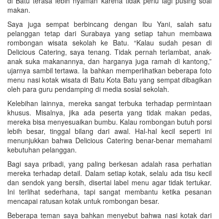
di Batu terasa lebih nyaman karena tidak perlu lagi pusing soal
makan.
Saya juga sempat berbincang dengan Ibu Yani, salah satu
pelanggan tetap dari Surabaya yang setiap tahun membawa
rombongan wisata sekolah ke Batu. “Kalau sudah pesan di
Delicious Catering, saya tenang. Tidak pernah terlambat, anak-
anak suka makanannya, dan harganya juga ramah di kantong,”
ujarnya sambil tertawa. Ia bahkan memperlihatkan beberapa foto
menu nasi kotak wisata di Batu Kota Batu yang sempat dibagikan
oleh para guru pendamping di media sosial sekolah.
Kelebihan lainnya, mereka sangat terbuka terhadap permintaan
khusus. Misalnya, jika ada peserta yang tidak makan pedas,
mereka bisa menyesuaikan bumbu. Kalau rombongan butuh porsi
lebih besar, tinggal bilang dari awal. Hal-hal kecil seperti ini
menunjukkan bahwa Delicious Catering benar-benar memahami
kebutuhan pelanggan.
Bagi saya pribadi, yang paling berkesan adalah rasa perhatian
mereka terhadap detail. Dalam setiap kotak, selalu ada tisu kecil
dan sendok yang bersih, disertai label menu agar tidak tertukar.
Ini terlihat sederhana, tapi sangat membantu ketika pesanan
mencapai ratusan kotak untuk rombongan besar.
Beberapa teman saya bahkan menyebut bahwa nasi kotak dari