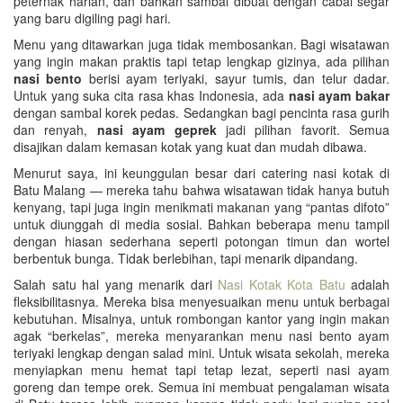
peternak harian, dan bahkan sambal dibuat dengan cabai segar
yang baru digiling pagi hari.
Menu yang ditawarkan juga tidak membosankan. Bagi wisatawan
yang ingin makan praktis tapi tetap lengkap gizinya, ada pilihan
nasi bento
berisi ayam teriyaki, sayur tumis, dan telur dadar.
Untuk yang suka cita rasa khas Indonesia, ada
nasi ayam bakar
dengan sambal korek pedas. Sedangkan bagi pencinta rasa gurih
dan renyah,
nasi ayam geprek
jadi pilihan favorit. Semua
disajikan dalam kemasan kotak yang kuat dan mudah dibawa.
Menurut saya, ini keunggulan besar dari catering nasi kotak di
Batu Malang — mereka tahu bahwa wisatawan tidak hanya butuh
kenyang, tapi juga ingin menikmati makanan yang “pantas difoto”
untuk diunggah di media sosial. Bahkan beberapa menu tampil
dengan hiasan sederhana seperti potongan timun dan wortel
berbentuk bunga. Tidak berlebihan, tapi menarik dipandang.
Salah satu hal yang menarik dari
Nasi Kotak Kota Batu
adalah
fleksibilitasnya. Mereka bisa menyesuaikan menu untuk berbagai
kebutuhan. Misalnya, untuk rombongan kantor yang ingin makan
agak “berkelas”, mereka menyarankan menu nasi bento ayam
teriyaki lengkap dengan salad mini. Untuk wisata sekolah, mereka
menyiapkan menu hemat tapi tetap lezat, seperti nasi ayam
goreng dan tempe orek. Semua ini membuat pengalaman wisata