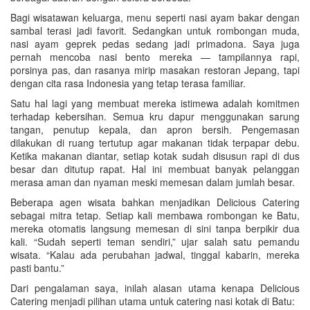
Bagi wisatawan keluarga, menu seperti nasi ayam bakar dengan
sambal terasi jadi favorit. Sedangkan untuk rombongan muda,
nasi ayam geprek pedas sedang jadi primadona. Saya juga
pernah mencoba nasi bento mereka — tampilannya rapi,
porsinya pas, dan rasanya mirip masakan restoran Jepang, tapi
dengan cita rasa Indonesia yang tetap terasa familiar.
Satu hal lagi yang membuat mereka istimewa adalah komitmen
terhadap kebersihan. Semua kru dapur menggunakan sarung
tangan, penutup kepala, dan apron bersih. Pengemasan
dilakukan di ruang tertutup agar makanan tidak terpapar debu.
Ketika makanan diantar, setiap kotak sudah disusun rapi di dus
besar dan ditutup rapat. Hal ini membuat banyak pelanggan
merasa aman dan nyaman meski memesan dalam jumlah besar.
Beberapa agen wisata bahkan menjadikan Delicious Catering
sebagai mitra tetap. Setiap kali membawa rombongan ke Batu,
mereka otomatis langsung memesan di sini tanpa berpikir dua
kali. “Sudah seperti teman sendiri,” ujar salah satu pemandu
wisata. “Kalau ada perubahan jadwal, tinggal kabarin, mereka
pasti bantu.”
Dari pengalaman saya, inilah alasan utama kenapa Delicious
Catering menjadi pilihan utama untuk catering nasi kotak di Batu: