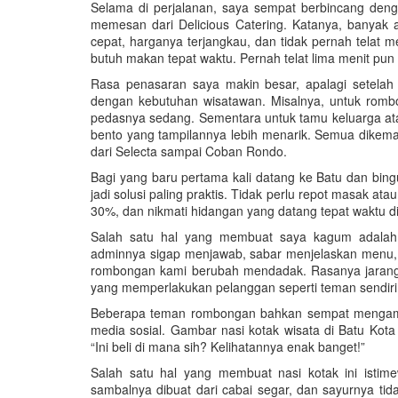
Selama di perjalanan, saya sempat berbincang denga
memesan dari Delicious Catering. Katanya, banyak a
cepat, harganya terjangkau, dan tidak pernah telat
butuh makan tepat waktu. Pernah telat lima menit pun
Rasa penasaran saya makin besar, apalagi setelah
dengan kebutuhan wisatawan. Misalnya, untuk romb
pedasnya sedang. Sementara untuk tamu keluarga atau
bento yang tampilannya lebih menarik. Semua dikemas
dari Selecta sampai Coban Rondo.
Bagi yang baru pertama kali datang ke Batu dan bin
jadi solusi paling praktis. Tidak perlu repot masak at
30%, dan nikmati hidangan yang datang tepat waktu di
Salah satu hal yang membuat saya kagum adalah
adminnya sigap menjawab, sabar menjelaskan menu
rombongan kami berubah mendadak. Rasanya jarang s
yang memperlakukan pelanggan seperti teman sendiri
Beberapa teman rombongan bahkan sempat mengambi
media sosial. Gambar nasi kotak wisata di Batu Kota
“Ini beli di mana sih? Kelihatannya enak banget!”
Salah satu hal yang membuat nasi kotak ini ist
sambalnya dibuat dari cabai segar, dan sayurnya t