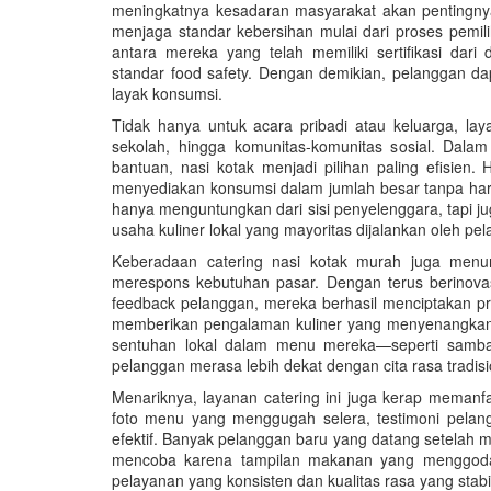
meningkatnya kesadaran masyarakat akan pentingny
menjaga standar kebersihan mulai dari proses pemi
antara mereka yang telah memiliki sertifikasi dar
standar food safety. Dengan demikian, pelanggan 
layak konsumsi.
Tidak hanya untuk acara pribadi atau keluarga, lay
sekolah, hingga komunitas-komunitas sosial. Dalam 
bantuan, nasi kotak menjadi pilihan paling efisien
menyediakan konsumsi dalam jumlah besar tanpa harus
hanya menguntungkan dari sisi penyelenggara, tapi 
usaha kuliner lokal yang mayoritas dijalankan oleh p
Keberadaan catering nasi kotak murah juga menun
merespons kebutuhan pasar. Dengan terus berinov
feedback pelanggan, mereka berhasil menciptakan p
memberikan pengalaman kuliner yang menyenangkan.
sentuhan lokal dalam menu mereka—seperti samba
pelanggan merasa lebih dekat dengan cita rasa tradisi
Menariknya, layanan catering ini juga kerap memanf
foto menu yang menggugah selera, testimoni pelan
efektif. Banyak pelanggan baru yang datang setelah m
mencoba karena tampilan makanan yang menggoda. D
pelayanan yang konsisten dan kualitas rasa yang stabi