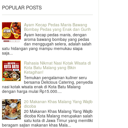
POPULAR POSTS
Ayam Kecap Pedas Manis Bawang
Bombay Pedas yang Enak dan Gurih
Ayam kecap pedas manis, dengan
aroma bawang bombay yang pedas
dan menggugah selera, adalah salah
satu hidangan yang mampu memukau siapa
saja...
Rahasia Nikmat Nasi Kotak Wisata di
Kota Batu Malang yang Bikin
Ketagihan!
Temukan pengalaman kuliner seru
bersama Delicious Catering, penyedia
nasi kotak wisata enak di Kota Batu Malang
dengan harga mulai Rp15.000....
20 Makanan Khas Malang Yang Wajib
dicoba
20 Makanan Khas Malang Yang Wajib
dicoba Kota Malang merupakan salah
satu kota di Jawa Timur yang memiliki
beragam sajian makanan khas Mala...