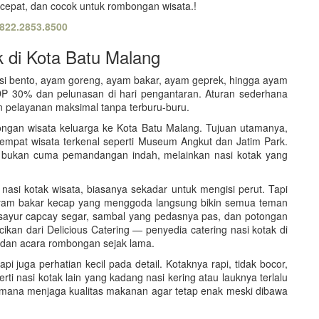
cepat, dan cocok untuk rombongan wisata.!
822.2853.8500
k di Kota Batu Malang
asi bento, ayam goreng, ayam bakar, ayam geprek, hingga ayam
DP 30% dan pelunasan di hari pengantaran. Aturan sederhana
 pelayanan maksimal tanpa terburu-buru.
ongan wisata keluarga ke Kota Batu Malang. Tujuan utamanya,
 tempat wisata terkenal seperti Museum Angkut dan Jatim Park.
tru bukan cuma pemandangan indah, melainkan nasi kotak yang
asi kotak wisata, biasanya sekadar untuk mengisi perut. Tapi
 ayam bakar kecap yang menggoda langsung bikin semua teman
a sayur capcay segar, sambal yang pedasnya pas, dan potongan
ikan dari Delicious Catering — penyedia catering nasi kotak di
dan acara rombongan sejak lama.
pi juga perhatian kecil pada detail. Kotaknya rapi, tidak bocor,
erti nasi kotak lain yang kadang nasi kering atau lauknya terlalu
aimana menjaga kualitas makanan agar tetap enak meski dibawa