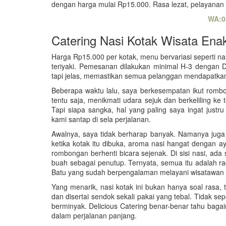
dengan harga mulai Rp15.000. Rasa lezat, pelayanan 
WA:0
Catering Nasi Kotak Wisata Ena
Harga Rp15.000 per kotak, menu bervariasi seperti n
teriyaki. Pemesanan dilakukan minimal H-3 dengan 
tapi jelas, memastikan semua pelanggan mendapatkan
Beberapa waktu lalu, saya berkesempatan ikut romb
tentu saja, menikmati udara sejuk dan berkeliling ke
Tapi siapa sangka, hal yang paling saya ingat jus
kami santap di sela perjalanan.
Awalnya, saya tidak berharap banyak. Namanya juga n
ketika kotak itu dibuka, aroma nasi hangat dengan
rombongan berhenti bicara sejenak. Di sisi nasi, ad
buah sebagai penutup. Ternyata, semua itu adalah rac
Batu yang sudah berpengalaman melayani wisatawan 
Yang menarik, nasi kotak ini bukan hanya soal rasa, ta
dan disertai sendok sekali pakai yang tebal. Tidak sep
berminyak. Delicious Catering benar-benar tahu bag
dalam perjalanan panjang.