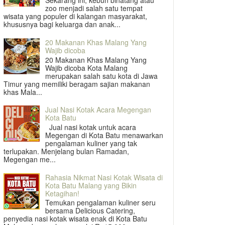
Sekarang ini, kebun binatang atau
zoo menjadi salah satu tempat
wisata yang populer di kalangan masyarakat,
khususnya bagi keluarga dan anak...
20 Makanan Khas Malang Yang
Wajib dicoba
20 Makanan Khas Malang Yang
Wajib dicoba Kota Malang
merupakan salah satu kota di Jawa
Timur yang memiliki beragam sajian makanan
khas Mala...
Jual Nasi Kotak Acara Megengan
Kota Batu
Jual nasi kotak untuk acara
Megengan di Kota Batu menawarkan
pengalaman kuliner yang tak
terlupakan. Menjelang bulan Ramadan,
Megengan me...
Rahasia Nikmat Nasi Kotak Wisata di
Kota Batu Malang yang Bikin
Ketagihan!
Temukan pengalaman kuliner seru
bersama Delicious Catering,
penyedia nasi kotak wisata enak di Kota Batu