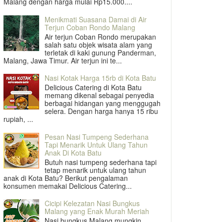
Malang dengan harga mulai Rp15.000....
Menikmati Suasana Damai di Air
Terjun Coban Rondo Malang
Air terjun Coban Rondo merupakan
salah satu objek wisata alam yang
terletak di kaki gunung Panderman,
Malang, Jawa Timur. Air terjun ini te...
Nasi Kotak Harga 15rb di Kota Batu
Delicious Catering di Kota Batu
memang dikenal sebagai penyedia
berbagai hidangan yang menggugah
selera. Dengan harga hanya 15 ribu
rupiah, ...
Pesan Nasi Tumpeng Sederhana
Tapi Menarik Untuk Ulang Tahun
Anak Di Kota Batu
Butuh nasi tumpeng sederhana tapi
tetap menarik untuk ulang tahun
anak di Kota Batu? Berikut pengalaman
konsumen memakai Delicious Catering...
Cicipi Kelezatan Nasi Bungkus
Malang yang Enak Murah Meriah
Nasi bungkus Malang mungkin