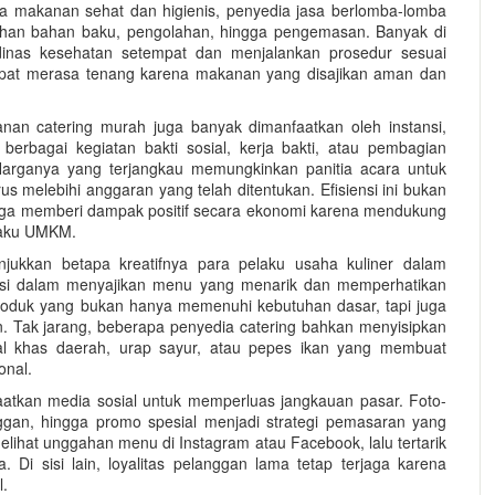
a makanan sehat dan higienis, penyedia jasa berlomba-lomba
lihan bahan baku, pengolahan, hingga pengemasan. Banyak di
i dinas kesehatan setempat dan menjalankan prosedur sesuai
dapat merasa tenang karena makanan yang disajikan aman dan
anan catering murah juga banyak dimanfaatkan oleh instansi,
berbagai kegiatan bakti sosial, kerja bakti, atau pembagian
. Harganya yang terjangkau memungkinkan panitia acara untuk
 melebihi anggaran yang telah ditentukan. Efisiensi ini bukan
juga memberi dampak positif secara ekonomi karena mendukung
elaku UMKM.
jukkan betapa kreatifnya para pelaku usaha kuliner dalam
asi dalam menyajikan menu yang menarik dan memperhatikan
roduk yang bukan hanya memenuhi kebutuhan dasar, tapi juga
 Tak jarang, beberapa penyedia catering bahkan menyisipkan
l khas daerah, urap sayur, atau pepes ikan yang membuat
onal.
aatkan media sosial untuk memperluas jangkauan pasar. Foto-
ggan, hingga promo spesial menjadi strategi pemasaran yang
elihat unggahan menu di Instagram atau Facebook, lalu tertarik
i sisi lain, loyalitas pelanggan lama tetap terjaga karena
l.