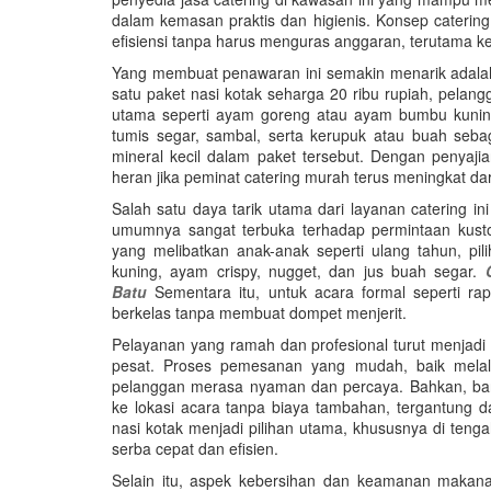
dalam kemasan praktis dan higienis. Konsep caterin
efisiensi tanpa harus menguras anggaran, terutama k
Yang membuat penawaran ini semakin menarik adala
satu paket nasi kotak seharga 20 ribu rupiah, pelan
utama seperti ayam goreng atau ayam bumbu kuning,
tumis segar, sambal, serta kerupuk atau buah se
mineral kecil dalam paket tersebut. Dengan penyajia
heran jika peminat catering murah terus meningkat dar
Salah satu daya tarik utama dari layanan catering in
umumnya sangat terbuka terhadap permintaan kusto
yang melibatkan anak-anak seperti ulang tahun, pil
kuning, ayam crispy, nugget, dan jus buah segar.
Batu
Sementara itu, untuk acara formal seperti rap
berkelas tanpa membuat dompet menjerit.
Pelayanan yang ramah dan profesional turut menjadi
pesat. Proses pemesanan yang mudah, baik melalu
pelanggan merasa nyaman dan percaya. Bahkan, ba
ke lokasi acara tanpa biaya tambahan, tergantung d
nasi kotak menjadi pilihan utama, khususnya di ten
serba cepat dan efisien.
Selain itu, aspek kebersihan dan keamanan makanan