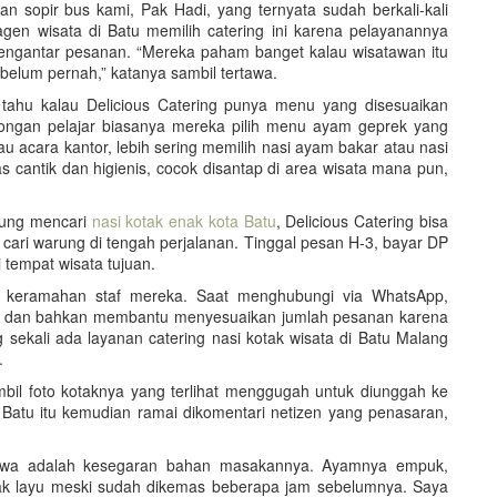
n sopir bus kami, Pak Hadi, yang ternyata sudah berkali-kali
gen wisata di Batu memilih catering ini karena pelayanannya
 mengantar pesanan. “Mereka paham banget kalau wisatawan itu
 belum pernah,” katanya sambil tertawa.
 tahu kalau Delicious Catering punya menu yang disesuaikan
ongan pelajar biasanya mereka pilih menu ayam geprek yang
 acara kantor, lebih sering memilih nasi ayam bakar atau nasi
 cantik dan higienis, cocok disantap di area wisata mana pun,
gung mencari
nasi kotak enak kota Batu
, Delicious Catering bisa
au cari warung di tengah perjalanan. Tinggal pesan H-3, bayar DP
 tempat wisata tujuan.
 keramahan staf mereka. Saat menghubungi via WhatsApp,
, dan bahkan membantu menyesuaikan jumlah pesanan karena
ekali ada layanan catering nasi kotak wisata di Batu Malang
.
l foto kotaknya yang terlihat menggugah untuk diunggah ke
 Batu itu kemudian ramai dikomentari netizen yang penasaran,
imewa adalah kesegaran bahan masakannya. Ayamnya empuk,
idak layu meski sudah dikemas beberapa jam sebelumnya. Saya